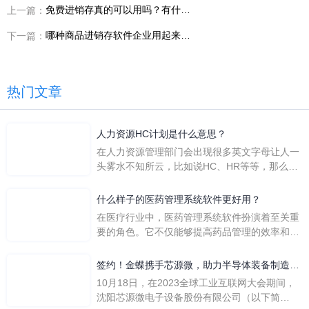
免费进销存真的可以用吗？有什么坑？
上一篇：
哪种商品进销存软件企业用起来更省心？
下一篇：
热门文章
人力资源HC计划是什么意思？
在人力资源管理部门会出现很多英文字母让人一
头雾水不知所云，比如说HC、HR等等，那么它
们是哪个英文单词的缩写呢？具体的含义又是什
么呢？
什么样子的医药管理系统软件更好用？
在医疗行业中，医药管理系统软件扮演着至关重
要的角色。它不仅能够提高药品管理的效率和准
确性，还能保障患者安全，同时符合法规要求。
一个好用的医药管理系统软件应具备以下特点。
签约！金蝶携手芯源微，助力半导体装备制造领
首先，系统的界面应直观易用，允许用户无障碍
先企业迈向世界
10月18日，在2023全球工业互联网大会期间，
地进行操作。 复杂的
沈阳芯源微电子设备股份有限公司（以下简