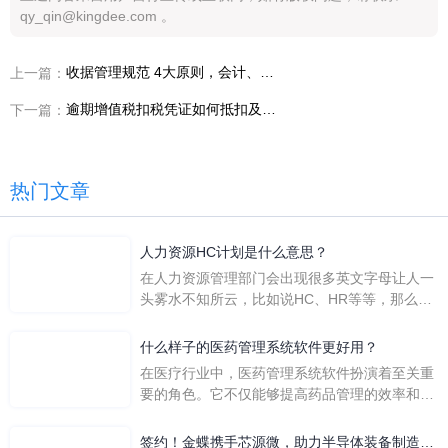
qy_qin@kingdee.com 。
收据管理规范 4大原则，会计、出纳都要看！
上一篇：
逾期增值税扣税凭证如何抵扣及账务调整
下一篇：
热门文章
人力资源HC计划是什么意思？
在人力资源管理部门会出现很多英文字母让人一
头雾水不知所云，比如说HC、HR等等，那么它
们是哪个英文单词的缩写呢？具体的含义又是什
么呢？
什么样子的医药管理系统软件更好用？
在医疗行业中，医药管理系统软件扮演着至关重
要的角色。它不仅能够提高药品管理的效率和准
确性，还能保障患者安全，同时符合法规要求。
一个好用的医药管理系统软件应具备以下特点。
签约！金蝶携手芯源微，助力半导体装备制造领