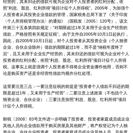
经营的，其未归还的借款可视为企业对个人投资者的红利分配，依
照”利息、股息、红利所得“项目计征个人所得税”。2005年，为加强个
人投资者从其投资企业借款的管理，国家税务总局下发了《关于印发
〈个人所得税管理办法〉的通知》（国税发〔2005〕120号）。该文
件第三十五条第四款规定：“对期限超过1年又未用于企业生产经营的
借款，严格按照有关规定征税”。由于文件自2005年10月1日起执行，
因此，自2005年10月1日起，对个人投资者从其投资企业（个人独资
企业、合伙企业除外）借款的期限超过1年，而不是“纳税年度终了
后”，且又未用于企业生产经营的，其未归还的借款可视为企业对个人
投资者的红利分配，依照“利息、股息、红利所得”项目计征个人所得
税。这事实上就是强调个人投资者不得将企业资金挪作他用，否则不
论是购买资产还是非经营性借款均视作分红处理。
这里要注意三点：一要注意征税的前提是“投资者个人借款不归还的期
限是超过1年，又未用于生产经营”；二要注意上述政策（不包括个人
独资企业、合伙企业）；三要注意按照“利息、股息、红利所得”项目
计征个人所得税。
财税〔2008〕83号文件进一步明确了投资者、投资者家庭成员或企业
其他人员向企业借款用于购买房屋及其他财产，将产权登记为个人独
资企业、合伙企业投资者、投资者家庭成员或企业其他人员，且年度