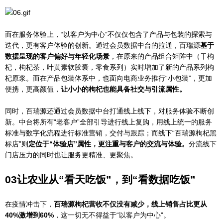
而在服务体验上，“以客户为中心”不仅仅包含了产品与包装的探索与
迭代，更有客户体验的创新。通过会员数据中台的拉通，百瑞源
基于
数据呈现的客户偏好与年轻化场景
，在原来的产品组合矩阵中（干枸
杞，枸杞茶，叶黄素软胶囊，零食系列）实时增加了新的产品系列枸
杞原浆。而在产品包装体系中，也面向电商业务推行“小包装”，更加
便携，更高颜值，
让小小的枸杞也能具备社交与引流属性。
同时，百瑞源还通过会员数据中台打通线上线下，对服务体验不断创
新。中台将所有“老客户”全部引导进行线上复购，用线上统一的服务
标准与数字化流程进行标准营销，交付与跟踪；而线下“百瑞源枸杞黑
标店”则
定位于“体验店”属性，更注重与客户的交流与体验。
分流线下
门店压力的同时也让服务更精准、更聚焦。
03
让农业从“看天吃饭”，到“看数据吃饭”
在疫情冲击下，
百瑞源枸杞营收不仅没有减少，线上销售占比更从
40%激增到60%
，这一切无不得益于“以客户为中心”。