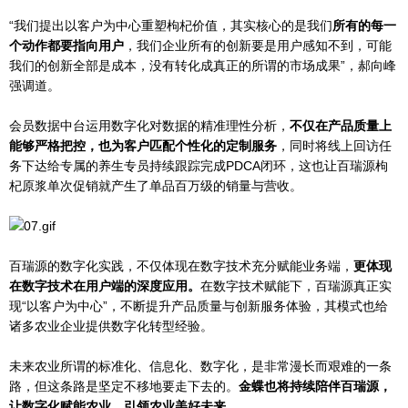
“我们提出以客户为中心重塑枸杞价值，其实核心的是我们
所有的每一
个动作都要指向用户
，我们企业所有的创新要是用户感知不到，可能
我们的创新全部是成本，没有转化成真正的所谓的市场成果”，郝向峰
强调道。
会员数据中台运用数字化对数据的精准理性分析，
不仅在产品质量上
能够严格把控，也为客户匹配个性化的定制服务
，同时将线上回访任
务下达给专属的养生专员持续跟踪完成PDCA闭环，这也让百瑞源枸
杞原浆单次促销就产生了单品百万级的销量与营收。
百瑞源的数字化实践，不仅体现在数字技术充分赋能业务端，
更体现
在数字技术在用户端的深度应用。
在数字技术赋能下，百瑞源真正实
现“以客户为中心”，不断提升产品质量与创新服务体验，其模式也给
诸多农业企业提供数字化转型经验。
未来农业所谓的标准化、信息化、数字化，是非常漫长而艰难的一条
路，但这条路是坚定不移地要走下去的。
金蝶也将持续陪伴百瑞源，
让数字化赋能农业，引领农业美好未来。