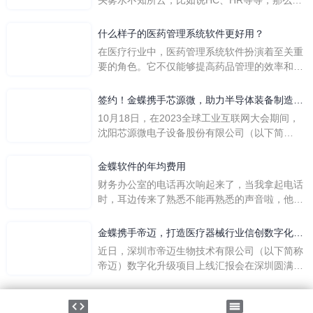
们是哪个英文单词的缩写呢？具体的含义又是什
么呢？
什么样子的医药管理系统软件更好用？
在医疗行业中，医药管理系统软件扮演着至关重
要的角色。它不仅能够提高药品管理的效率和准
确性，还能保障患者安全，同时符合法规要求。
一个好用的医药管理系统软件应具备以下特点。
签约！金蝶携手芯源微，助力半导体装备制造领
首先，系统的界面应直观易用，允许用户无障碍
先企业迈向世界
10月18日，在2023全球工业互联网大会期间，
地进行操作。 复杂的
沈阳芯源微电子设备股份有限公司（以下简
称“芯源微”）与金蝶软件（中国）有限公司（以
下简称“金蝶”）在辽宁沈阳签署战略合作协议。
金蝶软件的年均费用
此次合作，将基于金蝶云·星空，建设芯源微运
财务办公室的电话再次响起来了，当我拿起电话
营管控平台，从而实现公司产研一体化、业财一
时，耳边传来了熟悉不能再熟悉的声音啦，他就
体化，提升公司整体业务水平。
是金蝶服务人员的声音，以前只要是在使用金蝶
软件过程中遇到任何问题，我都可以获得金蝶服
金蝶携手帝迈，打造医疗器械行业信创数字化标
务人员的帮助，而这次电话铃声的响起，是因为
杆
近日，深圳市帝迈生物技术有限公司（以下简称
一年的使用时间已经到了。我们公司用的是金蝶
帝迈）数字化升级项目上线汇报会在深圳圆满召
KIS系列的标准版，一年的服务费是1000元/年。
开。帝迈携手金蝶软件（中国）有限公司（以下
刚看到这个1000元这个数字的时候，你是不是也
简称
法律声明
|
隐私政策
觉得有点高了，但是在一年的使用的过程中还有
©2026金蝶软件（中国）有限公司
粤ICP备05041751号