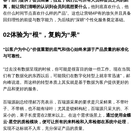
离，能让我们清晰的认识到会员到底想要什么，
他到底喜欢什么，他
在什么时间节点喜欢什么样的产品”。这也让营销4P有的放矢并且具备
回归理性的前提与数字能力，为后续的“深耕”个性化服务奠定基础。
02
体验为“根”，复购为“果”
“以客户为中心”价值重塑的底气和信心始终来源于产品质量的标准化
与可靠性。
“过去没有数据呈现的时候，你可能是很盲目的做一些工作。现在当我
们有了数据化的东西以后，可能我们在数字化转型上就非常迅速”，郝
向峰说道。而这样的转型本质上其实就是基于数据为客户提供更好的
产品和更好的服务。
百瑞源副总经理郝万亮表示，百瑞源采果的要求是只采鲜果，不带叶
子、不带柄，也不能有绿叶；尤其是锁鲜枸杞，百瑞源只采大的、不
采小的，果子长度需在2厘米以上。在这个需求场景上，
通过使用金蝶
云·星空的质检模块，便可让所有的来料检和入库检都在系统中处理
，
实现不达标就不入库，充分保证产品的质量。