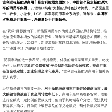
吉利远程新能源商用车是吉利控股集团旗下，中国首个聚焦新能源汽
车的商用车集团，
以
“醇氢+纯电”为新能源特色技术路线，产品覆盖重
卡、轻卡、小微卡、LCV、客车等商用车全系场景。近年来，
集团市
占率稳居行业第一，总销量处于行业领先。
在
“双碳”目标推动下，新能源商用车作为促进我国能源结构转型，推
进物流业降本增效的战略性行业，近年来市场爆发趋势愈加明晰。公
开数据现显示，2022年，新能源商用车以33.8万辆、同比增长69.1％、
全年渗透率11.3%的销售成绩收官。
“随着市场的进一步发展，维持稳定、优质的销售渠道至关重要。此次
合作，远程希望
通过
‘金蝶效融’平台创新供应链金融模式，提高产业
链资金稳定性，加速实现全球化布局。
“吉利远程新能源商用车相关负
责人表示。
经销商是销售的重要一环。
对于新能源商用车产业链经销商而言，最
大的销售挑战在于资金周转效率低下。
商用车经销商在备货时，需要
进行全额或一定比例的货款支付，但由于其终端客户分散，无法及时
获得客户确权。目前商业银行常见的保兑仓融资、预付款融资等产品
无法满足其融资需求。