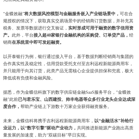
“金蝶效融”
将大数据风控模型与金融服务嵌入产业链场景中，
可在合
规授权的情况下，获取真实交易场景中的经销商订货数据，并补充其
税务、发票等数据进行交叉验证，
实时形成可用于融资的数字信用资
产。
此外，平台
接入超
40家银行金融机构的采购贷、订单贷产品，
经
销商
在系统里中即可发起融资。
以开泰银行为例，银行通过接入平台，基于数据判断经销商与集团的
合作真实性及稳定性，信用贷款受托支付至吉利远程新能源商用车，
并只能用于向其订货，此类产品无需核心企业提供担保和兜底，极大
降低或有负债和金融风险。
据悉，作为金蝶信科旗下的数字供应链金融
SaaS服务平台，“金蝶效
融”此前
已与君乐宝、山西建投、帅丰电器等众多行业龙头企业达成深
度合作，
帮助产业链上下游数十万家企业获得融资服务。
未来，金蝶信科将携手吉利远程新能源商用车，
以
“金融活水”补给行
业运力，以“数字引擎”驱动产业动力，
共同推进新能源产业跑出高质
量发展的加速度，助力
“双碳目标”早日实现。