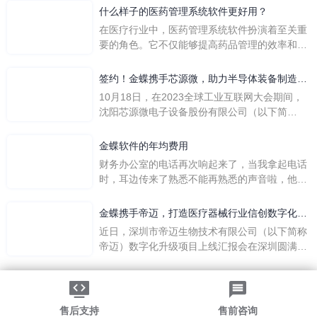
么呢？
什么样子的医药管理系统软件更好用？
在医疗行业中，医药管理系统软件扮演着至关重
要的角色。它不仅能够提高药品管理的效率和准
确性，还能保障患者安全，同时符合法规要求。
一个好用的医药管理系统软件应具备以下特点。
签约！金蝶携手芯源微，助力半导体装备制造领
首先，系统的界面应直观易用，允许用户无障碍
先企业迈向世界
10月18日，在2023全球工业互联网大会期间，
地进行操作。 复杂的
沈阳芯源微电子设备股份有限公司（以下简
称“芯源微”）与金蝶软件（中国）有限公司（以
下简称“金蝶”）在辽宁沈阳签署战略合作协议。
金蝶软件的年均费用
此次合作，将基于金蝶云·星空，建设芯源微运
财务办公室的电话再次响起来了，当我拿起电话
营管控平台，从而实现公司产研一体化、业财一
时，耳边传来了熟悉不能再熟悉的声音啦，他就
体化，提升公司整体业务水平。
是金蝶服务人员的声音，以前只要是在使用金蝶
软件过程中遇到任何问题，我都可以获得金蝶服
金蝶携手帝迈，打造医疗器械行业信创数字化标
务人员的帮助，而这次电话铃声的响起，是因为
杆
近日，深圳市帝迈生物技术有限公司（以下简称
一年的使用时间已经到了。我们公司用的是金蝶
帝迈）数字化升级项目上线汇报会在深圳圆满召
KIS系列的标准版，一年的服务费是1000元/年。
开。帝迈携手金蝶软件（中国）有限公司（以下
刚看到这个1000元这个数字的时候，你是不是也
简称
法律声明
|
隐私政策
觉得有点高了，但是在一年的使用的过程中还有
©2026金蝶软件（中国）有限公司
粤ICP备05041751号
金蝶后台提供人工服务价值来说，我们还是很划
粤公网安备 44030502002324号
售后支持
售前咨询
算的。所以每年对金蝶软件的采购已经成为我们