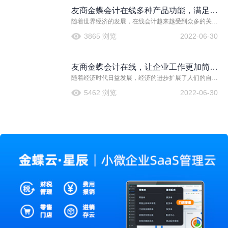
友商金蝶会计在线多种产品功能，满足了
随着世界经济的发展，在线会计越来越受到众多的关
企业需求
注，它能为企业提供基于互联网的智能财务管理服务，
3865 浏览
2022-06-30
扩展性很强，为我国软件市场中贡献了部分重要作用，
其中友商金蝶会计在线软件发挥了自身的功能优势，带
来了亮眼的的表现。
友商金蝶会计在线，让企业工作更加简单
随着经济时代日益发展，经济的进步扩展了人们的自由
高效
度，人们对会计的需求变为了会计在线服务，这给会计
5462 浏览
2022-06-30
行业带来了革命性的影响。但行业内鱼龙混杂，选择一
个好的会计软件变得较为困难。因此，我国金蝶会计软
件的应用出现了一种新的形式———基于Saas模式的金
蝶友商网在线会计服务。