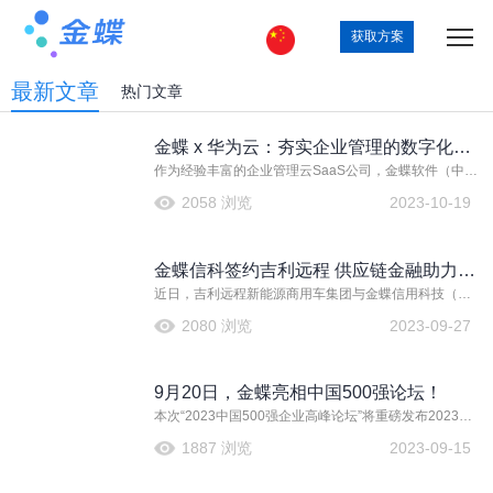
获取方案
最新文章
热门文章
金蝶 x 华为云：夯实企业管理的数字化基
作为经验丰富的企业管理云SaaS公司，金蝶软件（中
础，助推全行业提质增效
国）有限公司（以下简称“金蝶”）在30年的不断创新发展
2058 浏览
2023-10-19
中，赢得了业内一致好评。自从与华为云深度合作以
来，金蝶全方位夯实企业管理的数字化基础，助推全行
业提质增效，为企业数字化管理提供了更多精准、高效
金蝶信科签约吉利远程 供应链金融助力新
的解决方案。
近日，吉利远程新能源商用车集团与金蝶信用科技（深
能源商用车跑出加速度
圳）有限公司在杭州签署战略合作协议。双方将基于“金
2080 浏览
2023-09-27
蝶效融”嵌入式供应链金融平台，携手打造实时授信、无
需跨平台融资的服务新路径，助力绿色城运。
9月20日，金蝶亮相中国500强论坛！
本次“2023中国500强企业高峰论坛”将重磅发布2023中
国企业500强、制造业企业500强、服务业企业500强等
1887 浏览
2023-09-15
榜单，并发布《2023中国大企业发展的趋势、问题和建
议》、《2023中国企业500强发展报告》等研究报告。