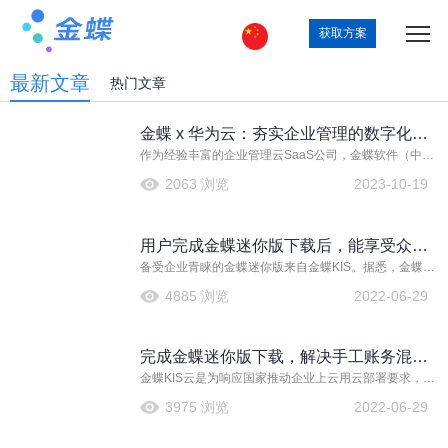
获取方案
最新文章
热门文章
金蝶 x 华为云：夯实企业管理的数字化基
作为经验丰富的企业管理云SaaS公司，金蝶软件（中
础，助推全行业提质增效
国）有限公司（以下简称“金蝶”）在30年的不断创新发展
2063 浏览
2023-10-19
中，赢得了业内一致好评。自从与华为云深度合作以
来，金蝶全方位夯实企业管理的数字化基础，助推全行
业提质增效，为企业数字化管理提供了更多精准、高效
用户完成金蝶迷你版下载后，能享受众多
的解决方案。
备受企业青睐的金蝶迷你版来自金蝶KIS。据悉，金蝶
功能，让管理更简单
KIS是面向中小型企业的管理软件，它以我国当前的会计
4885 浏览
2022-06-29
理论及企业业务管理实务为基础，以“让管理更简单”为核
心设计理念，继承了金蝶2000系列产品的优秀品质，充
分汲取金蝶在管理软件领域的成功经验。
完成金蝶迷你版下载，解决手工账务混乱
金蝶KIS云是为响应国家推动企业上云用云部署要求，并
等问题
结合企业管理实际需求，打造的中小微企业管理的云服
3975 浏览
2022-06-29
务产品，助力企业一键上云用云，让企业管理更高效。
如今，KIS云旗下开发了许多产品，例如：KIS云·专业