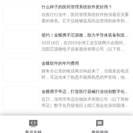
么呢？
什么样子的医药管理系统软件更好用？
在医疗行业中，医药管理系统软件扮演着至关重
要的角色。它不仅能够提高药品管理的效率和准
确性，还能保障患者安全，同时符合法规要求。
一个好用的医药管理系统软件应具备以下特点。
签约！金蝶携手芯源微，助力半导体装备制造领
首先，系统的界面应直观易用，允许用户无障碍
先企业迈向世界
10月18日，在2023全球工业互联网大会期间，
地进行操作。 复杂的
沈阳芯源微电子设备股份有限公司（以下简
称“芯源微”）与金蝶软件（中国）有限公司（以
下简称“金蝶”）在辽宁沈阳签署战略合作协议。
金蝶软件的年均费用
此次合作，将基于金蝶云·星空，建设芯源微运
财务办公室的电话再次响起来了，当我拿起电话
营管控平台，从而实现公司产研一体化、业财一
时，耳边传来了熟悉不能再熟悉的声音啦，他就
体化，提升公司整体业务水平。
是金蝶服务人员的声音，以前只要是在使用金蝶
软件过程中遇到任何问题，我都可以获得金蝶服
金蝶携手帝迈，打造医疗器械行业信创数字化标
务人员的帮助，而这次电话铃声的响起，是因为
杆
近日，深圳市帝迈生物技术有限公司（以下简称
一年的使用时间已经到了。我们公司用的是金蝶
帝迈）数字化升级项目上线汇报会在深圳圆满召
KIS系列的标准版，一年的服务费是1000元/年。
开。帝迈携手金蝶软件（中国）有限公司（以下
刚看到这个1000元这个数字的时候，你是不是也
简称
法律声明
|
隐私政策
觉得有点高了，但是在一年的使用的过程中还有
©2026金蝶软件（中国）有限公司
粤ICP备05041751号
金蝶后台提供人工服务价值来说，我们还是很划
粤公网安备 44030502002324号
售后支持
售前咨询