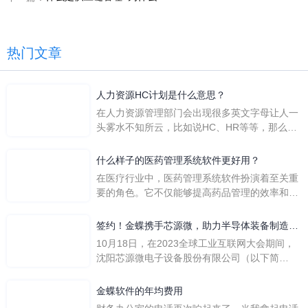
热门文章
人力资源HC计划是什么意思？
在人力资源管理部门会出现很多英文字母让人一
头雾水不知所云，比如说HC、HR等等，那么它
们是哪个英文单词的缩写呢？具体的含义又是什
么呢？
什么样子的医药管理系统软件更好用？
在医疗行业中，医药管理系统软件扮演着至关重
要的角色。它不仅能够提高药品管理的效率和准
确性，还能保障患者安全，同时符合法规要求。
一个好用的医药管理系统软件应具备以下特点。
签约！金蝶携手芯源微，助力半导体装备制造领
首先，系统的界面应直观易用，允许用户无障碍
先企业迈向世界
10月18日，在2023全球工业互联网大会期间，
地进行操作。 复杂的
沈阳芯源微电子设备股份有限公司（以下简
称“芯源微”）与金蝶软件（中国）有限公司（以
下简称“金蝶”）在辽宁沈阳签署战略合作协议。
金蝶软件的年均费用
此次合作，将基于金蝶云·星空，建设芯源微运