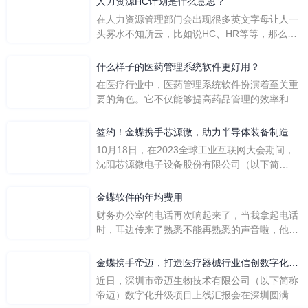
人力资源HC计划是什么意思？
在人力资源管理部门会出现很多英文字母让人一
头雾水不知所云，比如说HC、HR等等，那么它
们是哪个英文单词的缩写呢？具体的含义又是什
么呢？
什么样子的医药管理系统软件更好用？
在医疗行业中，医药管理系统软件扮演着至关重
要的角色。它不仅能够提高药品管理的效率和准
确性，还能保障患者安全，同时符合法规要求。
一个好用的医药管理系统软件应具备以下特点。
签约！金蝶携手芯源微，助力半导体装备制造领
首先，系统的界面应直观易用，允许用户无障碍
先企业迈向世界
10月18日，在2023全球工业互联网大会期间，
地进行操作。 复杂的
沈阳芯源微电子设备股份有限公司（以下简
称“芯源微”）与金蝶软件（中国）有限公司（以
下简称“金蝶”）在辽宁沈阳签署战略合作协议。
金蝶软件的年均费用
此次合作，将基于金蝶云·星空，建设芯源微运
财务办公室的电话再次响起来了，当我拿起电话
营管控平台，从而实现公司产研一体化、业财一
时，耳边传来了熟悉不能再熟悉的声音啦，他就
体化，提升公司整体业务水平。
是金蝶服务人员的声音，以前只要是在使用金蝶
软件过程中遇到任何问题，我都可以获得金蝶服
金蝶携手帝迈，打造医疗器械行业信创数字化标
务人员的帮助，而这次电话铃声的响起，是因为
杆
近日，深圳市帝迈生物技术有限公司（以下简称
一年的使用时间已经到了。我们公司用的是金蝶
帝迈）数字化升级项目上线汇报会在深圳圆满召
KIS系列的标准版，一年的服务费是1000元/年。