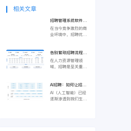
相关文章
招聘管理系统软件让
企业招聘变得更加高
在当今竞争激烈的商
效和便捷
业环境中，招聘优秀
人才对于企业的长期
发展至关重要。传统
告别繁琐招聘流程，
的招聘流程往往繁琐
智能招聘管理系统来
且效率低下，而招聘
在人力资源管理领
帮忙
管理系统软件的出
域，招聘是至关重要
现，正是为了解决这
的一环。然而，传统
一问题。通过自动化
的招聘流程繁琐且效
和优化招聘流程，这
AI招聘：如何让招聘
率低下，往往耗费大
类软件使企业能够更
更高效、更公平
量时间和资源。为了
AI（人工智能）已经
快速、更精准地吸引
改善这一状况，越来
逐渐渗透到我们生活
和筛选合适的候选
越多的企业开始引入
的方方面面，招聘领
人。
智能招聘管理系统。
域也不例外。AI招聘
这种系统不仅极大地
作为一种新兴的招聘
简化了招聘流程，还
方式，正以其独特的
提高了招聘的准确性
优势改变着传统的招