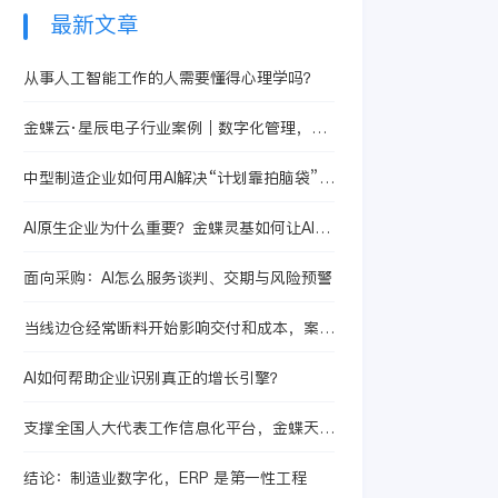
和效率，为企业的人
聘模式，为企业和求
最新文章
力资源管理带来了革
职者带来了全新的体
命性的变化。
验，让招聘变得更加
从事人工智能工作的人需要懂得心理学吗？
高效、公平。
金蝶云·星辰电子行业案例｜数字化管理，让
恒创晟电子更闪耀
中型制造企业如何用AI解决“计划靠拍脑袋”的
老问题？
AI原生企业为什么重要？金蝶灵基如何让AI进
入企业真实工作
面向采购：AI怎么服务谈判、交期与风险预警
当线边仓经常断料开始影响交付和成本，案例
里给出了什么答案
AI如何帮助企业识别真正的增长引擎？
支撑全国人大代表工作信息化平台，金蝶天燕
全力护航两会
结论：制造业数字化，ERP 是第一性工程