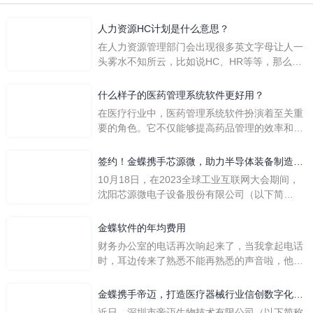
人力资源HC计划是什么意思？
在人力资源管理部门会出现很多英文字母让人一
头雾水不知所云，比如说HC、HR等等，那么它
们是哪个英文单词的缩写呢？具体的含义又是什
么呢？
什么样子的医药管理系统软件更好用？
在医疗行业中，医药管理系统软件扮演着至关重
要的角色。它不仅能够提高药品管理的效率和准
确性，还能保障患者安全，同时符合法规要求。
一个好用的医药管理系统软件应具备以下特点。
签约！金蝶携手芯源微，助力半导体装备制造领
首先，系统的界面应直观易用，允许用户无障碍
先企业迈向世界
10月18日，在2023全球工业互联网大会期间，
地进行操作。 复杂的
沈阳芯源微电子设备股份有限公司（以下简
称“芯源微”）与金蝶软件（中国）有限公司（以
下简称“金蝶”）在辽宁沈阳签署战略合作协议。
金蝶软件的年均费用
此次合作，将基于金蝶云·星空，建设芯源微运
财务办公室的电话再次响起来了，当我拿起电话
营管控平台，从而实现公司产研一体化、业财一
时，耳边传来了熟悉不能再熟悉的声音啦，他就
体化，提升公司整体业务水平。
是金蝶服务人员的声音，以前只要是在使用金蝶
软件过程中遇到任何问题，我都可以获得金蝶服
金蝶携手帝迈，打造医疗器械行业信创数字化标
务人员的帮助，而这次电话铃声的响起，是因为
杆
近日，深圳市帝迈生物技术有限公司（以下简称