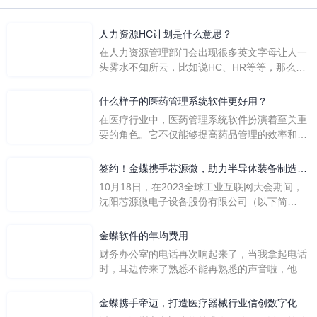
人力资源HC计划是什么意思？
在人力资源管理部门会出现很多英文字母让人一
头雾水不知所云，比如说HC、HR等等，那么它
们是哪个英文单词的缩写呢？具体的含义又是什
么呢？
什么样子的医药管理系统软件更好用？
在医疗行业中，医药管理系统软件扮演着至关重
要的角色。它不仅能够提高药品管理的效率和准
确性，还能保障患者安全，同时符合法规要求。
一个好用的医药管理系统软件应具备以下特点。
签约！金蝶携手芯源微，助力半导体装备制造领
首先，系统的界面应直观易用，允许用户无障碍
先企业迈向世界
10月18日，在2023全球工业互联网大会期间，
地进行操作。 复杂的
沈阳芯源微电子设备股份有限公司（以下简
称“芯源微”）与金蝶软件（中国）有限公司（以
下简称“金蝶”）在辽宁沈阳签署战略合作协议。
金蝶软件的年均费用
此次合作，将基于金蝶云·星空，建设芯源微运
财务办公室的电话再次响起来了，当我拿起电话
营管控平台，从而实现公司产研一体化、业财一
时，耳边传来了熟悉不能再熟悉的声音啦，他就
体化，提升公司整体业务水平。
是金蝶服务人员的声音，以前只要是在使用金蝶
软件过程中遇到任何问题，我都可以获得金蝶服
金蝶携手帝迈，打造医疗器械行业信创数字化标
务人员的帮助，而这次电话铃声的响起，是因为