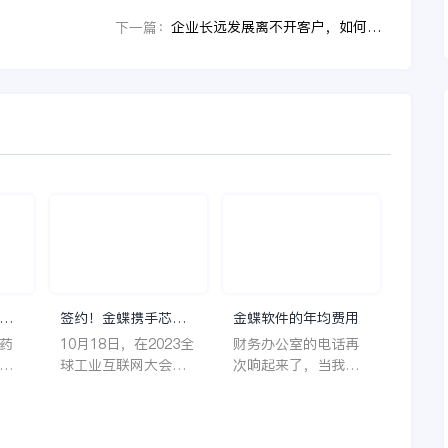
企业长远发展离不开客户，如何做好客户关系维护？
下一篇：
理
签约！金蝶携手芯源
金蝶软件的年均费用
微，助力半导体装备
药
10月18日，在2023全
财务办公室的电话再
制造领先企业迈向世
着
球工业互联网大会期
次响起来了，当我拿
界
它
间，沈阳芯源微电子
起电话时，耳边传来
管
设备股份有限公司
了熟悉不能再熟悉的
，
（以下简称“芯源
声音啦，他就是金蝶