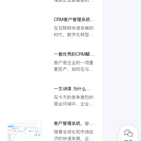
地长远发展。因此，
个方面之一，做好供
对于公司来说，做好
应商和客户管理，以
大客户管理就显得十
CRM客户管理系统软
便及时调用，提高工
分重要了。
件通过科学的体系，
作效率。下面小编就
在互联网快速发展的
让企业服务好每个客
为您讲解如何进行供
时代，数字化转型是
户
应商和客户管理。
一条降本、增效、提
质的正确道路，必须
一套优秀的CRM解决
坚定地一走到底。对
方案，可以帮企业优
于大多数企业而言，
客户是企业的一项重
化改进客户管理业务
想要跟上时代的步
要资产，如何在与客
流程
伐，进行智能化客户
户的每一次接触中更
管理也是转型的关
加接近客户、了解客
键。在此情形下，越
一文讲清 为什么要
户，并且与客户建立
来越多的企业选择开
用crm客户管理系统
长期和有效的业务关
在今天的竞争激烈的
始使用CRM客户管理
软件
系，就显得十分重
商业环境中，企业需
系统软件来保证企业
要。而CRM是客户关
要有效地管理其与客
内部管理的效果，以
系管理的简称，它是
户的关系以保持竞争
帮助企业解决在发展
指企业为提高核心竞
客户管理系统，分析
优势。为此，许多企
过程中新增需求。
争力，利用相应的信
管理客户信息的得力
业开始采用客户关系
随着全球化和市场经
息技术以及互联网技
帮手
管理（CRM）系统。
济的快速发展，企业