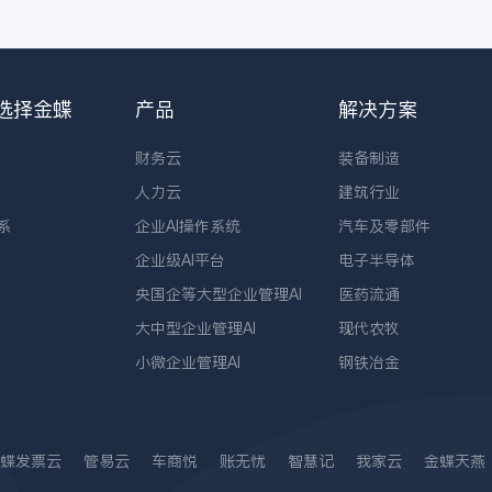
选择金蝶
产品
解决方案
财务云
装备制造
人力云
建筑行业
系
企业AI操作系统
汽车及零部件
企业级AI平台
电子半导体
央国企等大型企业管理AI
医药流通
大中型企业管理AI
现代农牧
小微企业管理AI
钢铁冶金
蝶发票云
管易云
车商悦
账无忧
智慧记
我家云
金蝶天燕