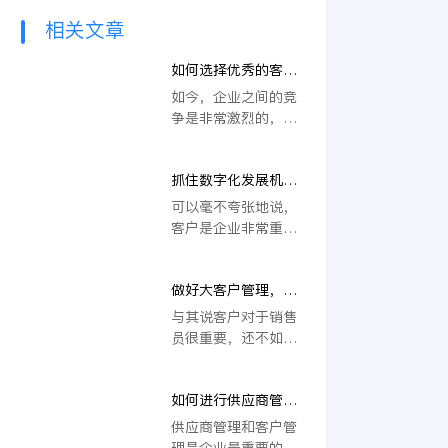
相关文章
如何选择优秀的客户
管理软件？为企业创
如今，企业之间的竞
造更多效益
争是非常激烈的，客
户争夺战能否取胜，
关键还是需要看客户
抓住数字化发展机
关系管理做得好不
遇，选择客户管理系
好。
可以毫不夸张地说，
统助力企业客户管理
客户是企业非常重要
升级
的无形资产，和企业
的很多生产环节、经
做好大客户管理，是
营环节都密切相关，
维系公司长远可持续
企业的经营活动基本
与其说客户对于销售
发展的重要因素
上也都是围绕客户来
员很重要，还不如说
进行的，因此客户管
客户就是公司可持续
理是非常重要的。
发展的生命基石。大
如何进行供应商管理
客户尤其是如此，长
和客户管理？
期与大客户合作，才
供应商管理和客户管
能保证公司健康有序
理是企业最重要的两