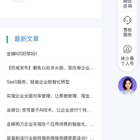
术协调企业与顾客间
微信
那么，为什么我们需
面临的竞争压力不断
咨询
在销售、营销和服务
要使用crm客户管理
增大。为了在市场竞
上的交互，从而提升
系统软件呢？本文将
争中脱颖而出，占据
其管理方式，向客户
详细解答这个问题。
一定的市场高位，企
提供创新式的个性化
什么是crm客户管理
售后
业需要更好地理解和
的客户交互和服务的
服务
系统软件
满足客户需求。此时
最新文章
过程。其最终目标是
客户管理系统应运而
吸引新客户、保留老
生，成为分析和管理
客户以及将已有客户
金蝶KIS好用吗？
客户信息的得力帮
徐少春
转为忠实客户，增加
手。
个人号
市场竞争力。
【权威发布】避免以后多头跑，营改增企业先
办"一照一码"执照
SaaS服务，赋能企业数智化转型
实现企业全面司库管理，让票据管理、现金管
理更简单
金蝶云·苍穹基于AI技术，让企业进行个性化
扩展
金蝶助力企业实现各个应用场景的智能化，打
造企业级AI服务
装备制造行业数转服务商推荐哪家更适合？装