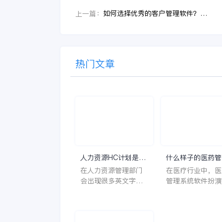
如何选择优秀的客户管理软件？为企业创造更多效益
上一篇：
热门文章
人力资源HC计划是什
什么样子的医药管
么意思？
系统软件更好用？
在人力资源管理部门
在医疗行业中，医
会出现很多英文字母
管理系统软件扮演
让人一头雾水不知所
至关重要的角色。
云，比如说HC、HR
不仅能够提高药品
等等，那么它们是哪
理的效率和准确性