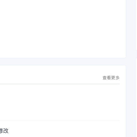
，
微”）与金蝶软件（中
服务人员的声音，以
。
国）有限公司（以下
前只要是在使用金蝶
理
简称“金蝶”）在辽宁
软件过程中遇到任何
下
沈阳签署战略合作协
问题，我都可以获得
议。此次合作，将基
金蝶服务人员的帮
允
于金蝶云·星空，建设
助，而这次电话铃声
行
芯源微运营管控平
的响起，是因为一年
台，从而实现公司产
的使用时间已经到
研一体化、业财一体
了。我们公司用的是
化，提升公司整体业
金蝶KIS系列的标准
务水平。
版，一年的服务费是
1000元/年。刚看到
这个1000元这个数字
查看更多
的时候，你是不是也
觉得有点高了，但是
在一年的使用的过程
中还有金蝶后台提供
人工服务价值来说，
我们还是很划算的。
所以每年对金蝶软件
的采购已经成为我们
修改
公司的固定支出，我