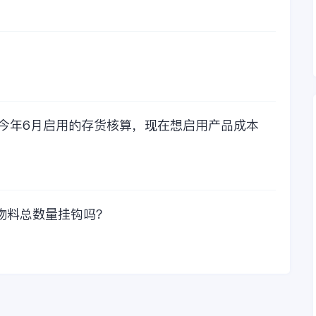
们老板也是很机智
的，他总是说，跟人
力工作时间工作效率
比较，这1000元花费
太值啦！那么接下来
我们一起看看金蝶财
务软件的每年收费情
况吧！
，今年6月启用的存货核算，现在想启用产品成本
物料总数量挂钩吗？