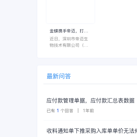
个英文单词的缩写
还能保障患者安全
呢？具体的含义又是
同时符合法规要求
什么呢？
一个好用的医药管
系统软件应具备以
特点。 首先，系统的
金蝶携手帝迈，打造
界面应直观易用，
医疗器械行业信创数
近日，深圳市帝迈生
许用户无障碍地进
字化标杆
物技术有限公司（以
操作。 复杂的
下简称帝迈）数字化
升级项目上线汇报会
在深圳圆满召开。帝
迈携手金蝶软件（中
最新问答
国）有限公司（以下
简称
应付款管理单据，应付款汇总表数据
已有
1
个回答 | 1年前
收料通知单下推采购入库单单价无法