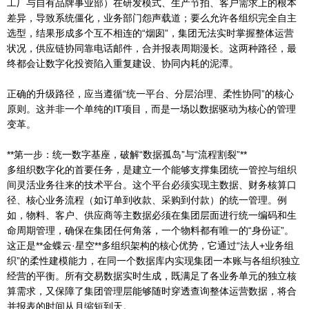
工厂与自有品牌事业部）在研发模式、生产节拍、客户需求上的根本
差异，导致系统僵化，业务部门怨声载道；要么允许各组织完全自主
选型，结果形成多个互不相连的“烟囱”，集团无法实时掌握整体运营
状况，供应链协同靠电话邮件，合并报表周期漫长。这两种路径，最
终都会让数字化投资陷入重复建设、协同内耗的泥潭。
正确的升级路径，应当遵循“统一平台、分层治理、柔性协同”的核心
原则。这并非一个单纯的IT项目，而是一场以数据驱动为核心的管理
变革。
**第一步：统一数字基座，破解“数据孤岛”与“流程割裂”**
多组织数字化的首要任务，是建立一个能够支撑集团统一管控与组织
间灵活业务往来的技术平台。这个平台必须实现主数据、财务核算口
径、核心业务流程（如订单到收款、采购到付款）的统一管理。例
如，物料、客户、供应商等主数据必须在集团层面进行统一编码和生
命周期管理，确保在集团任何角落，一个物料都有唯一的“身份证”。
这正是**金蝶云·星空**多组织架构的核心优势，它通过“法人+业务组
织”的柔性建模能力，在同一个数据库内实现集团一本账与各组织独立
经营的平衡。所有交易数据实时生成，既满足了各业务单元的独立核
算需求，又保障了集团管理层能够随时穿透查询整体运营数据，将合
并报表的时间从月缩短到天。