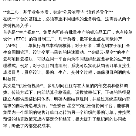
**第二步：基于业务本质，实施“分层治理”与“流程差异化”**
在统一平台的基础上，必须尊重不同组织的业务特性。这需要从两个
关键视角入手：
首先是**生产视角**。集团内可能有批量生产的标准品工厂，也有接单
设计（ETO）的项目制工厂。对于前者，数字化重点在高级排产
（APS）、工单执行与成本精细核算；对于后者，重点则在于项目全
生命周期管理、设计变更与采购的快速联动。**金蝶云·星空**的生产
云与项目云模块，可以在同一平台内为不同组织配置差异化的生产管
理模式。例如，对于项目制造组织，系统可以实现从销售订单直接生
成项目号，贯穿设计、采购、生产、交付全过程，确保项目利润的实
时核算。
其次是**供应链视角**。多组织间往往存在大量的内部交易和物料调
拨。传统方式下，内部结算价格混乱、调拨效率低下。正确的路径是
建立内部供应链协同体系，明确内部结算规则，并通过系统实现内部
需求的自动传递与执行。**金蝶云·星空**的供应链协同平台，能够将
集团内一个组织的销售订单自动转为另一个组织的采购订单，并按照
预设的结算政策完成内部定价和结算，极大提升了组织间的协同效
率，降低了内部交易成本。