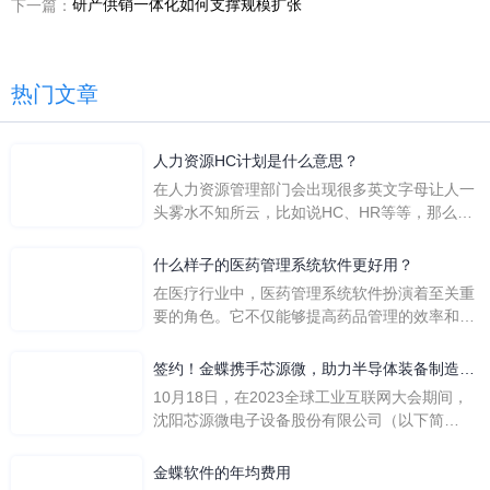
研产供销一体化如何支撑规模扩张
下一篇：
热门文章
人力资源HC计划是什么意思？
在人力资源管理部门会出现很多英文字母让人一
头雾水不知所云，比如说HC、HR等等，那么它
们是哪个英文单词的缩写呢？具体的含义又是什
么呢？
什么样子的医药管理系统软件更好用？
在医疗行业中，医药管理系统软件扮演着至关重
要的角色。它不仅能够提高药品管理的效率和准
确性，还能保障患者安全，同时符合法规要求。
一个好用的医药管理系统软件应具备以下特点。
签约！金蝶携手芯源微，助力半导体装备制造领
首先，系统的界面应直观易用，允许用户无障碍
先企业迈向世界
10月18日，在2023全球工业互联网大会期间，
地进行操作。 复杂的
沈阳芯源微电子设备股份有限公司（以下简
称“芯源微”）与金蝶软件（中国）有限公司（以
下简称“金蝶”）在辽宁沈阳签署战略合作协议。
金蝶软件的年均费用
此次合作，将基于金蝶云·星空，建设芯源微运