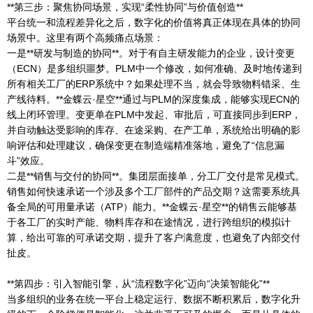
**第三步：聚焦协同场景，实现“柔性协同”与价值创造**
平台统一和流程差异化之后，数字化的价值将真正体现在具体的协同
场景中。这里有两个高频痛点场景：
一是**研发与制造的协同**。对于有自主研发能力的企业，设计变更
（ECN）是多组织噩梦。PLM中一个修改，如何准确、及时地传递到
所有相关工厂的ERP系统中？如果处理不当，就会导致物料错采、生
产线待料。**金蝶云·星空**通过与PLM的深度集成，能够实现ECN的
线上闭环管理。变更单在PLM中发起、审批后，可直接同步到ERP，
并自动触达受影响的库存、在途采购、在产工单，系统给出明确的影
响评估和处理建议，确保变更在制造端精准落地，避免了“信息漏
斗”效应。
二是**销售与交付的协同**。集团层面接单，分工厂交付是常见模式。
销售如何快速承诺一个涉及多个工厂部件的产品交期？这需要系统具
备全局的可用量承诺（ATP）能力。**金蝶云·星空**的销售云能够基
于各工厂的实时产能、物料库存和在途情况，进行跨组织的模拟计
算，给出可靠的可承诺交期，提升了客户满意度，也避免了内部交付
扯皮。
**第四步：引入智能引擎，从“流程数字化”迈向“决策智能化”**
当多组织的业务在统一平台上稳定运行、数据不断积累后，数字化升