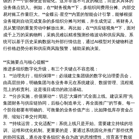
级的下一个阶梯便是智能化。这并非遥不可及的概念，而是从具体的
业务痛点切入。例如，在**财务视角**下，多组织间费用分摊、内部交
易对账工作量巨大。**金蝶云·星空**内置的智能会计引擎，能够根据
业务规则自动完成复杂的多组织分摊与对账，并生成凭证，将财务人
员从繁琐的重复劳动中解放出来。再比如，在**供应链视角**下，面对
成千上万的采购物料，采购员难以精准预测价格波动和供应风险。系
统可以基于历史采购数据与外部行情信息，通过AI模型对关键物料进
行价格趋势分析和供应商风险预警，辅助采购决策。
**实施要点与核心提醒**
推进多组织数字化升级，有三个关键点不容忽视：
1. **治理先行，组织保障**：必须建立集团级的数字化治理委员会，
由高层挂帅，明确集团与各业务单元在系统建设、数据管理、流程规
范上的权责利。这是项目成功的政治基础。
2. **分步实施，价值驱动**：切忌“大爆炸”式全面上线。建议采用“先
集团财务与供应链协同，后核心制造单元，再全面推广”的节奏。每一
个阶段都要有明确的、可衡量的业务价值产出，比如降低库存资金占
用、缩短订单交付周期。
3. **持续运营，文化适配**：系统上线只是开始。需要建立持续的培
训、运维和优化机制。更重要的是，要通过系统固化并推广那些优秀
的协同实践，逐步改变各组织“各自为政”的思维惯性，培育基于数据