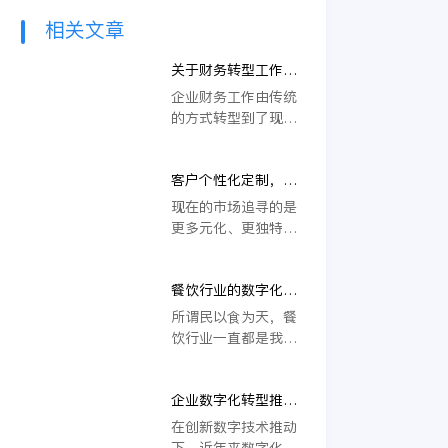
相关文章
关于财务转型工作方
式的探讨
企业财务工作由传统
的方式转型到了现代
网络的模式，因为网
络模式的转型在实际
客户个性化定制，企
的使用中效果更好，
业数字化管理平台星
而且在具体的财务工
现在的市场追寻的是
空PLM云
作方面也能够发挥的
更多元化、更独特的
更好，因此关于财务
产品，新一代的消费
工作转型的问题一定
者和老一辈所不同，
要注意，下面关于财
餐饮行业的数字化转
对商品的追求更加的
务转型工作方式的探
型助手，餐饮云有哪
个性化、多样化。
所谓民以食为天，餐
讨也很重要。
些妙处？
饮行业一直都是我国
看的比较重的行业之
一，关乎到了国民饮
企业数字化转型推
食安全问题的餐饮行
进，全面预算管理助
业，无论是在味道还
在创新数字技术推动
推高质量发展
是食品卫生方面都是
下，近年来数字化转