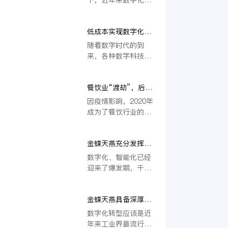
抓得比较严的。
型浩浩荡荡地推进，
人们的衣食住行都开
低成本实现数字化转
始感受到数字化带来
型，低代码平台让企
的便利，企业也由此
随着数字时代的到
业高效转型
越发重视数字化转型
来，各种数字科技给
发展的重要性。企业
生活带来了非常大的
数字化转型该如何推
便利，就拿我们手机
进，转型又将在哪些
餐饮业“渡劫”，后疫
上的APP来说，各种
具体场景下发挥作
情时代餐饮业的管理
各样的APP五花八
因疫情影响，2020年
用，思考与实践仍需
转型之路
门，打车软件、外面
成为了餐饮行业的重
积极进行。
平台、信贷服务等
大转折年。以前爆款
等，都让我们的生活
餐饮店依靠一个故事
方便了不少。而这些
金蝶天燕充分发挥自
或网红推荐、广告宣
软件的背后，都是那
身优势，助力企业实
传就能取得不错的营
数字化、智能化已经
些勤勤恳恳的程序员
现数字化转型
业额。但今后餐饮店
迎来了爆发期，千行
的功劳。
处理要有区域性正宗
百业的数字化转型升
的口味，也必须有较
级也正加码提速。在
强的管理水平、不断
金蝶天燕具备深厚的
全球向数字经济时代
的创新能力，才能紧
技术积淀，为客户的
加速迈进的大变局之
数字化转型应该是近
跟流行趋势，紧贴消
数字化转型道路保驾
下，企业如何做好数
年来工业界最流行、