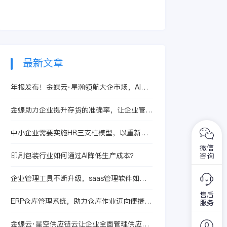
费群体，以互联网的
护航
字化转型这张答卷，
最时髦的词汇，新冠
方式与消费者建立更
为帮助企业数字化转
疫情让视频会议、远
深层次的连接，才能
型，云服务生态中的
程教育、网络展览、
跟上时代的发展，不
各方如何同频共振？
云签约等互联网商业
被竞争激烈的市场所
模式大行其道，推动
淘汰。
数字化转型的热
最新文章
度“更上层楼”，从IT
圈，到工业界，到政
年报发布！金蝶云·星瀚领航大企市场，AI驱
府各界人士都在讨论
动管理升级
数字化转型。
金蝶助力企业提升存货的准确率，让企业管理
更高效、更轻松
中小企业需要实施HR三支柱模型，以重新定
义人力资源部
微信
印刷包装行业如何通过AI降低生产成本？
咨询
企业管理工具不断升级，saas管理软件如何
赋能企业管理？
售后
ERP仓库管理系统，助力仓库作业迈向便捷高
服务
效新时代！
金蝶云·星空供应链云让企业全面管理供应链