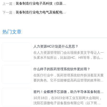
装备制造行业电子高科技（仪器仪表）企业烟台东方威思顿电气：金蝶AI星空助力计划准确率提升15%以上
上一篇：
装备制造行业电力电气及输配电设备企业西安华伟电力电子技术：金蝶AI星空助力物料数据标准化率达到100%
下一篇：
热门文章
人力资源HC计划是什么意思？
在人力资源管理部门会出现很多英文字母让人一
头雾水不知所云，比如说HC、HR等等，那么它
们是哪个英文单词的缩写呢？具体的含义又是什
么呢？
什么样子的医药管理系统软件更好用？
在医疗行业中，医药管理系统软件扮演着至关重
要的角色。它不仅能够提高药品管理的效率和准
确性，还能保障患者安全，同时符合法规要求。
一个好用的医药管理系统软件应具备以下特点。
签约！金蝶携手芯源微，助力半导体装备制造领
首先，系统的界面应直观易用，允许用户无障碍
先企业迈向世界
10月18日，在2023全球工业互联网大会期间，
地进行操作。 复杂的
沈阳芯源微电子设备股份有限公司（以下简