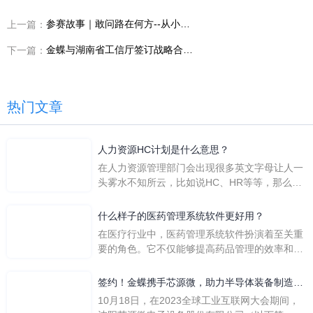
参赛故事｜敢问路在何方--从小县城做题家到金蝶总部实习
上一篇：
金蝶与湖南省工信厅签订战略合作协议，助力湖南新质生产力发展！
下一篇：
热门文章
人力资源HC计划是什么意思？
在人力资源管理部门会出现很多英文字母让人一
头雾水不知所云，比如说HC、HR等等，那么它
们是哪个英文单词的缩写呢？具体的含义又是什
么呢？
什么样子的医药管理系统软件更好用？
在医疗行业中，医药管理系统软件扮演着至关重
要的角色。它不仅能够提高药品管理的效率和准
确性，还能保障患者安全，同时符合法规要求。
一个好用的医药管理系统软件应具备以下特点。
签约！金蝶携手芯源微，助力半导体装备制造领
首先，系统的界面应直观易用，允许用户无障碍
先企业迈向世界
10月18日，在2023全球工业互联网大会期间，
地进行操作。 复杂的