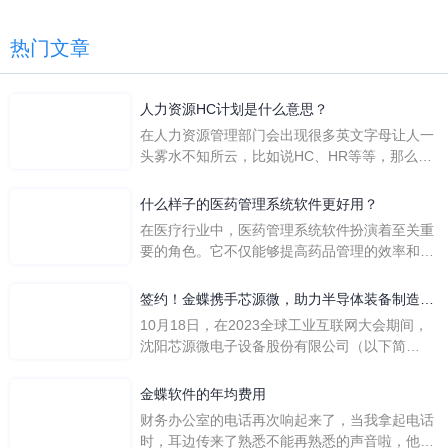
热门文章
人力资源HC计划是什么意思？
在人力资源管理部门会出现很多英文字母让人一
头雾水不知所云，比如说HC、HR等等，那么它
们是哪个英文单词的缩写呢？具体的含义又是什
么呢？
什么样子的医药管理系统软件更好用？
在医疗行业中，医药管理系统软件扮演着至关重
要的角色。它不仅能够提高药品管理的效率和准
确性，还能保障患者安全，同时符合法规要求。
一个好用的医药管理系统软件应具备以下特点。
签约！金蝶携手芯源微，助力半导体装备制造领
首先，系统的界面应直观易用，允许用户无障碍
先企业迈向世界
10月18日，在2023全球工业互联网大会期间，
地进行操作。 复杂的
沈阳芯源微电子设备股份有限公司（以下简
称“芯源微”）与金蝶软件（中国）有限公司（以
下简称“金蝶”）在辽宁沈阳签署战略合作协议。
金蝶软件的年均费用
此次合作，将基于金蝶云·星空，建设芯源微运
财务办公室的电话再次响起来了，当我拿起电话
营管控平台，从而实现公司产研一体化、业财一
时，耳边传来了熟悉不能再熟悉的声音啦，他就