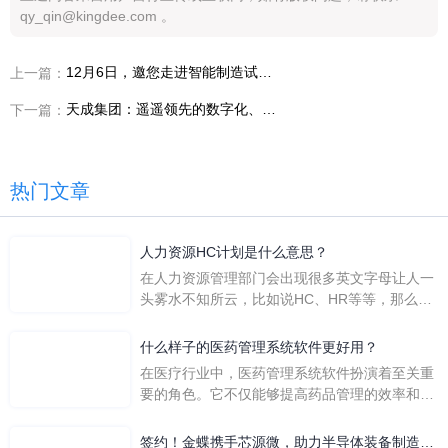
qy_qin@kingdee.com 。
12月6日，邀您走进智能制造试点示范企业贵州航宇科技！
上一篇：
天成集团：遥遥领先的数字化、智能化的成功转型
下一篇：
热门文章
人力资源HC计划是什么意思？
在人力资源管理部门会出现很多英文字母让人一
头雾水不知所云，比如说HC、HR等等，那么它
们是哪个英文单词的缩写呢？具体的含义又是什
么呢？
什么样子的医药管理系统软件更好用？
在医疗行业中，医药管理系统软件扮演着至关重
要的角色。它不仅能够提高药品管理的效率和准
确性，还能保障患者安全，同时符合法规要求。
一个好用的医药管理系统软件应具备以下特点。
签约！金蝶携手芯源微，助力半导体装备制造领