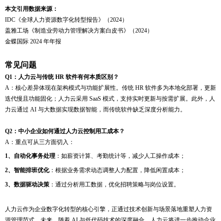
本文引用数据来源：
IDC《全球人力资源数字化转型报告》（2024）
盖雅工场《制造业劳动力管理解决方案白皮书》（
2024）
金蝶国际
2024 年年报
常见问题
Q1：人力云与传统 HR 软件有何本质区别？
A：核心差异体现在架构模式与功能扩展性。传统 HR 软件多为本地化部署，更新
迭代慢且功能固化；人力云采用 SaaS 模式，支持实时更新与按需扩展。此外，人
力云通过 AI 与大数据实现数据智能，而传统软件缺乏深度分析能力。
Q2：中小企业如何通过人力云控制用工成本？
A：重点可从三方面切入：
1、
自动化事务处理
：如薪资计算、考勤统计等，减少人工操作成本；
2、
智能排班优化
：根据业务需求动态调整人力配置，降低闲置成本；
3、
数据驱动决策
：通过分析用工数据，优化招聘策略与岗位设置。
人力云作为企业数字化转型的核心引擎，正通过技术创新与场景落地重塑人力资
源管理范式。未来，随着
AI 与低代码技术的深度融合，人力云将进一步推动企业