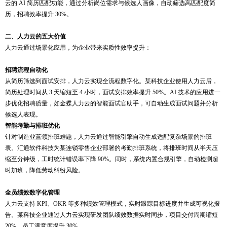
云的 AI 简历匹配功能，通过分析岗位需求与候选人画像，自动筛选高匹配度简
历，招聘效率提升 30%。
二、人力云的五大价值
人力云通过场景化应用，为企业带来实质性效率提升：
招聘流程自动化
从简历筛选到面试安排，人力云实现全流程数字化。某科技企业使用人力云后，
简历处理时间从
3 天缩短至 4 小时，面试安排效率提升 50%。AI 技术的应用进一
步优化招聘质量，如金蝶人力云的智能面试官助手，可自动生成面试问题并分析
候选人表现。
智能考勤与排班优化
针对制造业蓝领排班难题，人力云通过智能引擎自动生成适配复杂场景的排班
表。汇通软件科技为某连锁零售企业部署的考勤排班系统，将排班时间从半天压
缩至分钟级，工时统计错误率下降
90%。同时，系统内置合规引擎，自动检测超
时加班，降低劳动纠纷风险。
全员绩效数字化管理
人力云支持
KPI、OKR 等多种绩效管理模式，实时跟踪目标进度并生成可视化报
告。某科技企业通过人力云实现研发团队绩效数据实时同步，项目交付周期缩短
20%，员工满意度提升 30%。