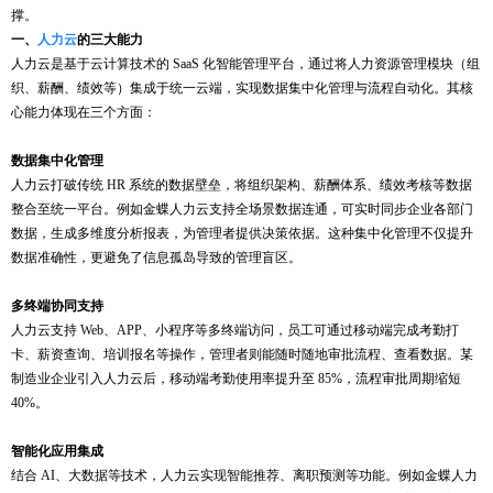
撑。
一、
人力云
的
三大能力
人力云是基于云计算技术的
SaaS 化智能管理平台，通过将人力资源管理模块（组
织、薪酬、绩效等）集成于统一云端，实现数据集中化管理与流程自动化。其核
心能力体现在三个方面：
数据集中化管理
人力云打破传统
HR 系统的数据壁垒，将组织架构、薪酬体系、绩效考核等数据
整合至统一平台。例如金蝶人力云支持全场景数据连通，可实时同步企业各部门
数据，生成多维度分析报表，为管理者提供决策依据。这种集中化管理不仅提升
数据准确性，更避免了信息孤岛导致的管理盲区。
多终端协同支持
人力云支持
Web、APP、小程序等多终端访问，员工可通过移动端完成考勤打
卡、薪资查询、培训报名等操作，管理者则能随时随地审批流程、查看数据。某
制造业企业引入人力云后，移动端考勤使用率提升至 85%，流程审批周期缩短
40%。
智能化应用集成
结合
AI、大数据等技术，人力云实现智能推荐、离职预测等功能。例如金蝶人力