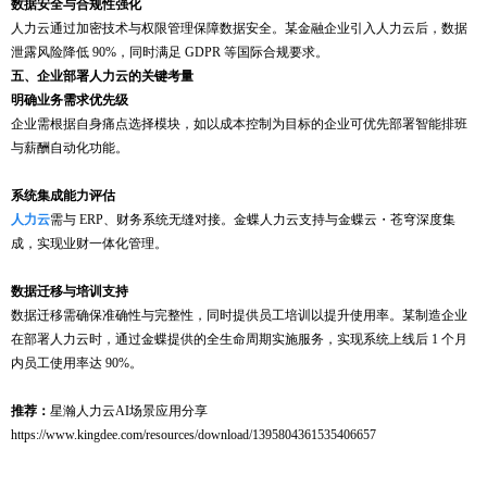
数据安全与合规性强化
人力云通过加密技术与权限管理保障数据安全。某金融企业引入人力云后，数据
泄露风险降低
90%，同时满足 GDPR 等国际合规要求。
五、企业部署人力云的关键考量
明确业务需求优先级
企业需根据自身痛点选择模块，如以成本控制为目标的企业可优先部署智能排班
与薪酬自动化功能。
系统集成能力评估
人力云
需与
ERP、财务系统无缝对接。金蝶人力云支持与金蝶云・苍穹深度集
成，实现业财一体化管理。
数据迁移与培训支持
数据迁移需确保准确性与完整性，同时提供员工培训以提升使用率。某制造企业
在部署人力云时，通过金蝶提供的全生命周期实施服务，实现系统上线后
1 个月
内员工使用率达 90%。
推荐：
星瀚人力云
AI场景应用分享
https://www.kingdee.com/resources/download/1395804361535406657