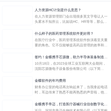
人力资源HC计划是什么意思？
在人力资源管理部门会出现很多英文字母让人一
头雾水不知所云，比如说HC、HR等等，那么它
们是哪个英文单词的缩写呢？具体的含义又是什
么呢？
什么样子的医药管理系统软件更好用？
在医疗行业中，医药管理系统软件扮演着至关重
要的角色。它不仅能够提高药品管理的效率和准
确性，还能保障患者安全，同时符合法规要求。
一个好用的医药管理系统软件应具备以下特点。
签约！金蝶携手芯源微，助力半导体装备制造领
首先，系统的界面应直观易用，允许用户无障碍
先企业迈向世界
10月18日，在2023全球工业互联网大会期间，
地进行操作。 复杂的
沈阳芯源微电子设备股份有限公司（以下简
称“芯源微”）与金蝶软件（中国）有限公司（以
下简称“金蝶”）在辽宁沈阳签署战略合作协议。
金蝶软件的年均费用
此次合作，将基于金蝶云·星空，建设芯源微运
财务办公室的电话再次响起来了，当我拿起电话
营管控平台，从而实现公司产研一体化、业财一
时，耳边传来了熟悉不能再熟悉的声音啦，他就
体化，提升公司整体业务水平。
是金蝶服务人员的声音，以前只要是在使用金蝶
软件过程中遇到任何问题，我都可以获得金蝶服
金蝶携手帝迈，打造医疗器械行业信创数字化标
务人员的帮助，而这次电话铃声的响起，是因为
杆
近日，深圳市帝迈生物技术有限公司（以下简称