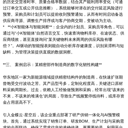
的历史交货准时率、质量合格率数据，结合其产能利用率变化（可通
过订单交互或公开信息推断），系统能够对潜在的交付延迟风险进行
预警。采购员和计划员可以提前收到预警通知，从而有时间启动备选
供应商寻源、调整生产排序或与客户协商交期，变被动为主动。
* **小K智能体与智能洞察**：企业内的计划员、采购员等角色，可以
通过与“小K智能体”自然语言交互，快速查询物料库存、在途状态、供
应商绩效，甚至直接询问“某关键物料未来两周的供应风险有哪
些？”。AI驱动的智能报表则能自动分析库存健康度，识别呆滞料与短
缺料，为管理决策提供直观的数据洞察。
**三、 案例启示：某精密部件制造商的数字化韧性构建**
华东地区一家为新能源领域提供精密结构件的制造商，在快速扩张期
曾饱受交付波动之苦。其产品型号多，定制化程度高，关键进口原材
料采购周期长。过去，依赖人工经验做预测和采购，经常出现“该来的
不来，不该来的堆满仓”的局面，导致生产线频繁停线待料，或库存资
金占用居高不下。
引入金蝶云·星空后，该企业重点部署了研产供销一体化与AI预警模
块。首先，通过系统实现了销售订单、研发BOM、生产计划与采购需
求的全面联动，确保了需求信息的准确传递。更重要的是，利用平台