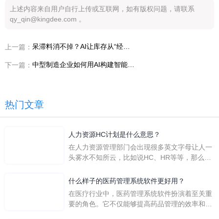
上述内容来自用户自行上传或互联网，如有版权问题，请联系
qy_qin@kingdee.com 。
呆滞料消不掉？AI让库存从“经验”变为“科学”
上一篇：
中型制造企业如何用AI构建智能供应链？
下一篇：
热门文章
人力资源HC计划是什么意思？
在人力资源管理部门会出现很多英文字母让人一
头雾水不知所云，比如说HC、HR等等，那么它
们是哪个英文单词的缩写呢？具体的含义又是什
么呢？
什么样子的医药管理系统软件更好用？
在医疗行业中，医药管理系统软件扮演着至关重
要的角色。它不仅能够提高药品管理的效率和准
确性，还能保障患者安全，同时符合法规要求。