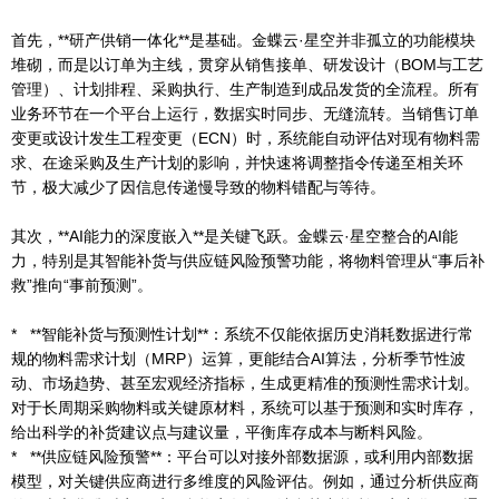
首先，**研产供销一体化**是基础。金蝶云·星空并非孤立的功能模块
堆砌，而是以订单为主线，贯穿从销售接单、研发设计（BOM与工艺
管理）、计划排程、采购执行、生产制造到成品发货的全流程。所有
业务环节在一个平台上运行，数据实时同步、无缝流转。当销售订单
变更或设计发生工程变更（ECN）时，系统能自动评估对现有物料需
求、在途采购及生产计划的影响，并快速将调整指令传递至相关环
节，极大减少了因信息传递慢导致的物料错配与等待。
其次，**AI能力的深度嵌入**是关键飞跃。金蝶云·星空整合的AI能
力，特别是其智能补货与供应链风险预警功能，将物料管理从“事后补
救”推向“事前预测”。
* **智能补货与预测性计划**：系统不仅能依据历史消耗数据进行常
规的物料需求计划（MRP）运算，更能结合AI算法，分析季节性波
动、市场趋势、甚至宏观经济指标，生成更精准的预测性需求计划。
对于长周期采购物料或关键原材料，系统可以基于预测和实时库存，
给出科学的补货建议点与建议量，平衡库存成本与断料风险。
* **供应链风险预警**：平台可以对接外部数据源，或利用内部数据
模型，对关键供应商进行多维度的风险评估。例如，通过分析供应商