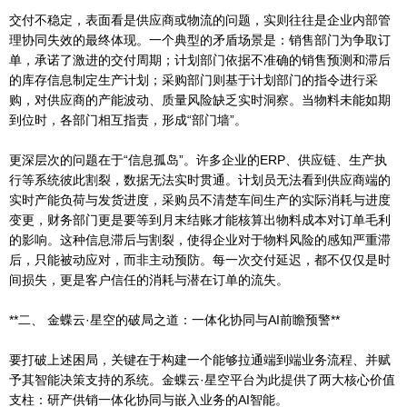
交付不稳定，表面看是供应商或物流的问题，实则往往是企业内部管
理协同失效的最终体现。一个典型的矛盾场景是：销售部门为争取订
单，承诺了激进的交付周期；计划部门依据不准确的销售预测和滞后
的库存信息制定生产计划；采购部门则基于计划部门的指令进行采
购，对供应商的产能波动、质量风险缺乏实时洞察。当物料未能如期
到位时，各部门相互指责，形成“部门墙”。
更深层次的问题在于“信息孤岛”。许多企业的ERP、供应链、生产执
行等系统彼此割裂，数据无法实时贯通。计划员无法看到供应商端的
实时产能负荷与发货进度，采购员不清楚车间生产的实际消耗与进度
变更，财务部门更是要等到月末结账才能核算出物料成本对订单毛利
的影响。这种信息滞后与割裂，使得企业对于物料风险的感知严重滞
后，只能被动应对，而非主动预防。每一次交付延迟，都不仅仅是时
间损失，更是客户信任的消耗与潜在订单的流失。
**二、 金蝶云·星空的破局之道：一体化协同与AI前瞻预警**
要打破上述困局，关键在于构建一个能够拉通端到端业务流程、并赋
予其智能决策支持的系统。金蝶云·星空平台为此提供了两大核心价值
支柱：研产供销一体化协同与嵌入业务的AI智能。