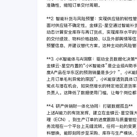
准确性，缩短订单交付周期。
**2. 智能补货与风险预警：实现供应链的韧性管
面对供应链不确定性，金蝶云·星空通过智能补
动态计算安全库存与再订货点，实现库存水平的
的交付绩效、物料价格趋势、以及外部舆情等信
预警信息，并建议替代方案。这种主动的风险管
**3. 小K智能体与AI洞察：驱动全员数据化决策*
金蝶云·星空内置的“小K智能体”是企业级AI
度A产品在华东区的预测销量是多少？”，小K
上月订单毛利异常的原因”，小K能穿透到具体
常点与潜在机会，如突然增长的特定地区退货率
负责人。这降低了数据使用门槛，让每个岗位都
**4. 研产供销财一体化协同：打破数据孤岛**
上述AI能力的有效发挥，建立在金蝶云·星空强
理（ECN），到生产订单的进度跟踪与质量管
务流程在一个平台上无缝流转。任何一处的变更
料替换，能即刻同步至采购、库存与生产模块，