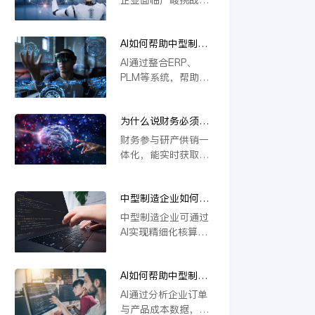
本上解决系统分散问
撑定制化生产与供应
若不能实现研发、生
题，推动企业高效运
链协同，推动企业数
产、供应链等环节的
营与智能决策。
字化转型。
AI如何帮助中型制造
一体化协同，将难以
企业做到“业财一
应对定制化需求与物
AI通过整合ERP、
体”？
料管理复杂度，导致
PLM等系统，帮助中
效率低下、成本攀
型制造企业实现业财
升。一体化是提升响
数据实时互通。它能
应速度、优化资源配
为什么说财务必须参
自动处理订单、物料
置的关键，缺乏这一
与研产供销一体化？
与成本信息，提升生
财务参与研产供销一
核心能力的企业将在
产与财务协同效率，
体化，能实时获取各
未来竞争中失去优
支持模块化设计与智
环节数据，精准核算
势。
能变更管理，从而优
成本与效益。通过业
化资源配置，加强风
中型制造企业如何用
财融合，财务可提前
险控制，推动精细化
AI实现精细化核算？
预警风险、优化资源
中型制造企业可通过
运营。
配置，支持科学决
AI实现精细化核算，
策。这不仅提升运营
例如利用金蝶云星空
效率，更强化了企业
旗舰版等工具，结合
价值链协同，确保战
AI如何帮助中型制造
模块化设计（如
略目标有效落地。
企业识别亏损订单和
CBB）优化物料编码
AI通过分析企业订单
低毛利产品？
管理，并借助AI合同
与产品成本数据，能