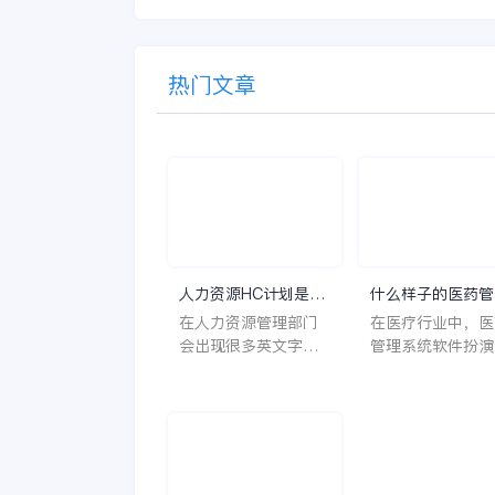
热门文章
人力资源HC计划是什
什么样子的医药管
么意思？
系统软件更好用？
在人力资源管理部门
在医疗行业中，医
会出现很多英文字母
管理系统软件扮演
让人一头雾水不知所
至关重要的角色。
云，比如说HC、HR
不仅能够提高药品
等等，那么它们是哪
理的效率和准确性
个英文单词的缩写
还能保障患者安全
呢？具体的含义又是
同时符合法规要求
什么呢？
一个好用的医药管