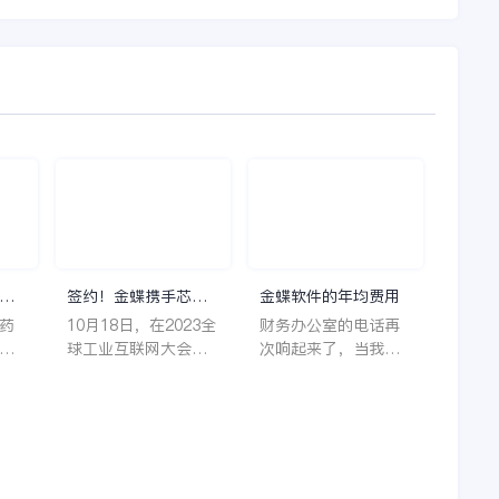
理
签约！金蝶携手芯源
金蝶软件的年均费用
微，助力半导体装备
药
10月18日，在2023全
财务办公室的电话再
制造领先企业迈向世
着
球工业互联网大会期
次响起来了，当我拿
界
它
间，沈阳芯源微电子
起电话时，耳边传来
管
设备股份有限公司
了熟悉不能再熟悉的
，
（以下简称“芯源
声音啦，他就是金蝶
，
微”）与金蝶软件（中
服务人员的声音，以
。
国）有限公司（以下
前只要是在使用金蝶
理
简称“金蝶”）在辽宁
软件过程中遇到任何