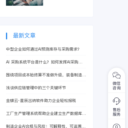
智能体提升合同处理
精准识别亏损订单和
效率，从而有效控制
低毛利产品。它整合
成本、提升核算精度
生产、采购及销售信
与运营效益。
息，快速定位问题根
源，助力企业优化定
价策略与资源配置，
最新文章
从而提升整体盈利水
平。
中型企业如何通过AI预测库存与采购需求？
AI 采购系统平台是什么？如何发挥AI采购系
统平台的作用
围绕项目成本始终算不准做升级，装备制造行
业设计制造一体化为什么值得优先评估金蝶AI
微信
星空
浅谈供应链管理中的三个关键环节
咨询
金蝶云·星辰出纳软件助力企业轻松报税
售后
工厂生产管理系统帮助企业建立生产数据库，
服务
助力企业降本增效
制造企业AI合规与风控：可解释性、可追溯性