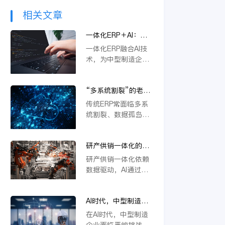
相关文章
一体化ERP＋AI：中
型制造企业突破内卷
一体化ERP融合AI技
的新路径
术，为中型制造企业
提供突破内卷的新路
径。通过智能优化生
“多系统割裂”的老问
产流程、精准预测需
题，AI驱动的一体化
求与自动化决策，企
传统ERP常面临多系
ERP 如何彻底解决？
业能显著降本增效，
统割裂、数据孤岛等
快速响应市场变化，
挑战。金蝶云星空旗
从而在激烈竞争中构
舰版通过AI驱动的一
建差异化优势，实现
研产供销一体化的核
体化平台，深度融合
可持续增长。
心在于数据，AI如何
PLM、供应链等模
研产供销一体化依赖
重建数据底座？
块，实现数据实时同
数据驱动，AI通过重
步与流程自动协同。
构数据底座，打通
它不仅能统一管理物
PLM、ERP等系统壁
料编码、提升变更效
AI时代，中型制造企
垒，实现物料编码优
率，还支持行业定制
业不做一体化将失去
化、模块化设计及变
在AI时代，中型制造
与模块化应用，从根
未来竞争力
更效率提升，从而支
企业面临严峻挑战。