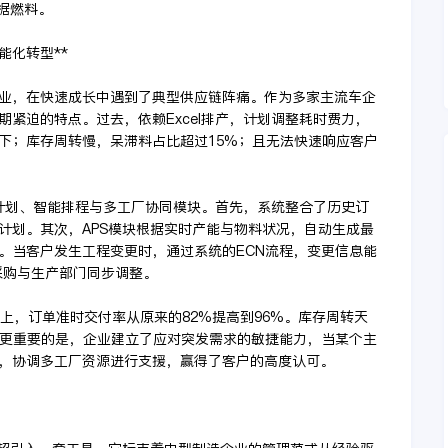
据燃料。
能化转型**
业，在快速成长中遇到了典型供应链阵痛。作为多家主流车企
紧迫的特点。过去，依赖Excel排产，计划调整耗时费力，
下；库存周转慢，呆滞料占比超过15%；且无法快速响应客户
计划、智能排程与多工厂协同模块。首先，系统整合了历史订
计划。其次，APS模块根据实时产能与物料状况，自动生成最
。当客户发生工程变更时，通过系统的ECN流程，变更信息能
采购与生产部门同步调整。
以上，订单准时交付率从原来的82%提高到96%。库存周转天
* 更重要的是，企业建立了应对突发需求的敏捷能力，当某个主
，协调多工厂资源进行支援，赢得了客户的高度认可。