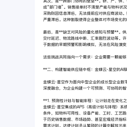
其次，是**跨部门协同的壁垒**。研、产、供
成“部门墙”。销售接单时不清楚产能与物料状
采购则因信息滞后，无法提前应对供应商波动。
严重滞后。这种割裂使得企业整体对市场变化的
最后，是**缺乏对风险的量化感知与预警**。
交付延迟、物流路线中断、汇率剧烈波动等。许
于数据的早期预警和影响模拟，无法在风险演变
这些挑战共同指向一个需求：企业需要一颗能够
**二、构建智能供应链中枢：金蝶云·星空的AI赋
金蝶云·星空作为面向中型企业的成长型企业数
深度融合，为企业构建一个可预测、可协同的智
**1. 预测性计划与智能排程：让计划走在变化之
金蝶云·星空集成的APS（高级计划与排程）系
条件，如物料可用性、设备产能、工时、工艺路
于历史销售数据、市场趋势、甚至宏观经济指标
需求计划。这使计划员从繁琐的计算中解放出来