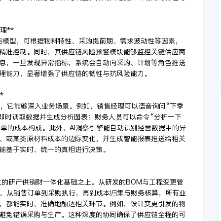
理**
货模型，可根据物料特性、采购提前期、需求波动性等因素，
精准控制。同时，其供应链风险预警模块能够监控关键供应商
息，一旦发现异常指标，系统会自动向采购、计划等角色推送
理能力，显著增强了供应链的韧性与抗风险能力。
*
助手，它能够深入业务场景。例如，销售经理可以语音询问“下季
能即时调取数据并生成分析图表；财务人员可以命令“分析一下
订单的成本构成。此外，AI洞察引擎能自动识别经营数据中的异
、或某类原材料成本的边际变化，并生成智能报表推送给相关
能基于实时、统一的真相进行决策。
大的研产供销财一体化基础之上。从研发的BOM与工程变更管
控，从销售订单到采购执行，再到成本归集与财务核算，所有业
，都能实时、准确地触达相关环节。例如，设计变更引发的物
避免错误采购与生产。这种深度的协同确保了供应链全程的可