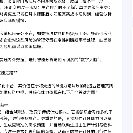
、销、财各部门常使用不同系统或表格，数据口径不一，形
况，承诺交期过于乐观；生产排产时不了解订单优先级与变更；
财务更是只能在月末结账后才知道真实成本与利润，经营分析
响应速度缓慢。
供应链风险无处不在，如关键原材料价格突然上涨、核心供应商
多企业对这些风险的管理停留在定性判断或事后处理，缺乏基
为危机前采取预案措施。
贯通内外数据、进行智能分析与协同调度的“数字大脑”。
能之路**
字化平台，其价值在于将先进的AI能力与深厚的制造业管理实践
能供应链中枢。其核心能力体现在以下几个关键方面：
前**
统，结合AI算法，改变了传统计划模式。它能够综合考虑多约束
线等，进行模拟排产。更重要的是，其预测性计划能力可以基
，生成更精准的需求预测，并自动联动生成主生产计划与物料
，专注于异常处理和策略调整，从而大幅提升计划的可行性与