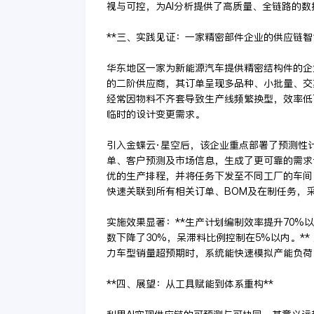
视与可控，为AI分析提供了高质量、全链路的数
**三、实践见证：一家精密部件企业的供应链智
华东地区一家为新能源汽车提供精密结构件的企
的二阶供应商，其订单呈现多品种、小批量、交期
经常因物料不齐套导致生产线频繁换型，效率低
临时的设计变更需求。
引入金蝶云·星空后，该企业重点部署了预测性
单、客户预测及市场信息，生成了更可靠的需求
优的生产排程，并将任务下发至不同工厂的车间
快速关联到所有相关订单、BOM及在制任务，
实施效果显著：**生产计划编制效率提升70%
数下降了30%，呆滞料比例控制在5%以内。*
力车型销量超预期时，系统能快速模拟产能负荷
**四、展望：从工具赋能到体系重构**