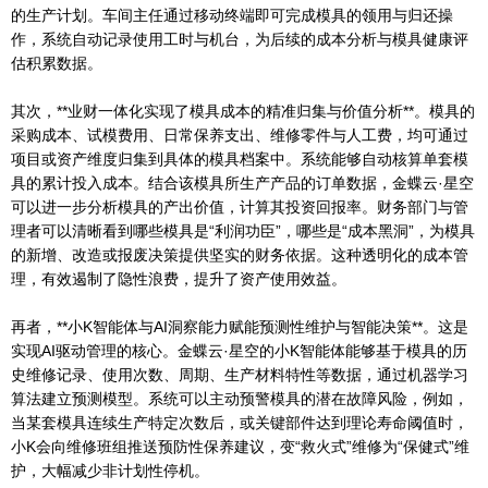
的生产计划。车间主任通过移动终端即可完成模具的领用与归还操
作，系统自动记录使用工时与机台，为后续的成本分析与模具健康评
估积累数据。
其次，**业财一体化实现了模具成本的精准归集与价值分析**。模具的
采购成本、试模费用、日常保养支出、维修零件与人工费，均可通过
项目或资产维度归集到具体的模具档案中。系统能够自动核算单套模
具的累计投入成本。结合该模具所生产产品的订单数据，金蝶云·星空
可以进一步分析模具的产出价值，计算其投资回报率。财务部门与管
理者可以清晰看到哪些模具是“利润功臣”，哪些是“成本黑洞”，为模具
的新增、改造或报废决策提供坚实的财务依据。这种透明化的成本管
理，有效遏制了隐性浪费，提升了资产使用效益。
再者，**小K智能体与AI洞察能力赋能预测性维护与智能决策**。这是
实现AI驱动管理的核心。金蝶云·星空的小K智能体能够基于模具的历
史维修记录、使用次数、周期、生产材料特性等数据，通过机器学习
算法建立预测模型。系统可以主动预警模具的潜在故障风险，例如，
当某套模具连续生产特定次数后，或关键部件达到理论寿命阈值时，
小K会向维修班组推送预防性保养建议，变“救火式”维修为“保健式”维
护，大幅减少非计划性停机。