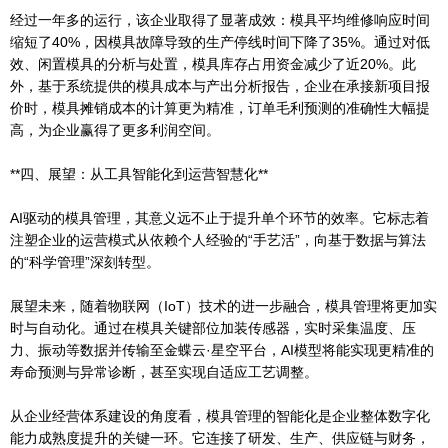
经过一年多的运行，该企业取得了显著成效：模具平均维修响应时间
缩短了40%，因模具故障导致的生产停线时间下降了35%。通过对低
效、闲置模具的分析与处置，模具库存占用资金减少了近20%。此
外，基于系统提供的模具成本与产出分析报告，企业在承接新项目报
价时，模具摊销成本的计算更为精准，订单毛利预测的准确性大幅提
高，为企业赢得了更多利润空间。
**四、展望：从工具智能化到运营智慧化**
AI驱动的模具管理，其意义远不止于提升单个环节的效率。它标志着
注塑企业的运营模式从依赖个人经验的“手艺活”，向基于数据与算法
的“科学管理”深刻转型。
展望未来，随着物联网（IoT）技术的进一步融合，模具管理将更加实
时与自动化。通过在模具关键部位加装传感器，实时采集温度、压
力、振动等数据并传输至金蝶云·星空平台，AI模型将能实现更精准的
寿命预测与异常诊断，甚至实现自适应工艺调整。
从企业经营体系建设的角度看，模具管理的智能化是企业整体数字化
能力成熟度提升的关键一环。它连接了研发、生产、供应链与财务，