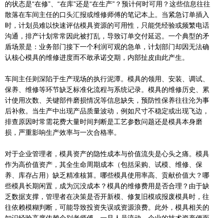
的状态是“在修”、“在库”还是“在生产”？预计何时可用？这些信息往往
散落在车间主任的口头汇报或维修师傅的笔记本上。当紧急订单插入
时，计划员难以快速评估模具资源的可用性，只能凭经验或频繁电话
沟通，排产计划常常因此被打乱，导致订单交付延迟。一个典型的矛
盾场景是：业务部门接下一个利润可观的急单，计划部门却因无法确
认核心模具的维修进度而不敢承诺交期，内部扯皮由此产生。
车间主任则深陷于生产现场的执行泥潭。模具的领用、安装、调试、
保养、维修等环节缺乏标准化流程与系统记录。模具的维修历史、累
计使用次数、关键部件磨损情况等信息缺失，预防性保养往往沦为事
后补救。当生产中出现产品质量波动，例如尺寸不稳定或出现飞边，
排查原因时常需花费大量时间判断是工艺参数问题还是模具本身磨
损，严重影响生产效率与一次合格率。
对于企业管理者，模具资产的隐性成本与价值流失是心头之痛。模具
作为高价值资产，其全生命周期成本（包括采购、试模、维修、保
养、库存占用）缺乏精准核算。哪些模具使用率高、贡献价值大？哪
些模具长期闲置，成为沉没成本？模具的维修费用是否合理？由于缺
乏数据支撑，管理者在决策是否开新模、修复旧模或报废模具时，往
往依赖模糊判断，可能导致投资失误或资源浪费。此外，模具相关的
知识经验高度依赖个别老师傅，一旦人员流动，企业的技术资产便面