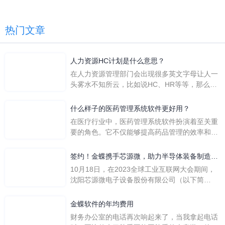
热门文章
人力资源HC计划是什么意思？
在人力资源管理部门会出现很多英文字母让人一
头雾水不知所云，比如说HC、HR等等，那么它
们是哪个英文单词的缩写呢？具体的含义又是什
么呢？
什么样子的医药管理系统软件更好用？
在医疗行业中，医药管理系统软件扮演着至关重
要的角色。它不仅能够提高药品管理的效率和准
确性，还能保障患者安全，同时符合法规要求。
一个好用的医药管理系统软件应具备以下特点。
签约！金蝶携手芯源微，助力半导体装备制造领
首先，系统的界面应直观易用，允许用户无障碍
先企业迈向世界
10月18日，在2023全球工业互联网大会期间，
地进行操作。 复杂的
沈阳芯源微电子设备股份有限公司（以下简
称“芯源微”）与金蝶软件（中国）有限公司（以
下简称“金蝶”）在辽宁沈阳签署战略合作协议。
金蝶软件的年均费用
此次合作，将基于金蝶云·星空，建设芯源微运
财务办公室的电话再次响起来了，当我拿起电话
营管控平台，从而实现公司产研一体化、业财一