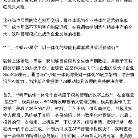
临流失风险。
这些岗位层面的痛点相互交织，最终体现为企业整体的运营效率低
下、成本居高不下和客户响应迟缓。在强调敏捷制造与精益生产的今
天，这种管理模式已成为企业发展的桎梏。
**二、金蝶云·星空：以一体化与智能化重塑模具管理价值链**
破解上述困境，需要一套能够贯通模具全生命周期数据、并赋予其智
能分析能力的系统平台。金蝶云·星空作为面向中型企业的成长型企业
SaaS管理云，通过研产供销一体化与业财一体化的底层架构，结合前
沿的AI能力，为注塑企业提供了AI驱动模具管理的完整解决方案。
首先，**研产供销一体化平台构建了模具管理的数字主线**。在金蝶云
·星空中，模具从设计BOM阶段即被纳入管理范畴。模具档案作为主
数据，关联了对应的产品、材料、工艺图纸、供应商信息。当模具实
物入库后，系统赋予其唯一身份编码，并与数字化档案绑定。此后，
模具的每一次领用、上机生产、下机保养、维修申请、费用记录，都
在统一的平台上完成。计划员可以在APS智能排程模块中，实时查看
每一套模具的精确状态与预计可用时间，从而制定出更可靠、更高效