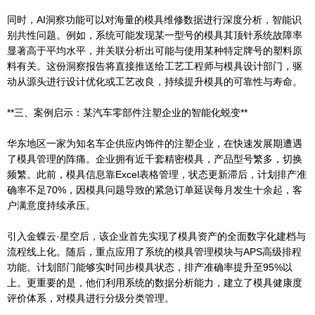
同时，AI洞察功能可以对海量的模具维修数据进行深度分析，智能识
别共性问题。例如，系统可能发现某一型号的模具其顶针系统故障率
显著高于平均水平，并关联分析出可能与使用某种特定牌号的塑料原
料有关。这份洞察报告将直接推送给工艺工程师与模具设计部门，驱
动从源头进行设计优化或工艺改良，持续提升模具的可靠性与寿命。
**三、案例启示：某汽车零部件注塑企业的智能化蜕变**
华东地区一家为知名车企供应内饰件的注塑企业，在快速发展期遭遇
了模具管理的阵痛。企业拥有近千套精密模具，产品型号繁多，切换
频繁。此前，模具信息靠Excel表格管理，状态更新滞后，计划排产准
确率不足70%，因模具问题导致的紧急订单延误每月发生十余起，客
户满意度持续承压。
引入金蝶云·星空后，该企业首先实现了模具资产的全面数字化建档与
流程线上化。随后，重点应用了系统的模具管理模块与APS高级排程
功能。计划部门能够实时同步模具状态，排产准确率提升至95%以
上。更重要的是，他们利用系统的数据分析能力，建立了模具健康度
评价体系，对模具进行分级分类管理。