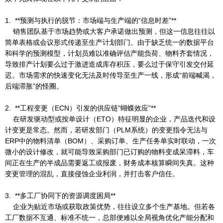
1. **预测与执行的脱节：市场端与生产端的“信息时差”**
销售团队基于市场趋势或大客户承诺做出预测，但这一信息往往以
简单表格或会议形式传递至生产计划部门。由于缺乏统一的数据平台
和科学的预测模型，计划员难以准确评估产能负荷、物料齐套情况，
导致排产计划要么过于激进造成库存积压，要么过于保守引发交付延
迟。市场需求的快速变化无法及时传导至生产一线，形成“前端喊渴，
后端滞胀”的怪圈。
2. **工程变更（ECN）引发的供应链“蝴蝶效应”**
在研发驱动型或按单设计（ETO）特征明显的企业，产品迭代和设
计变更是常态。然而，若研发部门（PLM系统）的变更指令无法与
ERP中的物料清单（BOM）、采购订单、生产任务单实时联动，一次
微小的设计修改，就可能导致采购部门已订购的物料变成呆滞料，车
间正在生产的半成品需要返工或报废，财务成本核算瞬间失真。这种
变更管理的混乱，直接侵蚀企业利润，并打击客户信任。
3. **多工厂协同下的资源调度困局**
企业为贴近市场或获取政策优势，往往设立多个生产基地。但若各
工厂数据不互通、标准不统一，总部便难以全局视角优化产能分配和