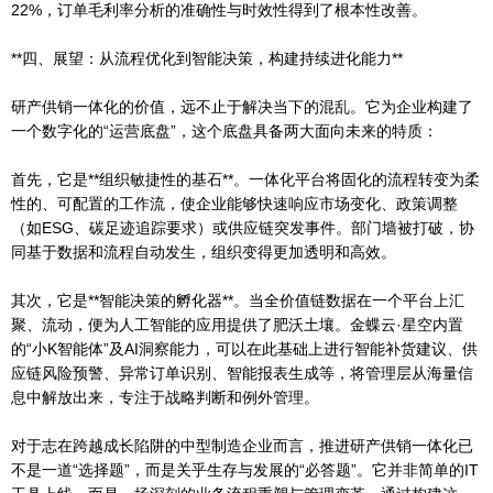
22%，订单毛利率分析的准确性与时效性得到了根本性改善。
**四、展望：从流程优化到智能决策，构建持续进化能力**
研产供销一体化的价值，远不止于解决当下的混乱。它为企业构建了
一个数字化的“运营底盘”，这个底盘具备两大面向未来的特质：
首先，它是**组织敏捷性的基石**。一体化平台将固化的流程转变为柔
性的、可配置的工作流，使企业能够快速响应市场变化、政策调整
（如ESG、碳足迹追踪要求）或供应链突发事件。部门墙被打破，协
同基于数据和流程自动发生，组织变得更加透明和高效。
其次，它是**智能决策的孵化器**。当全价值链数据在一个平台上汇
聚、流动，便为人工智能的应用提供了肥沃土壤。金蝶云·星空内置
的“小K智能体”及AI洞察能力，可以在此基础上进行智能补货建议、供
应链风险预警、异常订单识别、智能报表生成等，将管理层从海量信
息中解放出来，专注于战略判断和例外管理。
对于志在跨越成长陷阱的中型制造企业而言，推进研产供销一体化已
不是一道“选择题”，而是关乎生存与发展的“必答题”。它并非简单的IT