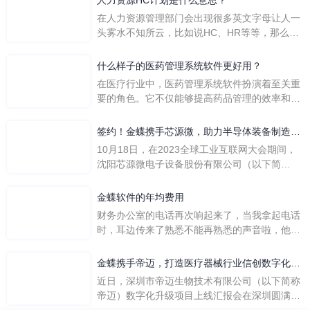
在人力资源管理部门会出现很多英文字母让人一
头雾水不知所云，比如说HC、HR等等，那么它
们是哪个英文单词的缩写呢？具体的含义又是什
么呢？
什么样子的医药管理系统软件更好用？
在医疗行业中，医药管理系统软件扮演着至关重
要的角色。它不仅能够提高药品管理的效率和准
确性，还能保障患者安全，同时符合法规要求。
一个好用的医药管理系统软件应具备以下特点。
签约！金蝶携手芯源微，助力半导体装备制造领
首先，系统的界面应直观易用，允许用户无障碍
先企业迈向世界
10月18日，在2023全球工业互联网大会期间，
地进行操作。 复杂的
沈阳芯源微电子设备股份有限公司（以下简
称“芯源微”）与金蝶软件（中国）有限公司（以
下简称“金蝶”）在辽宁沈阳签署战略合作协议。
金蝶软件的年均费用
此次合作，将基于金蝶云·星空，建设芯源微运
财务办公室的电话再次响起来了，当我拿起电话
营管控平台，从而实现公司产研一体化、业财一
时，耳边传来了熟悉不能再熟悉的声音啦，他就
体化，提升公司整体业务水平。
是金蝶服务人员的声音，以前只要是在使用金蝶
软件过程中遇到任何问题，我都可以获得金蝶服
金蝶携手帝迈，打造医疗器械行业信创数字化标
务人员的帮助，而这次电话铃声的响起，是因为
杆
近日，深圳市帝迈生物技术有限公司（以下简称
一年的使用时间已经到了。我们公司用的是金蝶
帝迈）数字化升级项目上线汇报会在深圳圆满召
KIS系列的标准版，一年的服务费是1000元/年。
开。帝迈携手金蝶软件（中国）有限公司（以下