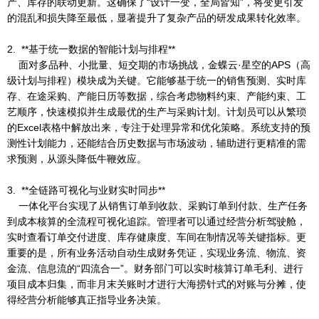
产、库存的联动更新。这确保了“设计一变，全局皆知”，将变更引发
的混乱和损失降至最低，显著提升了复杂产品的研发成果转化效率。
2. **基于统一数据的智能计划与排程**
面对多品种、小批量、短交期的市场挑战，金蝶云·星空的APS（高
级计划与排程）模块成为关键。它能够基于统一的销售预测、实时库
存、在途采购、产能日历等数据，综合考虑物料约束、产能约束、工
艺顺序，快速模拟并生成最优的生产与采购计划。计划员可以从繁琐
的Excel表格中解放出来，专注于处理异常和优化策略。系统支持的预
测性计划能力，还能结合历史数据与市场波动，辅助进行更精准的需
求预测，从源头降低牛鞭效应。
3. **全链路可视化与业财实时同步**
一体化平台实现了从销售订单到收款、采购订单到付款、生产任务
到成本核算的全流程可视化追踪。管理者可以通过经营分析驾驶舱，
实时查看订单交付进度、库存健康度、车间在制情况等关键指标。更
重要的是，所有业务活动自动生成财务凭证，实现业务流、物流、资
金流、信息流的“四流合一”。财务部门可以实时核算订单毛利、进行
项目成本归集，而非月末关账时才进行大海捞针式的对账与分摊，使
得经营分析能够真正指导业务决策。