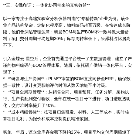
**三、实践印证：一体化协同带来的真实效益**
以一家专注于高端实验室分析仪器制造的“专精特新”企业为例。该企
业产品结构复杂，定制化程度高，物料编码超百万级。在快速成长阶
段，他们曾深陷管理泥潭：研发BOM与生产BOM不一致导致大量错
料；项目交付周期平均超期30%；库存周转率低下，呆滞料占比居高
不下。
引入金蝶云·星空后，企业首先通过平台统一了主数据管理，建立了严
谨的物料编码与BOM管理体系。随后，依托研产供销一体化平台，实
现了：
* **研发与生产协同**：PLM中审签的BOM直接同步至ERP，确保数
据一致性，设计变更影响评估时间从数天缩短至小时级。
* **项目全周期管理**：从销售合同、项目预算、任务分解、采购执
行、生产装配到交付验收，全部在统一项目号下进行，项目进度透明
化，交付准时率提升了40%。
* **成本精细管控**：按项目归集研发、材料、人工等成本，实时核
算项目毛利，为报价和成本控制提供精准依据。
实施一年后，该企业库存金额下降约25%，项目平均交付周期缩短了