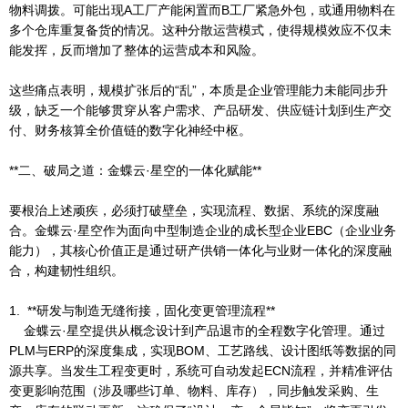
物料调拨。可能出现A工厂产能闲置而B工厂紧急外包，或通用物料在
多个仓库重复备货的情况。这种分散运营模式，使得规模效应不仅未
能发挥，反而增加了整体的运营成本和风险。
这些痛点表明，规模扩张后的“乱”，本质是企业管理能力未能同步升
级，缺乏一个能够贯穿从客户需求、产品研发、供应链计划到生产交
付、财务核算全价值链的数字化神经中枢。
**二、破局之道：金蝶云·星空的一体化赋能**
要根治上述顽疾，必须打破壁垒，实现流程、数据、系统的深度融
合。金蝶云·星空作为面向中型制造企业的成长型企业EBC（企业业务
能力），其核心价值正是通过研产供销一体化与业财一体化的深度融
合，构建韧性组织。
1. **研发与制造无缝衔接，固化变更管理流程**
金蝶云·星空提供从概念设计到产品退市的全程数字化管理。通过
PLM与ERP的深度集成，实现BOM、工艺路线、设计图纸等数据的同
源共享。当发生工程变更时，系统可自动发起ECN流程，并精准评估
变更影响范围（涉及哪些订单、物料、库存），同步触发采购、生