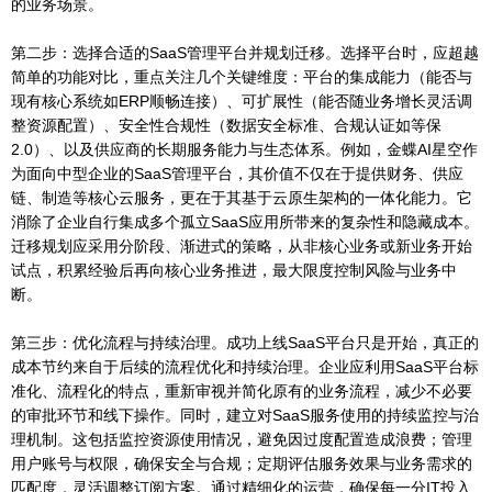
的业务场景。
第二步：选择合适的SaaS管理平台并规划迁移。选择平台时，应超越
简单的功能对比，重点关注几个关键维度：平台的集成能力（能否与
现有核心系统如ERP顺畅连接）、可扩展性（能否随业务增长灵活调
整资源配置）、安全性合规性（数据安全标准、合规认证如等保
2.0）、以及供应商的长期服务能力与生态体系。例如，金蝶AI星空作
为面向中型企业的SaaS管理平台，其价值不仅在于提供财务、供应
链、制造等核心云服务，更在于其基于云原生架构的一体化能力。它
消除了企业自行集成多个孤立SaaS应用所带来的复杂性和隐藏成本。
迁移规划应采用分阶段、渐进式的策略，从非核心业务或新业务开始
试点，积累经验后再向核心业务推进，最大限度控制风险与业务中
断。
第三步：优化流程与持续治理。成功上线SaaS平台只是开始，真正的
成本节约来自于后续的流程优化和持续治理。企业应利用SaaS平台标
准化、流程化的特点，重新审视并简化原有的业务流程，减少不必要
的审批环节和线下操作。同时，建立对SaaS服务使用的持续监控与治
理机制。这包括监控资源使用情况，避免因过度配置造成浪费；管理
用户账号与权限，确保安全与合规；定期评估服务效果与业务需求的
匹配度，灵活调整订阅方案。通过精细化的运营，确保每一分IT投入