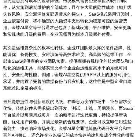
首先是总拥有成本的显著降低。传统模式需要企业承担从硬件到软
件，从实施到后期维护的全部成本，且存在大量的隐性成本（如升级
失败风险、安全漏洞修复延迟带来的损失）。SaaS模式采用订阅制，
企业按需付费，将不确定的大额资本支出转化为稳定可控的运营费
用。金蝶AI星空等平台通常已包含了基础设施、平台维护、安全更新
和常规功能升级的费用，企业无需再为版本升级额外付费。
其次是运维复杂性的根本性转移。企业IT团队最头疼的硬件故障、性
能调优、备份恢复、灾难演练等高技术难度、高风险的运维工作，全
部由SaaS提供商的专业团队负责。提供商拥有规模化的技术团队和自
动化的运维工具，能够实现比单个企业自运维更高水平的系统可用
性、安全性与性能。例如，金蝶AI星空提供99.5%以上的服务可用性
承诺，并内置了完善的数据备份与容灾机制，这往往是中型企业自建
系统难以企及的标准。
最后是敏捷性与创新速度的飞跃。在瞬息万变的市场中，业务需求变
化快。传统软件从需求提出到开发、测试、上线，周期漫长。而SaaS
平台通常以每两周或每月一次的频率进行迭代更新，持续提供新功
能、优化用户体验、并满足最新的合规要求。企业可以立即使用这些
新能力，快速响应市场变化。金蝶AI星空通过其低代码开发平台和丰
富的API接口，还允许企业以极低的成本快速构建和集成个性化的微应