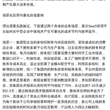
都产生最大业务价值。
场景化应用与量化价值案例
理论需要实践验证。下面通过两个具体的业务场景，展示SaaS管理平
台如何在中型企业中落地并产生可量化的成本节约与效率提升。
场景一：集团型企业的多组织财务与供应链协同。某快速成长的消费
品企业，旗下拥有多家子公司与生产基地，过去采用分散的财务和进
销存系统。每月结账时，财务部门需要花费大量时间手工合并报表，
数据口径不一，时效性差。供应链层面，各工厂物料需求不透明，导
致库存成本高企。该企业部署了金蝶AI星空平台，利用其多组织、多
账簿的云架构，统一了集团内的财务政策和核算体系。平台内置的供
应链协同功能，实现了销售预测、生产计划、采购执行的端到端可
视。效果是显著的：根据金蝶官方案例数据库显示，类似部署的企
业，其集团合并报表出具时间平均缩短了70%，从过去的7-10天减少
到2-3天；通过精准的需求预测和库存共享，整体库存周转率提升了
25%，直接减少了资金占用和仓储成本。在IT层面，企业彻底告别了
为每个新设子公司单独部署和维护一套系统的历史，新公司上线财务
供应链模块的时间从数月缩短至数周，IT运维人力得以大幅精简。