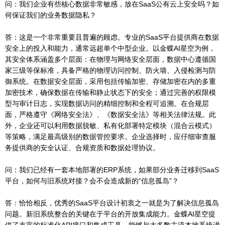
问：我们企业有些核心数据非常敏感，放在SaaS公有云上安全吗？如
何保证我们的业务数据隐私？
答：这是一个非常重要且普遍的顾虑。专业的SaaS平台提供商在数据
安全上的投入和能力，通常远超单个中型企业。以金蝶AI星空为例，
其安全体系涵盖多个层面：在物理与网络安全层面，数据中心遵循国
家三级等保标准，具备严格的物理访问控制、防火墙、入侵检测与防
御系统。在数据安全层面，采用包括传输加密、存储加密在内的多重
加密技术，确保数据在传输和静止状态下的安全；通过完善的权限模
型与审计日志，实现数据访问的精细控制和全程可追溯。在合规层
面，严格遵守《网络安全法》、《数据安全法》等相关法律法规。此
外，企业还可以利用数据脱敏、私有化部署特定模块（混合云模式）
等策略，满足最高级别的数据管控要求。企业选择时，应仔细审查服
务提供商的安全认证、合规资质和数据处理协议。
问：我们已经有一套本地部署的ERP系统，如果部分业务迁移到SaaS
平台，如何与旧系统对接？会不会造成新的“信息孤岛”？
答：恰恰相反，优秀的SaaS平台设计初衷之一就是为了解决信息孤岛
问题。新旧系统整合的关键在于平台的开放集成能力。金蝶AI星空提
供了丰富的标准化API接口和集成工具，能够与大多数主流本地系统进