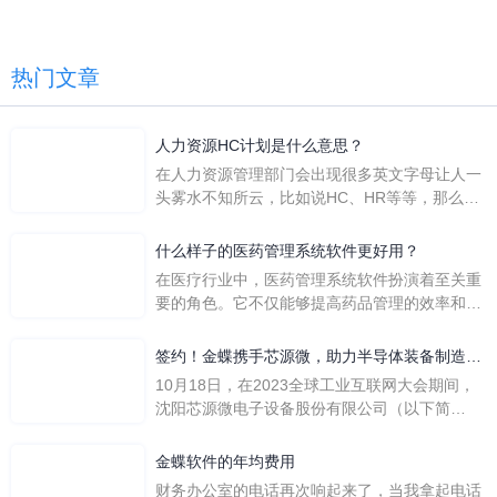
热门文章
人力资源HC计划是什么意思？
在人力资源管理部门会出现很多英文字母让人一
头雾水不知所云，比如说HC、HR等等，那么它
们是哪个英文单词的缩写呢？具体的含义又是什
么呢？
什么样子的医药管理系统软件更好用？
在医疗行业中，医药管理系统软件扮演着至关重
要的角色。它不仅能够提高药品管理的效率和准
确性，还能保障患者安全，同时符合法规要求。
一个好用的医药管理系统软件应具备以下特点。
签约！金蝶携手芯源微，助力半导体装备制造领
首先，系统的界面应直观易用，允许用户无障碍
先企业迈向世界
10月18日，在2023全球工业互联网大会期间，
地进行操作。 复杂的
沈阳芯源微电子设备股份有限公司（以下简
称“芯源微”）与金蝶软件（中国）有限公司（以
下简称“金蝶”）在辽宁沈阳签署战略合作协议。
金蝶软件的年均费用
此次合作，将基于金蝶云·星空，建设芯源微运
财务办公室的电话再次响起来了，当我拿起电话