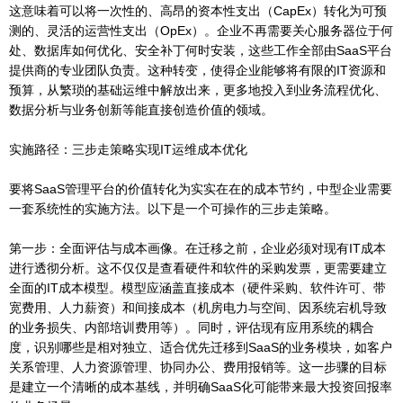
这意味着可以将一次性的、高昂的资本性支出（CapEx）转化为可预
测的、灵活的运营性支出（OpEx）。企业不再需要关心服务器位于何
处、数据库如何优化、安全补丁何时安装，这些工作全部由SaaS平台
提供商的专业团队负责。这种转变，使得企业能够将有限的IT资源和
预算，从繁琐的基础运维中解放出来，更多地投入到业务流程优化、
数据分析与业务创新等能直接创造价值的领域。
实施路径：三步走策略实现IT运维成本优化
要将SaaS管理平台的价值转化为实实在在的成本节约，中型企业需要
一套系统性的实施方法。以下是一个可操作的三步走策略。
第一步：全面评估与成本画像。在迁移之前，企业必须对现有IT成本
进行透彻分析。这不仅仅是查看硬件和软件的采购发票，更需要建立
全面的IT成本模型。模型应涵盖直接成本（硬件采购、软件许可、带
宽费用、人力薪资）和间接成本（机房电力与空间、因系统宕机导致
的业务损失、内部培训费用等）。同时，评估现有应用系统的耦合
度，识别哪些是相对独立、适合优先迁移到SaaS的业务模块，如客户
关系管理、人力资源管理、协同办公、费用报销等。这一步骤的目标
是建立一个清晰的成本基线，并明确SaaS化可能带来最大投资回报率