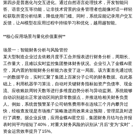
第四步是普惠化与交互进化。通过自然语言处理技术，开发智能问
答、语音交互等功能，让非技术背景的业务管理者也能像对话一样轻
松获取所需分析结果，降低使用门槛。同时，系统应能记录用户交互
反馈，让AI模型在应用过程中持续学习和优化，越用越智能。
**核心应用场景与量化价值案例**
场景一：智能财务分析与风险管控
某大型制造企业过去依赖月度手工合并报表进行财务分析，周期长、
工作量大，且难以实时监控集团整体财务状况。企业引入了金蝶AI星
空，其内置的智能财务分析能力改变了这一局面。该方案首先通过统
一的数据平台，实时汇聚了集团上百家分子公司的财务数据。在此基
础上，利用机器学习算法，自动对关键财务指标如资产负债率、现金
流、应收账款周转天数等进行多维度趋势分析与异动监测。系统能够
自动识别超出正常波动区间的异常数据点，并推送给相关财务负责
人。例如，系统曾预警某子公司销售费用率在连续三个月内攀升过
快，经核查发现是市场推广策略激进而效果未达预期，管理层及时进
行了调整。据企业反馈，应用金蝶AI星空后，集团财务月结与合并报
表时间平均缩短了40%，对重大财务风险的识别从“月后”变为“实时”，
资金运营效率提升了15%。