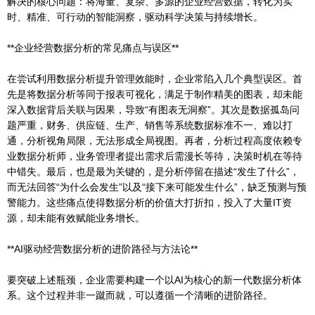
解决的核心问题：将海量、复杂、多源的企业经营数据，转化为实
时、精准、可行动的智能洞察，驱动科学决策与持续增长。
**企业经营数据分析的常见痛点与误区**
在尝试利用数据分析提升管理效能时，企业常陷入几个典型误区。首
先是将数据分析等同于报表可视化，满足于制作精美的图表，却未能
深入数据背后关联与因果，导致“有图表无洞察”。其次是数据孤岛问
题严重，财务、供应链、生产、销售等系统数据标准不一、难以打
通，分析视角局限，无法形成全局视图。再者，分析过程高度依赖专
业数据分析师，业务管理者提出需求后需漫长等待，决策时机在等待
中错失。最后，也是最为关键的，是分析停留在描述“发生了什么”，
而无法回答“为什么会发生”以及“接下来可能发生什么”，缺乏预测与预
警能力。这些痛点使得数据分析的价值大打折扣，投入了大量IT资
源，却未能有效赋能业务增长。
**AI驱动经营数据分析的进阶路径与方法论**
要突破上述瓶颈，企业需要构建一个以AI为核心的新一代数据分析体
系。这个过程并非一蹴而就，可以遵循一个清晰的进阶路径。