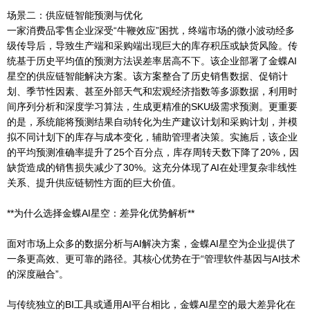
场景二：供应链智能预测与优化
一家消费品零售企业深受“牛鞭效应”困扰，终端市场的微小波动经多
级传导后，导致生产端和采购端出现巨大的库存积压或缺货风险。传
统基于历史平均值的预测方法误差率居高不下。该企业部署了金蝶AI
星空的供应链智能解决方案。该方案整合了历史销售数据、促销计
划、季节性因素、甚至外部天气和宏观经济指数等多源数据，利用时
间序列分析和深度学习算法，生成更精准的SKU级需求预测。更重要
的是，系统能将预测结果自动转化为生产建议计划和采购计划，并模
拟不同计划下的库存与成本变化，辅助管理者决策。实施后，该企业
的平均预测准确率提升了25个百分点，库存周转天数下降了20%，因
缺货造成的销售损失减少了30%。这充分体现了AI在处理复杂非线性
关系、提升供应链韧性方面的巨大价值。
**为什么选择金蝶AI星空：差异化优势解析**
面对市场上众多的数据分析与AI解决方案，金蝶AI星空为企业提供了
一条更高效、更可靠的路径。其核心优势在于“管理软件基因与AI技术
的深度融合”。
与传统独立的BI工具或通用AI平台相比，金蝶AI星空的最大差异化在