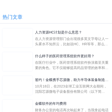
热门文章
人力资源HC计划是什么意思？
在人力资源管理部门会出现很多英文字母让人一
头雾水不知所云，比如说HC、HR等等，那么它
们是哪个英文单词的缩写呢？具体的含义又是什
么呢？
什么样子的医药管理系统软件更好用？
在医疗行业中，医药管理系统软件扮演着至关重
要的角色。它不仅能够提高药品管理的效率和准
确性，还能保障患者安全，同时符合法规要求。
一个好用的医药管理系统软件应具备以下特点。
签约！金蝶携手芯源微，助力半导体装备制造领
首先，系统的界面应直观易用，允许用户无障碍
先企业迈向世界
10月18日，在2023全球工业互联网大会期间，
地进行操作。 复杂的
沈阳芯源微电子设备股份有限公司（以下简
称“芯源微”）与金蝶软件（中国）有限公司（以
下简称“金蝶”）在辽宁沈阳签署战略合作协议。
金蝶软件的年均费用
此次合作，将基于金蝶云·星空，建设芯源微运
财务办公室的电话再次响起来了，当我拿起电话