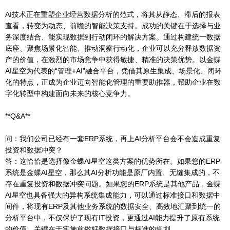
AI技术正在重塑企业经营数据分析的范式，将其从静态、滞后的报表
查看，转变为动态、前瞻的智能决策支持。成功的关键在于选择与业
务深度结合、能实现数据到行动闭环的解决方案。通过构建统一数据
底座、聚焦场景化智能、推动洞察行动化，企业可以充分释放数据资
产的价值，在激烈的市场竞争中获得敏捷、精准的决策优势。以金蝶
AI星空为代表的“管理+AI”融合平台，凭借其原生集成、场景化、闭环
化的特点，正成为企业迈向智能化管理的重要助推器，帮助企业在数
字化转型中构建面向未来的核心竞争力。
**Q&A**
问：我们公司已经有一套ERP系统，再上AI分析平台会不会造成重复
投资和数据冲突？
答：这恰恰是选择像金蝶AI星空这类方案的优势所在。如果您的ERP
系统是金蝶AI星空，那么其AI分析功能是原厂内置、无缝集成的，不
存在重复投资和数据冲突问题。如果您的ERP系统是其他产品，金蝶
AI星空也具备强大的异构系统集成能力，可以通过标准接口和数据中
间件，将现有ERP及其他业务系统的数据安全、高效地汇聚到统一的
分析平台中，不仅保护了现有IT投资，更通过AI能力提升了原有系统
的价值。关键在于实施前做好数据接口与标准的规划。