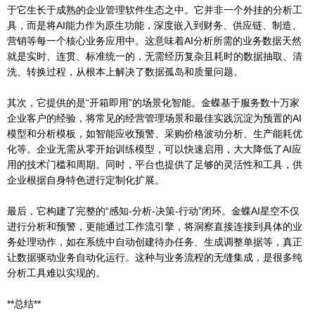
于它生长于成熟的企业管理软件生态之中。它并非一个外挂的分析工
具，而是将AI能力作为原生功能，深度嵌入到财务、供应链、制造、
营销等每一个核心业务应用中。这意味着AI分析所需的业务数据天然
就是实时、连贯、标准统一的，无需经历复杂且耗时的数据抽取、清
洗、转换过程，从根本上解决了数据孤岛和质量问题。
其次，它提供的是“开箱即用”的场景化智能。金蝶基于服务数十万家
企业客户的经验，将常见的经营管理场景和最佳实践沉淀为预置的AI
模型和分析模板，如智能应收预警、采购价格波动分析、生产能耗优
化等。企业无需从零开始训练模型，可以快速启用，大大降低了AI应
用的技术门槛和周期。同时，平台也提供了足够的灵活性和工具，供
企业根据自身特色进行定制化扩展。
最后，它构建了完整的“感知-分析-决策-行动”闭环。金蝶AI星空不仅
进行分析和预警，更能通过工作流引擎，将洞察直接连接到具体的业
务处理动作，如在系统中自动创建待办任务、生成调整单据等，真正
让数据驱动业务自动化运行。这种与业务流程的无缝集成，是很多纯
分析工具难以实现的。
**总结**