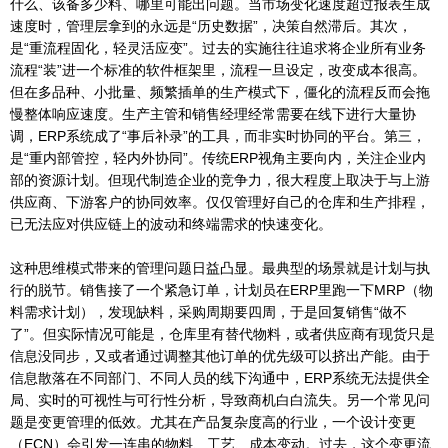
什么、该备多少料、哪里可能出问题。当市场变化速度超过报表生成
速度时，管理层拿到的永远是“历史数据”，决策自然滞后。其次，
是“重流程固化，轻灵活应变”。过去的实施往往追求将企业所有业务
流程“装”进一个标准的软件框架里，流程一旦设定，改变成本很高。
但在多品种、小批量、频繁插单的生产模式下，僵化的流程反而会拖
慢整体响应速度。生产主管和销售经理经常需要在线下进行大量协
调，ERP系统成了“事后补录”的工具，而非实时协同的平台。第三，
是“重内部管控，轻内外协同”。传统ERP视角主要向内，关注企业内
部的资源计划。但现代制造企业的竞争力，很大程度上取决于与上游
供应商、下游客户的协同效率。仅仅管理好自己的仓库和生产排程，
已无法应对供应链上的波动和终端需求的快速变化。
这种思维模式带来的管理问题日益凸显。最典型的场景就是计划与执
行的脱节。销售接了一个紧急订单，计划员在ERP里跑一下MRP（物
料需求计划），发现缺料，采购周期要四周，于是回复销售“做不
了”。但实际情况可能是，仓库里有替代物料，或者供应商有现货只是
信息没同步，又或者通过调整其他订单的优先级可以挤出产能。由于
信息散落在不同部门、不同人员的线下沟通中，ERP系统无法提供全
局、实时的可视性与可行性分析，导致商机白白流失。另一个常见问
题是变更管理的低效。尤其在产品复杂度高的行业，一个设计变更
（ECN）会引发一连串的物料、工艺、成本变动。过去，这个变更流