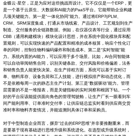
金蝶云·星空，正是为应对这些挑战而设计。它不仅仅是一个ERP，更
是一个基于云原生、大数据和AI能力的PaaS平台。它能帮助企业构建
几项关键能力。第一是“一体化协同”能力。通过将ERP与PLM、
CRM、SRM深度集成，打通从市场线索、产品设计、工艺规划到生产
制造、交付服务的全链路数据。例如，在仪器仪表等行业，通过应用
CBB（通用构建模块）模块化设计思想，并在系统中固化模块库和配
置规则，可以实现快速的产品配置和精准的成本核算，响应个性化订
单的同时，控制住物料编码爆炸和制造成本。第二是“实时智能”能
力。系统内置的AI能力，可以应用于多个场景。比如，AI合同智能体
可以自动审阅销售合同，识别关键条款、交付风险和价格偏差，法务
和销售负责人能更快决策。在生产排程方面，系统可以基于实时订
单、物料库存、设备负荷和工人技能，进行模拟排产和动态优化，而
不是依赖每周一次的静态主生产计划。第三是“数据驱动”能力。管理
层需要的不是一堆报表，而是关键指标的实时洞察和根因下钻。一个
好的平台应该能提供面向角色的管理驾驶舱，让生产厂长一眼看到车
间产能利用率、订单准时交付率；让供应链总监实时看到供应商交货
准时率和物料齐套情况，并能追溯到具体订单和采购员。
对于中型制造企业而言，摒弃“过去的ERP思维”并非要推翻重来，而
是要基于现有基础进行思维升级和系统进化。在选型或升级系统时，