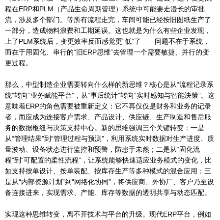
程在ERP和PLM（产品生命周期管理）系统中可能要走漫长的审批
流，涉及多个部门。等所有流程走完，车间可能已经按旧图纸生产了
一部分，造成物料浪费和工期延误。这也就是为什么有些企业发现，
上了PLM系统后，变更效率反而感觉更“低”了——问题不在于系统，
而在于用固化、串行的“旧ERP思维”去管理一个需要敏捷、并行的变
更过程。
那么，中型制造企业需要转向什么样的新思维？核心是从“流程记录系
统”转向“业务赋能平台”，从“事后统计”转向“实时感知与智能决策”。这
意味着ERP的角色需要被重新定义：它不再仅仅是财务和业务的记录
者，而应成为连接客户需求、产品设计、供应链、生产制造和售后服
务的数据枢纽与决策支持中心。新的思维强调三个关键转变：一是
从“管理结果”到“管理过程与预测”，利用系统实时数据对生产进度、质
量波动、设备状态进行监控和预警，防患于未然；二是从“固化流
程”到“可配置的柔性流程”，让系统能够快速适应业务模式的变化，比
如支持按单设计、按单装配、按库存生产等多种模式的混合应用；三
是从“内部资源计划”到“网络化协同”，将供应商、外协厂、客户乃至设
备连接进来，实现需求、产能、库存等数据的透明共享与动态匹配。
实现这种思维转变，离不开技术与平台的升级。现代ERP平台，例如