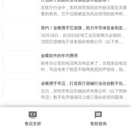
什么样子的医药管理系统软件更好用？
在医疗行业中，医药管理系统软件扮演着至关重
要的角色。它不仅能够提高药品管理的效率和准
确性，还能保障患者安全，同时符合法规要求。
一个好用的医药管理系统软件应具备以下特点。
签约！金蝶携手芯源微，助力半导体装备制造领
首先，系统的界面应直观易用，允许用户无障碍
先企业迈向世界
10月18日，在2023全球工业互联网大会期间，
地进行操作。 复杂的
沈阳芯源微电子设备股份有限公司（以下简
称“芯源微”）与金蝶软件（中国）有限公司（以
下简称“金蝶”）在辽宁沈阳签署战略合作协议。
金蝶软件的年均费用
此次合作，将基于金蝶云·星空，建设芯源微运
财务办公室的电话再次响起来了，当我拿起电话
营管控平台，从而实现公司产研一体化、业财一
时，耳边传来了熟悉不能再熟悉的声音啦，他就
体化，提升公司整体业务水平。
是金蝶服务人员的声音，以前只要是在使用金蝶
软件过程中遇到任何问题，我都可以获得金蝶服
金蝶携手帝迈，打造医疗器械行业信创数字化标
务人员的帮助，而这次电话铃声的响起，是因为
杆
近日，深圳市帝迈生物技术有限公司（以下简称
一年的使用时间已经到了。我们公司用的是金蝶
帝迈）数字化升级项目上线汇报会在深圳圆满召
KIS系列的标准版，一年的服务费是1000元/年。
开。帝迈携手金蝶软件（中国）有限公司（以下
刚看到这个1000元这个数字的时候，你是不是也
简称
法律声明
|
隐私政策
觉得有点高了，但是在一年的使用的过程中还有
©2026金蝶软件（中国）有限公司
粤ICP备05041751号
金蝶后台提供人工服务价值来说，我们还是很划
粤公网安备 44030502002324号
售后支持
售前咨询
算的。所以每年对金蝶软件的采购已经成为我们
-->
公司的固定支出，我们老板也是很机智的，他总