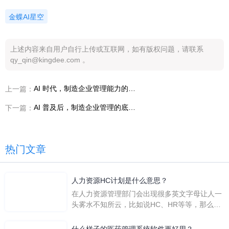
金蝶AI星空
上述内容来自用户自行上传或互联网，如有版权问题，请联系
qy_qin@kingdee.com 。
AI 时代，制造企业管理能力的差距如何被迅速放大
上一篇：
AI 普及后，制造企业管理的底层逻辑发生了什么变化
下一篇：
热门文章
人力资源HC计划是什么意思？
在人力资源管理部门会出现很多英文字母让人一
头雾水不知所云，比如说HC、HR等等，那么它
们是哪个英文单词的缩写呢？具体的含义又是什
么呢？