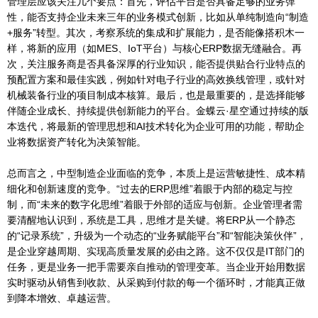
管理层应该关注几个要点：首先，评估平台是否具备足够的业务弹
性，能否支持企业未来三年的业务模式创新，比如从单纯制造向“制造
+服务”转型。其次，考察系统的集成和扩展能力，是否能像搭积木一
样，将新的应用（如MES、IoT平台）与核心ERP数据无缝融合。再
次，关注服务商是否具备深厚的行业知识，能否提供贴合行业特点的
预配置方案和最佳实践，例如针对电子行业的高效换线管理，或针对
机械装备行业的项目制成本核算。最后，也是最重要的，是选择能够
伴随企业成长、持续提供创新能力的平台。金蝶云·星空通过持续的版
本迭代，将最新的管理思想和AI技术转化为企业可用的功能，帮助企
业将数据资产转化为决策智能。
总而言之，中型制造企业面临的竞争，本质上是运营敏捷性、成本精
细化和创新速度的竞争。“过去的ERP思维”着眼于内部的稳定与控
制，而“未来的数字化思维”着眼于外部的适应与创新。企业管理者需
要清醒地认识到，系统是工具，思维才是关键。将ERP从一个静态
的“记录系统”，升级为一个动态的“业务赋能平台”和“智能决策伙伴”，
是企业穿越周期、实现高质量发展的必由之路。这不仅仅是IT部门的
任务，更是业务一把手需要亲自推动的管理变革。当企业开始用数据
实时驱动从销售到收款、从采购到付款的每一个循环时，才能真正做
到降本增效、卓越运营。