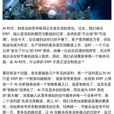
AI 时代，制造业的竞争格局正在发生深刻变化。过去，我们谈论
ERP，核心是流程的规范与数据的记录，追求的是“不出错”和“可追
溯”。但在今天，仅仅做到这些已经不够了。客户需求瞬息万变，供应
链波动成为常态，生产排程的复杂度呈指数级上升。这时，一个只会
记录“发生了什么”的 ERP 系统，就像一位反应迟缓的指挥官，无法带
领企业在快节奏的战场上取胜。因此，我们必须重新审视一个根本问
题：在 AI 时代，什么样的 ERP 才真正适合制造业？
要回答这个问题，首先要破除几个常见的误判。第一个误判是认为“AI
只是 ERP 的一个附加功能模块”。很多管理者觉得，在现有 ERP 上增
加一个 AI 分析报表或者一个智能客服入口，就是智能化了。这其实是
将“智能化”浅薄化了。AI 不应是外挂的装饰，而应成为 ERP 系统
的“新大脑”，深度融入从需求感知到交付服务的每一个业务环节。第
二个误判是“先有完美数据，再上 AI”。我们当然知道数据质量的重要
性，但如果坐等所有数据都清洗完美、结构统一，可能永远也等不到
那一天。更务实的路径是，让 AI 在解决具体业务痛点的过程中，反过