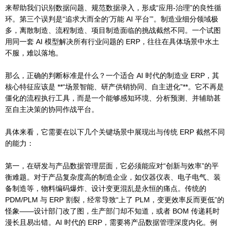
来帮助我们识别数据问题、规范数据录入，形成“应用-治理”的良性循
环。第三个误判是“追求大而全的‘万能 AI 平台’”。制造业细分领域极
多，离散制造、流程制造、项目制造面临的挑战截然不同。一个试图
用同一套 AI 模型解决所有行业问题的 ERP，往往在具体场景中水土
不服，难以落地。
那么，正确的判断标准是什么？一个适合 AI 时代的制造业 ERP，其
核心特征应该是 **“场景智能、研产供销协同、自主进化”**。它不再是
僵化的流程执行工具，而是一个能够感知环境、分析预测、并辅助甚
至自主决策的协同作战平台。
具体来看，它需要在以下几个关键场景中展现出与传统 ERP 截然不同
的能力：
第一，在研发与产品数据管理层面，它必须能应对“创新与效率”的平
衡难题。对于产品复杂度高的制造企业，如仪器仪表、电子电气、装
备制造等，物料编码爆炸、设计变更混乱是永恒的痛点。传统的
PDM/PLM 与 ERP 割裂，经常导致“上了 PLM，变更效率反而更低”的
怪象——设计部门改了图，生产部门却不知道，或者 BOM 传递耗时
漫长且易出错。AI 时代的 ERP，需要将产品数据管理深度内化。例