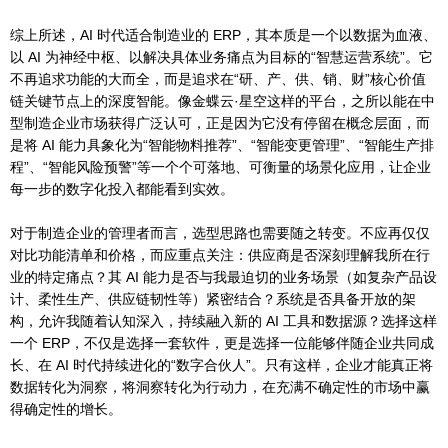
综上所述，AI 时代适合制造业的 ERP，其本质是一个以数据为血液、
以 AI 为神经中枢、以解决具体业务痛点为目标的“智慧运营系统”。它
不再追求功能的大而全，而是追求在“研、产、供、销、财”核心价值
链关键节点上的深度智能。像金蝶云·星空这样的平台，之所以能在中
型制造企业市场获得广泛认可，正是因为它没有停留在概念层面，而
是将 AI 能力具象化为“智能物料推荐”、“智能变更管理”、“智能生产排
程”、“智能风险预警”等一个个可落地、可衡量的场景化应用，让企业
每一步的数字化投入都能看到实效。
对于制造企业的管理者而言，选型思路也需要随之转变。不应再仅仅
对比功能清单和价格，而应重点关注：供应商是否深刻理解我所在行
业的特定痛点？其 AI 能力是否与我最迫切的业务场景（如复杂产品设
计、柔性生产、供应链韧性等）紧密结合？系统是否具备开放的架
构，允许我随着认知深入，持续融入新的 AI 工具和数据源？选择这样
一个 ERP，不仅是选择一套软件，更是选择一位能够伴随企业共同成
长、在 AI 时代持续进化的“数字合伙人”。只有这样，企业才能真正将
数据转化为洞察，将洞察转化为行动力，在充满不确定性的市场中赢
得确定性的增长。