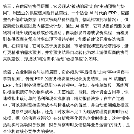
第三，在供应链协同层面，它必须从“被动响应”走向“主动预警与协
同”。制造业的供应链风险日益突出。一个适合 AI 时代的 ERP，应能
整合外部市场数据（如大宗商品价格趋势、物流枢纽拥堵情况）、供
应商绩效数据以及内部需求计划。通过 AI 模型，它可以提前预测关键
物料可能出现的短缺或价格波动，自动触发寻源或议价流程；当检测
到某供应商交货准时率出现下滑趋势时，能提前建议开发备选供应
商。在销售端，它可以基于历史数据、市场情报和宏观经济指标，进
行更精准的需求预测，并将预测结果自动转化为对上游供应商的协同
采购建议，形成以“精准需求”拉动“敏捷供应”的闭环。
第四，在业财融合与决策层面，它必须从“事后报表”走向“事中洞察与
事前预测”。传统 ERP 的财务模块擅长记录历史结果。而 AI 赋能的
ERP，能让财务深度渗透到业务过程中。例如，在接单阶段，系统可
以根据拟接订单的物料成本、工艺难度、能耗、预计资金占用等，快
速模拟出该订单的毛利和现金流影响，辅助报价决策；在生产过程
中，可以实时监控实际成本与标准成本的偏差，并自动追溯偏差根源
——是原料损耗超标，还是工时效率不足？为现场管理提供即时行动
依据。据《哈佛商业评论》在分析数字化领先企业时指出，这种“业务
活动实时驱动财务数据，财务洞察即时反馈指导业务运营”的能力，是
企业构建核心竞争力的关键。