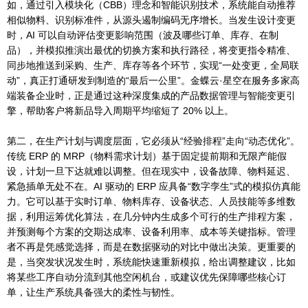
如，通过引入模块化（CBB）理念和智能识别技术，系统能自动推荐
相似物料、识别标准件，从源头遏制编码无序增长。当发生设计变更
时，AI 可以自动评估变更影响范围（波及哪些订单、库存、在制
品），并模拟推演出最优的切换方案和执行路径，将变更指令精准、
同步地推送到采购、生产、库存等各个环节，实现“一处变更，全局联
动”，真正打通研发到制造的“最后一公里”。金蝶云·星空在服务多家高
端装备企业时，正是通过这种深度集成的产品数据管理与智能变更引
擎，帮助客户将新品导入周期平均缩短了 20% 以上。
第二，在生产计划与调度层面，它必须从“经验排程”走向“动态优化”。
传统 ERP 的 MRP（物料需求计划）基于固定提前期和无限产能假
设，计划一旦下达就难以调整。但在现实中，设备故障、物料延迟、
紧急插单无处不在。AI 驱动的 ERP 应具备“数字孪生”式的模拟仿真能
力。它可以基于实时订单、物料库存、设备状态、人员技能等多维数
据，利用运筹优化算法，在几分钟内生成多个可行的生产排程方案，
并预测每个方案的交期达成率、设备利用率、成本等关键指标。管理
者不再是凭感觉选择，而是在数据驱动的对比中做出决策。更重要的
是，当突发状况发生时，系统能快速重新模拟，给出调整建议，比如
将某些工序自动分流到其他空闲机台，或建议优先保障哪些核心订
单，让生产系统具备强大的柔性与韧性。