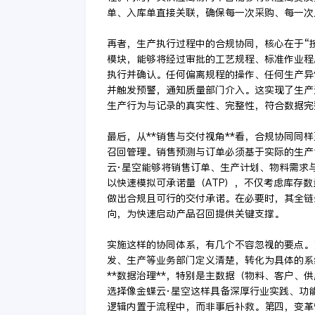
单、入库单直接关联，确保每一次采购、每一次
再者，生产执行过程中的合规协同，核心在于“按
模块，能够将经过审批的工艺规程、标准作业程
执行并确认。任何偏离规程的操作、任何生产异
并触发预警，通知质量部门介入。这实现了生产
生产行为与记录的真实性、完整性，符合数据完整
最后，从**销售与交付视角**看，合规协同同
召回管理。销售预测与订单必须基于实际的生产
云·星空能够将销售订单、生产计划、物料需求
以快速模拟可承诺量（ATP），不仅考虑库存
做出合规且可行的交付承诺。在必要时，其全链
向，为快速启动产品召回提供关键支撑。
实施这样的协同体系，有几个不容忽视的要点。
发、生产等业务部门定义清楚，转化为具体的系
**数据治理**，特别是主数据（物料、客户、
选择像金蝶云·星空这样具备深厚行业实践、功能
逻辑内置于流程中，而非事后补救。第四，变革