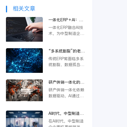
相关文章
一体化ERP＋AI：中
型制造企业突破内卷
一体化ERP融合AI技
的新路径
术，为中型制造企业
提供突破内卷的新路
径。通过智能优化生
“多系统割裂”的老问
产流程、精准预测需
题，AI驱动的一体化
求与自动化决策，企
传统ERP常面临多系
ERP 如何彻底解决？
业能显著降本增效，
统割裂、数据孤岛等
快速响应市场变化，
挑战。金蝶云星空旗
从而在激烈竞争中构
舰版通过AI驱动的一
建差异化优势，实现
研产供销一体化的核
体化平台，深度融合
可持续增长。
心在于数据，AI如何
PLM、供应链等模
研产供销一体化依赖
重建数据底座？
块，实现数据实时同
数据驱动，AI通过重
步与流程自动协同。
构数据底座，打通
它不仅能统一管理物
PLM、ERP等系统壁
料编码、提升变更效
AI时代，中型制造企
垒，实现物料编码优
率，还支持行业定制
业不做一体化将失去
化、模块化设计及变
在AI时代，中型制造
与模块化应用，从根
未来竞争力
更效率提升，从而支
企业面临严峻挑战。