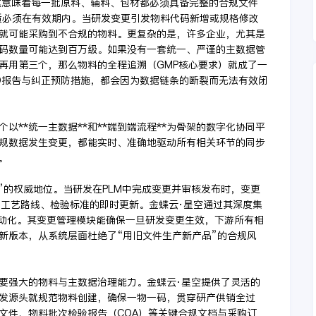
。这意味着每一批原料、辅料、包材都必须具备完整的合规文件
资质必须在有效期内。当研发变更引发物料代码新增或规格修改
就可能采购到不合规的物料。更复杂的是，许多企业，尤其是
码数量可能达到百万级。如果没有一套统一、严谨的主数据管
再用第三个，那么物料的全程追溯（GMP核心要求）就成了一
D报告与纠正预防措施，都会因为数据链条的断裂而无法有效闭
以**统一主数据**和**端到端流程**为骨架的数字化协同平
规数据发生变更，都能实时、准确地驱动所有相关环节的同步
。
”的权威地位。当研发在PLM中完成变更并审核发布时，变更
、工艺路线、检验标准的即时更新。金蝶云·星空通过其深度集
自动化。其变更管理模块能确保一旦研发变更生效，下游所有相
新版本，从系统层面杜绝了“用旧文件生产新产品”的合规风
要强大的物料与主数据治理能力。金蝶云·星空提供了灵活的
发源头就规范物料创建，确保一物一码，贯穿研产供销全过
文件、物料批次检验报告（COA）等关键合规文档与采购订