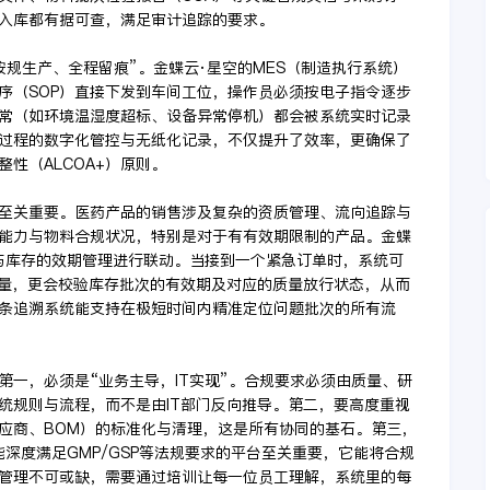
入库都有据可查，满足审计追踪的要求。
规生产、全程留痕”。金蝶云·星空的MES（制造执行系统）
序（SOP）直接下发到车间工位，操作员必须按电子指令逐步
常（如环境温湿度超标、设备异常停机）都会被系统实时记录
过程的数字化管控与无纸化记录，不仅提升了效率，更确保了
性（ALCOA+）原则。
样至关重要。医药产品的销售涉及复杂的资质管理、流向追踪与
能力与物料合规状况，特别是对于有有效期限制的产品。金蝶
与库存的效期管理进行联动。当接到一个紧急订单时，系统可
数量，更会校验库存批次的有效期及对应的质量放行状态，从而
条追溯系统能支持在极短时间内精准定位问题批次的所有流
第一，必须是“业务主导，IT实现”。合规要求必须由质量、研
统规则与流程，而不是由IT部门反向推导。第二，要高度重视
供应商、BOM）的标准化与清理，这是所有协同的基石。第三，
深度满足GMP/GSP等法规要求的平台至关重要，它能将合规
管理不可或缺，需要通过培训让每一位员工理解，系统里的每