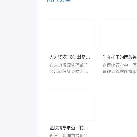
人力资源HC计划是什
什么样子的医药管
么意思？
系统软件更好用？
在人力资源管理部门
在医疗行业中，医
会出现很多英文字母
管理系统软件扮演
让人一头雾水不知所
至关重要的角色。
云，比如说HC、HR
不仅能够提高药品
等等，那么它们是哪
理的效率和准确性
个英文单词的缩写
还能保障患者安全
呢？具体的含义又是
同时符合法规要求
什么呢？
一个好用的医药管
系统软件应具备以
特点。 首先，系统的
金蝶携手帝迈，打造
界面应直观易用，
医疗器械行业信创数
近日，深圳市帝迈生
许用户无障碍地进