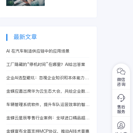
智能体提升合同处理
精准识别亏损订单和
效率，从而有效控制
低毛利产品。它整合
成本、提升核算精度
生产、采购及销售信
与运营效益。
息，快速定位问题根
源，助力企业优化定
价策略与资源配置，
最新文章
从而提升整体盈利水
平。
AI 在汽车制造供应链中的应用场景
工厂隐藏的“停机时间”在哪里？AI给出答案
企业AI选型避坑：忽视企业知识和本体能力会
微信
带来哪些落地风险
咨询
金蝶应邀出席华为云生态大会，共绘企业数智
未来
车辆管理系统软件，提升车队运营效率的智能
售后
解决方案
服务
金蝶云星辰零售行业案例：全球进口精品超市
的数字化转型之路
金蝶宣布全面支持MCP协议，推动AI技术普惠