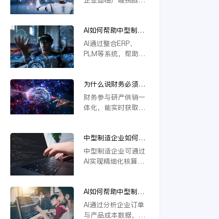
本上解决系统分散问
撑定制化生产与供应
若不能实现研发、生
题，推动企业高效运
链协同，推动企业数
产、供应链等环节的
营与智能决策。
字化转型。
AI如何帮助中型制造
一体化协同，将难以
企业做到“业财一
应对定制化需求与物
AI通过整合ERP、
体”？
料管理复杂度，导致
PLM等系统，帮助中
效率低下、成本攀
型制造企业实现业财
升。一体化是提升响
数据实时互通。它能
应速度、优化资源配
为什么说财务必须参
自动处理订单、物料
置的关键，缺乏这一
与研产供销一体化？
与成本信息，提升生
财务参与研产供销一
核心能力的企业将在
产与财务协同效率，
体化，能实时获取各
未来竞争中失去优
支持模块化设计与智
环节数据，精准核算
势。
能变更管理，从而优
成本与效益。通过业
化资源配置，加强风
中型制造企业如何用
财融合，财务可提前
险控制，推动精细化
AI实现精细化核算？
预警风险、优化资源
中型制造企业可通过
运营。
配置，支持科学决
AI实现精细化核算，
策。这不仅提升运营
例如利用金蝶云星空
效率，更强化了企业
旗舰版等工具，结合
价值链协同，确保战
AI如何帮助中型制造
模块化设计（如
略目标有效落地。
企业识别亏损订单和
CBB）优化物料编码
AI通过分析企业订单
低毛利产品？
管理，并借助AI合同
与产品成本数据，能