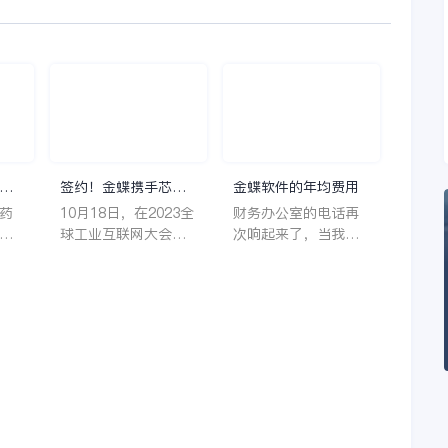
理
签约！金蝶携手芯源
金蝶软件的年均费用
微，助力半导体装备
药
10月18日，在2023全
财务办公室的电话再
制造领先企业迈向世
着
球工业互联网大会期
次响起来了，当我拿
界
它
间，沈阳芯源微电子
起电话时，耳边传来
管
设备股份有限公司
了熟悉不能再熟悉的
，
（以下简称“芯源
声音啦，他就是金蝶
，
微”）与金蝶软件（中
服务人员的声音，以
。
国）有限公司（以下
前只要是在使用金蝶
理
简称“金蝶”）在辽宁
软件过程中遇到任何
下
沈阳签署战略合作协
问题，我都可以获得
议。此次合作，将基
金蝶服务人员的帮
允
于金蝶云·星空，建设
助，而这次电话铃声
行
芯源微运营管控平
的响起，是因为一年