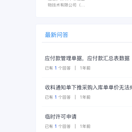
字化标杆
物技术有限公司（以
操作。 复杂的
下简称帝迈）数字化
升级项目上线汇报会
在深圳圆满召开。帝
迈携手金蝶软件（中
最新问答
国）有限公司（以下
简称
应付款管理单据，应付款汇总表数据
已有
1
个回答 | 1年前
收料通知单下推采购入库单单价无法
已有
1
个回答 | 1年前
临时许可申请
已有
1
个回答 | 1年前