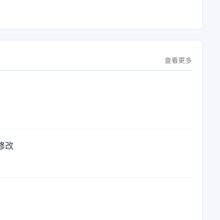
台，从而实现公司产
的使用时间已经到
研一体化、业财一体
了。我们公司用的是
化，提升公司整体业
金蝶KIS系列的标准
务水平。
版，一年的服务费是
1000元/年。刚看到
这个1000元这个数字
查看更多
的时候，你是不是也
觉得有点高了，但是
在一年的使用的过程
中还有金蝶后台提供
人工服务价值来说，
我们还是很划算的。
所以每年对金蝶软件
的采购已经成为我们
修改
公司的固定支出，我
们老板也是很机智
的，他总是说，跟人
力工作时间工作效率
比较，这1000元花费
太值啦！那么接下来
我们一起看看金蝶财