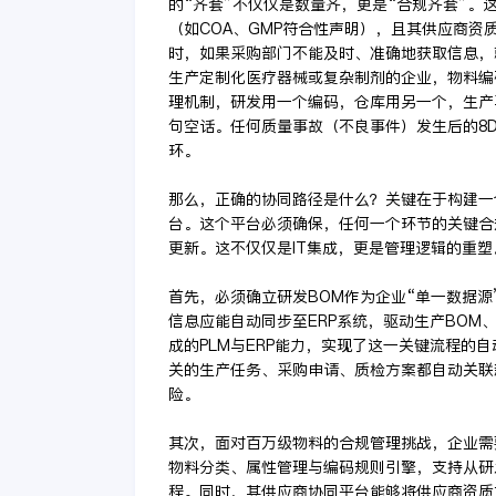
的“齐套”不仅仅是数量齐，更是“合规齐套”
（如COA、GMP符合性声明），且其供应商
时，如果采购部门不能及时、准确地获取信息，
生产定制化医疗器械或复杂制剂的企业，物料编
理机制，研发用一个编码，仓库用另一个，生产
句空话。任何质量事故（不良事件）发生后的8
环。
那么，正确的协同路径是什么？关键在于构建一个
台。这个平台必须确保，任何一个环节的关键合
更新。这不仅仅是IT集成，更是管理逻辑的重塑
首先，必须确立研发BOM作为企业“单一数据源
信息应能自动同步至ERP系统，驱动生产BOM
成的PLM与ERP能力，实现了这一关键流程的
关的生产任务、采购申请、质检方案都自动关联
险。
其次，面对百万级物料的合规管理挑战，企业需
物料分类、属性管理与编码规则引擎，支持从研
程。同时，其供应商协同平台能够将供应商资质