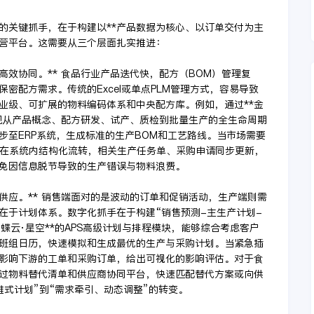
的关键抓手，在于构建以**产品数据为核心、以订单交付为主
运营平台。这需要从三个层面扎实推进：
高效协同。** 食品行业产品迭代快，配方（BOM）管理复
密配方需求。传统的Excel或单点PLM管理方式，容易导致
业级、可扩展的物料编码体系和中央配方库。例如，通过**金
以实现从产品概念、配方研发、试产、质检到批量生产的全生命周期
步至ERP系统，生成标准的生产BOM和工艺路线。当市场需要
）在系统内结构化流转，相关生产任务单、采购申请同步更新，
免因信息脱节导致的生产错误与物料浪费。
供应。** 销售端面对的是波动的订单和促销活动，生产端则需
在于计划体系。数字化抓手在于构建“销售预测-主生产计划-
蝶云·星空**的APS高级计划与排程模块，能够综合考虑客户
班组日历，快速模拟和生成最优的生产与采购计划。当紧急插
影响下游的工单和采购订单，给出可视化的影响评估。对于食
过物料替代清单和供应商协同平台，快速匹配替代方案或向供
式计划”到“需求牵引、动态调整”的转变。