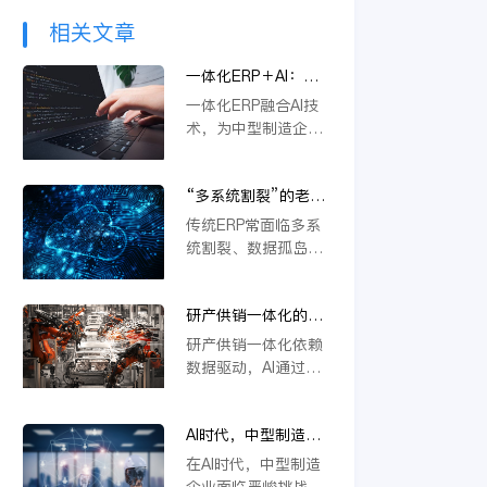
相关文章
一体化ERP＋AI：中
型制造企业突破内卷
一体化ERP融合AI技
的新路径
术，为中型制造企业
提供突破内卷的新路
径。通过智能优化生
“多系统割裂”的老问
产流程、精准预测需
题，AI驱动的一体化
求与自动化决策，企
传统ERP常面临多系
ERP 如何彻底解决？
业能显著降本增效，
统割裂、数据孤岛等
快速响应市场变化，
挑战。金蝶云星空旗
从而在激烈竞争中构
舰版通过AI驱动的一
建差异化优势，实现
研产供销一体化的核
体化平台，深度融合
可持续增长。
心在于数据，AI如何
PLM、供应链等模
研产供销一体化依赖
重建数据底座？
块，实现数据实时同
数据驱动，AI通过重
步与流程自动协同。
构数据底座，打通
它不仅能统一管理物
PLM、ERP等系统壁
料编码、提升变更效
AI时代，中型制造企
垒，实现物料编码优
率，还支持行业定制
业不做一体化将失去
化、模块化设计及变
在AI时代，中型制造
与模块化应用，从根
未来竞争力
更效率提升，从而支
企业面临严峻挑战。