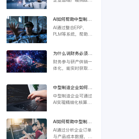
本上解决系统分散问
撑定制化生产与供应
若不能实现研发、生
题，推动企业高效运
链协同，推动企业数
产、供应链等环节的
营与智能决策。
字化转型。
AI如何帮助中型制造
一体化协同，将难以
企业做到“业财一
应对定制化需求与物
AI通过整合ERP、
体”？
料管理复杂度，导致
PLM等系统，帮助中
效率低下、成本攀
型制造企业实现业财
升。一体化是提升响
数据实时互通。它能
应速度、优化资源配
为什么说财务必须参
自动处理订单、物料
置的关键，缺乏这一
与研产供销一体化？
与成本信息，提升生
财务参与研产供销一
核心能力的企业将在
产与财务协同效率，
体化，能实时获取各
未来竞争中失去优
支持模块化设计与智
环节数据，精准核算
势。
能变更管理，从而优
成本与效益。通过业
化资源配置，加强风
中型制造企业如何用
财融合，财务可提前
险控制，推动精细化
AI实现精细化核算？
预警风险、优化资源
中型制造企业可通过
运营。
配置，支持科学决
AI实现精细化核算，
策。这不仅提升运营
例如利用金蝶云星空
效率，更强化了企业
旗舰版等工具，结合
价值链协同，确保战
AI如何帮助中型制造
模块化设计（如
略目标有效落地。
企业识别亏损订单和
CBB）优化物料编码
AI通过分析企业订单
低毛利产品？
管理，并借助AI合同
与产品成本数据，能