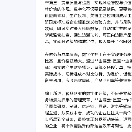
**第三，贯穿质量与追溯，实现风险管控与价值
牌价值的体现。数字化不仅要记录结果，更要管控
供应商来料、生产投料、关键工艺控制到成品出库
照国家标准或企业标准定义检验方案，并与采购
次码，即可实时录入检验数据，自动判定并触发
诉或监管抽查，通过追溯功能，可正向追踪产品
息，实现分钟级的精准定位，极大提升了召回效
在财务与成本层面，数字化抓手在于实现业务驱
比高，且价格波动大。通过**金蝶云·星空**
耗）都实时产生财务凭证。系统支持按订单、按
实际成本，与标准成本对比分析，为定价、促销
资金占用、应收账款周转、产品毛利率等关键指
综上所述，食品企业的数字化升级，不应是零敲
务场景为抓手的管理变革。**金蝶云·星空**
了覆盖研发、制造、供应链、营销、财务等领域
程互通。从实践中看，成功的企业往往从一两个
步拓展到全链条，最终实现数据驱动决策、运营
的企业，将不仅能提升内部运营效率与韧性，更