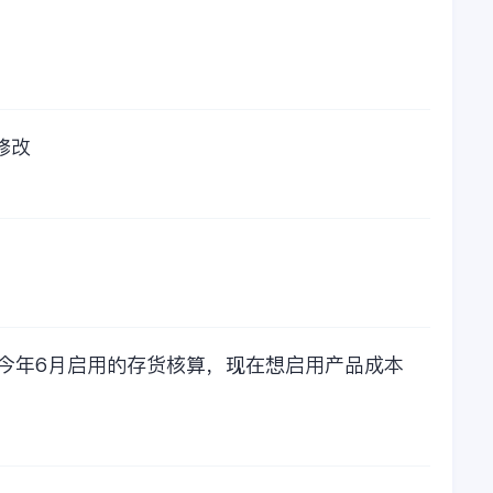
觉得有点高了，但是
在一年的使用的过程
中还有金蝶后台提供
人工服务价值来说，
我们还是很划算的。
所以每年对金蝶软件
的采购已经成为我们
修改
公司的固定支出，我
们老板也是很机智
的，他总是说，跟人
力工作时间工作效率
比较，这1000元花费
太值啦！那么接下来
我们一起看看金蝶财
务软件的每年收费情
况吧！
，今年6月启用的存货核算，现在想启用产品成本