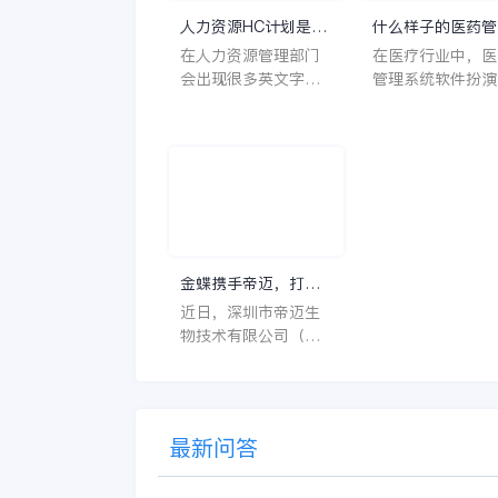
人力资源HC计划是什
什么样子的医药管
么意思？
系统软件更好用？
在人力资源管理部门
在医疗行业中，医
会出现很多英文字母
管理系统软件扮演
让人一头雾水不知所
至关重要的角色。
云，比如说HC、HR
不仅能够提高药品
等等，那么它们是哪
理的效率和准确性
个英文单词的缩写
还能保障患者安全
呢？具体的含义又是
同时符合法规要求
什么呢？
一个好用的医药管
系统软件应具备以
特点。 首先，系统的
金蝶携手帝迈，打造
界面应直观易用，
医疗器械行业信创数
近日，深圳市帝迈生
许用户无障碍地进
字化标杆
物技术有限公司（以
操作。 复杂的
下简称帝迈）数字化
升级项目上线汇报会
在深圳圆满召开。帝
迈携手金蝶软件（中
最新问答
国）有限公司（以下
简称