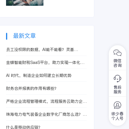
智能体提升合同处理
精准识别亏损订单和
效率，从而有效控制
低毛利产品。它整合
成本、提升核算精度
生产、采购及销售信
与运营效益。
息，快速定位问题根
源，助力企业优化定
价策略与资源配置，
最新文章
从而提升整体盈利水
平。
员工没权限的数据，AI能不能看？灵基
MCP/API连接机制怎么理解
微信
金蝶智能财税SaaS平台，助力实现一体化专
咨询
业服务战斗力
AI 时代，制造企业如何建立长期优势
售后
财务合并报表的作用有哪些？
服务
严格企业流程管理模式，流程服务云助力企业
进行数字化流程管理
徐少春
珠海电力电气装备企业数字化厂商怎么选？从
个人号
珠海宝丰堂半导体股份有限公司看BOM版
本、研产脱节和设计制造协同
什么是移动供应链？