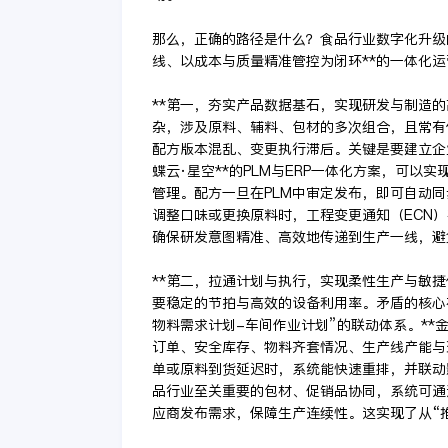
那么，正确的路径是什么？食品行业数字化升级
线、以成本与质量精准管控为闭环**的一体化
**第一，夯实产品数据基石，实现研发与制造的
杂，涉及原料、辅料、包材的多次组合，且常有保
配方版本混乱、变更执行滞后。关键是要建立企
蝶云·星空**的PLM与ERP一体化方案，可
管理。配方一旦在PLM中审定发布，即可自动同
调整口味或更换原料时，工程变更通知（ECN
确保研发意图精准、高效地传递到生产一线，避
**第二，拉通计划与执行，实现柔性生产与敏捷
要稳定的节拍与高效的设备利用率。矛盾的核心
物料需求计划-车间作业计划”的联动体系。**金
订单、安全库存、物料齐套情况、生产线产能与
单或原料到货延迟时，系统能快速重排，并联动
品行业至关重要的包材、促销品协同，系统可通
应商发布需求，保障生产连续性。这实现了从“推