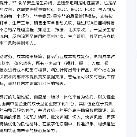
提升。** 食品安全是生命线，全链条追溯是刚性需求，也是品
过程。这需要将质量管控点（IQC、IPQC、FQC）嵌入到从
的每一个环节。**金蝶云·星空**的质量管理模块，支持按
订单、生产工单、销售出库单自动关联。通过PDA扫描物料批
不合格品处理流程（如返工、报废、让步接收）。一旦发生客
流向，反向追溯至使用的原料批次、生产班组、甚至供应商信
率与风险控制能力。
动财务、成本精细核算。食品行业成本构成复杂，原料成本占
业务财务一体化架构，所有业务动作（领料、报工、入库、损
批次进行成本归集与核算，精准计算出每个产品、每个批次的
决策和内部降本提供真实数据支撑。管理层可以实时看到库存
标，而非月末才能拿到滞后的报表。
碎打的功能堆砌，而应是一场以一体化平台为依托、以关键业
作为面向中型企业的成长型企业数字化平台，其价值正在于提供
的完整云服务套件，并通过统一的平台底座确保数据同源、流
最痛的场景（如配方协同、批次追溯）切入，快速见效，再逐
持续优化的良性循环。在数字化浪潮中，找准抓手、稳步推进
能构筑面向未来的核心竞争力。