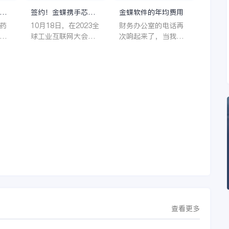
理
签约！金蝶携手芯源
金蝶软件的年均费用
微，助力半导体装备
药
10月18日，在2023全
财务办公室的电话再
制造领先企业迈向世
着
球工业互联网大会期
次响起来了，当我拿
界
它
间，沈阳芯源微电子
起电话时，耳边传来
管
设备股份有限公司
了熟悉不能再熟悉的
，
（以下简称“芯源
声音啦，他就是金蝶
，
微”）与金蝶软件（中
服务人员的声音，以
。
国）有限公司（以下
前只要是在使用金蝶
理
简称“金蝶”）在辽宁
软件过程中遇到任何
下
沈阳签署战略合作协
问题，我都可以获得
议。此次合作，将基
金蝶服务人员的帮
允
于金蝶云·星空，建设
助，而这次电话铃声
行
芯源微运营管控平
的响起，是因为一年
台，从而实现公司产
的使用时间已经到
研一体化、业财一体
了。我们公司用的是
化，提升公司整体业
金蝶KIS系列的标准
务水平。
版，一年的服务费是
1000元/年。刚看到
这个1000元这个数字
查看更多
的时候，你是不是也