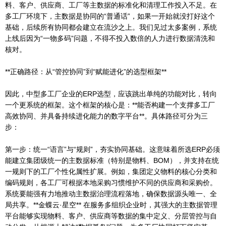
料、客户、供应商、工厂等主数据的标准化和清理工作投入不足。在
多工厂环境下，主数据是协同的“普通话”，如果一开始就没打好这个
基础，后续所有协同都会建立在流沙之上。我们见过太多案例，系统
上线后因为“一物多码”问题，不得不投入数倍的人力进行数据清洗和
核对。
**正确路径：从“管控协同”到“赋能进化”的选型框架**
因此，中型多工厂企业的ERP选型，应该跳出单纯的功能对比，转向
一个更系统的框架。这个框架的核心是：**能否构建一个支撑多工厂
高效协同、并具备持续进化能力的数字平台**。具体路径可分为三
步：
第一步：统一“语言”与“规则”，夯实协同基础。这意味着所选ERP必须
能建立集团级统一的主数据标准（特别是物料、BOM），并支持在统
一规则下的工厂个性化属性扩展。例如，集团定义物料的核心分类和
编码规则，各工厂可根据本地采购习惯维护不同的供应商和采购价。
系统要能强有力地推动主数据治理流程落地，确保数据源头唯一、全
局共享。**金蝶云·星空** 在服务多组织企业时，其强大的主数据管理
平台能够实现物料、客户、供应商等数据的集中定义、分层管控与自