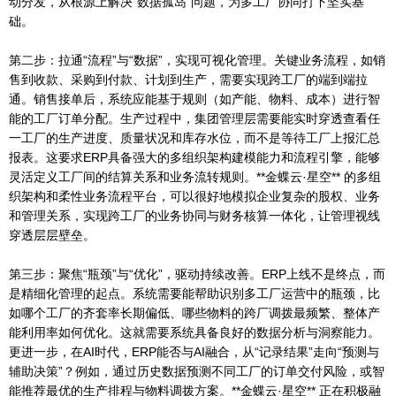
动分发，从根源上解决“数据孤岛”问题，为多工厂协同打下坚实基
础。
第二步：拉通“流程”与“数据”，实现可视化管理。关键业务流程，如销
售到收款、采购到付款、计划到生产，需要实现跨工厂的端到端拉
通。销售接单后，系统应能基于规则（如产能、物料、成本）进行智
能的工厂订单分配。生产过程中，集团管理层需要能实时穿透查看任
一工厂的生产进度、质量状况和库存水位，而不是等待工厂上报汇总
报表。这要求ERP具备强大的多组织架构建模能力和流程引擎，能够
灵活定义工厂间的结算关系和业务流转规则。**金蝶云·星空** 的多组
织架构和柔性业务流程平台，可以很好地模拟企业复杂的股权、业务
和管理关系，实现跨工厂的业务协同与财务核算一体化，让管理视线
穿透层层壁垒。
第三步：聚焦“瓶颈”与“优化”，驱动持续改善。ERP上线不是终点，而
是精细化管理的起点。系统需要能帮助识别多工厂运营中的瓶颈，比
如哪个工厂的齐套率长期偏低、哪些物料的跨厂调拨最频繁、整体产
能利用率如何优化。这就需要系统具备良好的数据分析与洞察能力。
更进一步，在AI时代，ERP能否与AI融合，从“记录结果”走向“预测与
辅助决策”？例如，通过历史数据预测不同工厂的订单交付风险，或智
能推荐最优的生产排程与物料调拨方案。**金蝶云·星空** 正在积极融