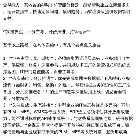
合AI能力，其内置的AI助手和智能分析云，能够帮助企业在海量多工
厂运营数据中，快速定位问题、预测趋势，为管理决策提供数据智能
支撑。
**实施要点：业务主导、分步推进、持续运营**
基于以上路径，在具体实施中，有几个要点至关重要：
1. **业务主导，统一规划**：必须由集团管理层牵头，业务部门（生
产、供应链、财务）深度参与，共同规划多工厂的运营模式和系统支
撑蓝图。IT部门是使能者，而非主导者。
2. **夯实基础，分步推进**：优先完成集团主数据标准化和核心业务
流程（如财务、销售、采购）的统一。然后根据业务紧迫性和工厂准
备度，分批次推进各工厂的生产制造等深度应用上线。切忌全面铺
开，分散精力。
3. **关注集成，生态连接**：中型企业的IT生态往往是多元的，可能
有PLM、MES、WMS等专业系统。ERP选型必须评估其开放集成能
力，能否通过标准的API或集成平台，与这些系统顺畅连接，确保数据
流不断链。**金蝶云·星空** 提供了开放的API接口和云集成平台，能
够便捷地与企业现有或未来的PLM、MES等系统对接，避免形成新