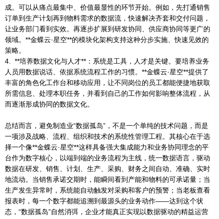
成。可以从痛点最集中、价值最显性的环节开始。例如，先打通销售
订单到生产计划再到物料需求的数据流，快速解决齐套和交付问题，
让业务部门看到实效。再逐步扩展到研发协同、供应商协同等更广的
领域。**金蝶云·星空**的模块化架构支持这种分步实施、快速见效的
策略。
4. **培养数据文化与人才**：系统是工具，人才是关键。要培养业务
人员用数据说话、依据系统流程工作的习惯。**金蝶云·星空**提供了
丰富的角色化工作台和移动应用，让不同岗位的员工都能便捷地获取
所需信息、处理本职任务，并看到自己的工作如何影响整体流程，从
而逐渐形成协同的数据文化。
总结而言，避免制造业“数据孤岛”，不是一个单纯的技术问题，而是
一项涉及战略、流程、组织和技术的系统性管理工程。其核心在于选
择一个像**金蝶云·星空**这样具备强大集成能力和业务协同理念的平
台作为数字核心，以端到端的业务流程为主线，统一数据语言，驱动
数据在研发、销售、计划、生产、采购、财务之间自动、准确、实时
地流动。当销售承诺交期时，能瞬间看到产能和物料的可承诺量；当
生产发生异常时，系统能自动触发对采购和客户的预警；当老板查看
报表时，每一个数字都能追溯到最源头的业务动作——达到这个状
态，“数据孤岛”自然消弭，企业才能真正实现以数据驱动的精益运营