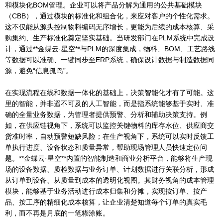
和模块化BOM管理。企业可以将产品分解为通用的公共基础模块
（CBB），通过模块的标准化和组合化，来应对客户的个性化需求。
这不仅能从源头控制物料编码无序增长，更能为后续的成本核算、采
购集约、生产标准化奠定坚实基础。当研发部门在PLM系统中完成设
计，通过**金蝶云·星空**与PLM的深度集成，物料、BOM、工艺路线
等数据可以准确、一键同步至ERP系统，确保设计数据与制造数据同
源，避免“信息孤岛”。
在实现流程在线和数据一体化的基础上，决策智能化才有了可能。这
里的智能，并非遥不可及的人工智能，而是指系统能够基于实时、准
确的全量业务数据，为管理者提供预警、分析和辅助决策支持。例
如，在供应链视角下，系统可以监控关键物料的库存水位、供应商交
货准时率，自动预警短缺风险；在生产视角下，系统可以实时反馈工
单执行进度、设备状态和质量异常，帮助现场管理人员快速定位问
题。**金蝶云·星空**内置的智能制造和商业分析平台，能够将生产现
场的设备数据、质检数据与业务订单、计划数据进行关联分析，形成
从订单到设备、从质量到成本的透明化视图。其财务视角的成本管理
模块，能够基于业务活动进行成本归集和分摊，实现按订单、按产
品、按工序的精细化成本核算，让企业清楚知道每个订单的真实毛
利，而不再是月底的一笔糊涂账。