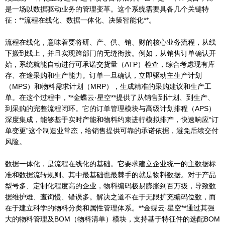
是一场以数据驱动业务的管理变革。这个系统需要具备几个关键特
征：**流程在线化、数据一体化、决策智能化**。
流程在线化，意味着要将研、产、供、销、财的核心业务流程，从线
下搬到线上，并且实现跨部门的无缝衔接。例如，从销售订单确认开
始，系统就能自动进行可承诺交货量（ATP）检查，综合考虑现有库
存、在途采购和生产能力。订单一旦确认，立即驱动主生产计划
（MPS）和物料需求计划（MRP），生成精准的采购建议和生产工
单。在这个过程中，**金蝶云·星空**提供了从销售到计划、到生产、
到采购的完整流程闭环。它的订单管理模块与高级计划排程（APS）
深度集成，能够基于实时产能和物料约束进行模拟排产，快速响应“订
单变更”这个制造业常态，给销售提供可靠的承诺依据，避免后续交付
风险。
数据一体化，是流程在线化的基础。它要求建立企业统一的主数据标
准和数据流转规则。其中最基础也最棘手的就是物料数据。对于产品
型号多、定制化程度高的企业，物料编码极易膨胀到百万级，导致数
据维护难、查询慢、错误多。解决之道不在于无限扩充编码位数，而
在于建立科学的物料分类和属性管理体系。**金蝶云·星空**通过其强
大的物料管理及BOM（物料清单）模块，支持基于特征件的选配BOM