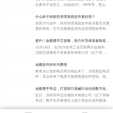
头雾水不知所云，比如说HC、HR等等，那么它
们是哪个英文单词的缩写呢？具体的含义又是什
么呢？
什么样子的医药管理系统软件更好用？
在医疗行业中，医药管理系统软件扮演着至关重
要的角色。它不仅能够提高药品管理的效率和准
确性，还能保障患者安全，同时符合法规要求。
一个好用的医药管理系统软件应具备以下特点。
签约！金蝶携手芯源微，助力半导体装备制造领
首先，系统的界面应直观易用，允许用户无障碍
先企业迈向世界
10月18日，在2023全球工业互联网大会期间，
地进行操作。 复杂的
沈阳芯源微电子设备股份有限公司（以下简
称“芯源微”）与金蝶软件（中国）有限公司（以
下简称“金蝶”）在辽宁沈阳签署战略合作协议。
金蝶软件的年均费用
此次合作，将基于金蝶云·星空，建设芯源微运
财务办公室的电话再次响起来了，当我拿起电话
营管控平台，从而实现公司产研一体化、业财一
时，耳边传来了熟悉不能再熟悉的声音啦，他就
体化，提升公司整体业务水平。
是金蝶服务人员的声音，以前只要是在使用金蝶
软件过程中遇到任何问题，我都可以获得金蝶服
金蝶携手帝迈，打造医疗器械行业信创数字化标
务人员的帮助，而这次电话铃声的响起，是因为
杆
近日，深圳市帝迈生物技术有限公司（以下简称
一年的使用时间已经到了。我们公司用的是金蝶
帝迈）数字化升级项目上线汇报会在深圳圆满召
KIS系列的标准版，一年的服务费是1000元/年。
开。帝迈携手金蝶软件（中国）有限公司（以下
刚看到这个1000元这个数字的时候，你是不是也
简称
法律声明
|
隐私政策