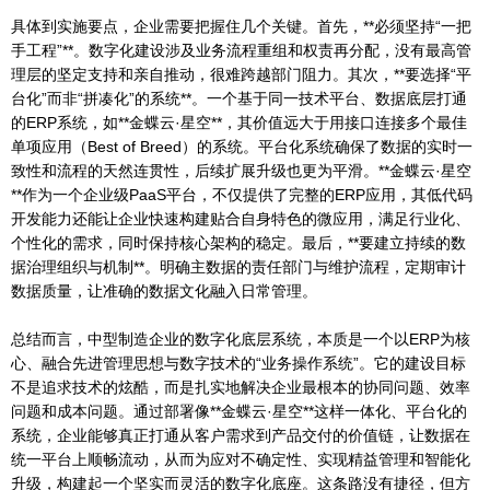
具体到实施要点，企业需要把握住几个关键。首先，**必须坚持“一把
手工程”**。数字化建设涉及业务流程重组和权责再分配，没有最高管
理层的坚定支持和亲自推动，很难跨越部门阻力。其次，**要选择“平
台化”而非“拼凑化”的系统**。一个基于同一技术平台、数据底层打通
的ERP系统，如**金蝶云·星空**，其价值远大于用接口连接多个最佳
单项应用（Best of Breed）的系统。平台化系统确保了数据的实时一
致性和流程的天然连贯性，后续扩展升级也更为平滑。**金蝶云·星空
**作为一个企业级PaaS平台，不仅提供了完整的ERP应用，其低代码
开发能力还能让企业快速构建贴合自身特色的微应用，满足行业化、
个性化的需求，同时保持核心架构的稳定。最后，**要建立持续的数
据治理组织与机制**。明确主数据的责任部门与维护流程，定期审计
数据质量，让准确的数据文化融入日常管理。
总结而言，中型制造企业的数字化底层系统，本质是一个以ERP为核
心、融合先进管理思想与数字技术的“业务操作系统”。它的建设目标
不是追求技术的炫酷，而是扎实地解决企业最根本的协同问题、效率
问题和成本问题。通过部署像**金蝶云·星空**这样一体化、平台化的
系统，企业能够真正打通从客户需求到产品交付的价值链，让数据在
统一平台上顺畅流动，从而为应对不确定性、实现精益管理和智能化
升级，构建起一个坚实而灵活的数字化底座。这条路没有捷径，但方