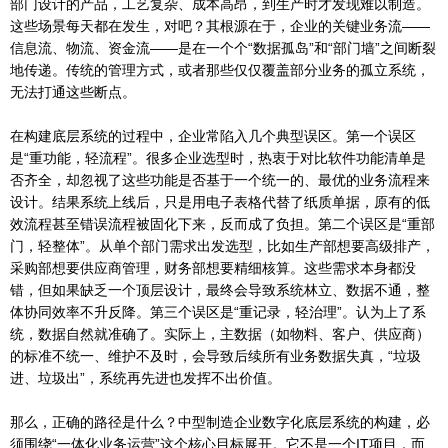
部门设计的产品，工艺复杂、成本高昂，到生产时才发现难以制造。
这些场景每天都在发生，对吧？其根源在于，企业的关键业务流——
信息流、物流、资金流——是在一个个“数据孤岛”和“部门墙”之间断裂
地传递。传统的管理方式，或者那些仅仅覆盖部分业务的孤立系统，
无法打通这些断点。
在构建底层系统的过程中，企业常陷入几个典型误区。第一个误区
是“重功能，轻流程”。很多企业选型时，热衷于对比软件功能清单是
否齐全，却忽视了这些功能是否基于一个统一的、最优的业务流程来
设计。结果系统上线后，只是用电子表格代替了纸质单据，原有的低
效流程甚至错误流程被固化下来，反而成了负担。第二个误区是“重部
门，轻整体”。从单个部门需求出发选型，比如生产部想要高级排产，
采购部想要供应商管理，财务部想要精细核算。这些需求本身都没
错，但如果缺乏一个顶层设计，最终会导致系统林立、数据不通，整
体协同效率不升反降。第三个误区是“重记录，轻治理”。认为上了系
统，数据自然就准确了。实际上，主数据（如物料、客户、供应商）
的标准不统一、维护不及时，会导致后续所有业务数据失真，“垃圾
进、垃圾出”，系统再先进也发挥不出价值。
那么，正确的路径是什么？中型制造企业数字化底层系统的构建，必
须围绕“一体化业务运营”这个核心目标展开。它不是一个IT项目，而