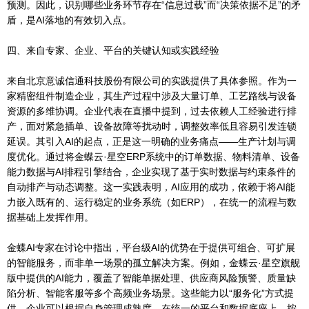
预测。因此，识别哪些业务环节存在“信息过载”而“决策依据不足”的矛
盾，是AI落地的有效切入点。
四、来自专家、企业、平台的关键认知或实践经验
来自北京意诚信通科技股份有限公司的实践提供了具体参照。作为一
家精密组件制造企业，其生产过程中涉及大量订单、工艺路线与设备
资源的多维协调。企业代表在直播中提到，过去依赖人工经验进行排
产，面对紧急插单、设备故障等扰动时，调整效率低且容易引发连锁
延误。其引入AI的起点，正是这一明确的业务痛点——生产计划与调
度优化。通过将金蝶云·星空ERP系统中的订单数据、物料清单、设备
能力数据与AI排程引擎结合，企业实现了基于实时数据与约束条件的
自动排产与动态调整。这一实践表明，AI应用的成功，依赖于将AI能
力嵌入既有的、运行稳定的业务系统（如ERP），在统一的流程与数
据基础上发挥作用。
金蝶AI专家在讨论中指出，平台级AI的优势在于提供可组合、可扩展
的智能服务，而非单一场景的孤立解决方案。例如，金蝶云·星空旗舰
版中提供的AI能力，覆盖了智能单据处理、供应商风险预警、质量缺
陷分析、智能客服等多个高频业务场景。这些能力以“服务化”方式提
供，企业可以根据自身管理成熟度，在统一的平台和数据底座上，按