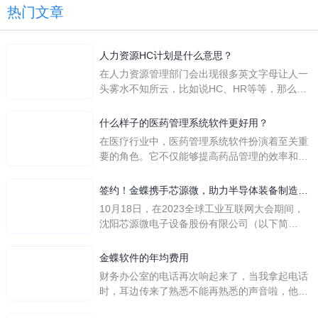
热门文章
人力资源HC计划是什么意思？
在人力资源管理部门会出现很多英文字母让人一
头雾水不知所云，比如说HC、HR等等，那么它
们是哪个英文单词的缩写呢？具体的含义又是什
么呢？
什么样子的医药管理系统软件更好用？
在医疗行业中，医药管理系统软件扮演着至关重
要的角色。它不仅能够提高药品管理的效率和准
确性，还能保障患者安全，同时符合法规要求。
一个好用的医药管理系统软件应具备以下特点。
签约！金蝶携手芯源微，助力半导体装备制造领
首先，系统的界面应直观易用，允许用户无障碍
先企业迈向世界
10月18日，在2023全球工业互联网大会期间，
地进行操作。 复杂的
沈阳芯源微电子设备股份有限公司（以下简
称“芯源微”）与金蝶软件（中国）有限公司（以
下简称“金蝶”）在辽宁沈阳签署战略合作协议。
金蝶软件的年均费用
此次合作，将基于金蝶云·星空，建设芯源微运
财务办公室的电话再次响起来了，当我拿起电话
营管控平台，从而实现公司产研一体化、业财一
时，耳边传来了熟悉不能再熟悉的声音啦，他就
体化，提升公司整体业务水平。
是金蝶服务人员的声音，以前只要是在使用金蝶