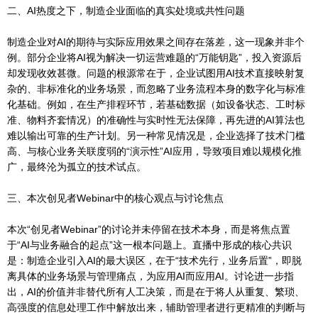
二、AI热度之下，制造企业面临的真实处境或共性问题
制造企业对AI的期待与实际应用效果之间存在落差，这一现象并非个
例。部分企业将AI视为解决一切运营难题的“万能钥匙”，投入资源后
却发现收效甚微。问题的根源常在于，企业试图用AI技术直接映射复
杂的、非标准化的业务场景，而忽略了业务流程本身的数字化与标准
化基础。例如，在生产排程环节，若基础数据（如设备状态、工时标
准、物料齐套情况）的准确性与实时性无法保障，再先进的AI算法也
难以输出可靠的生产计划。另一种常见情况是，企业选择了技术门槛
高、与核心业务关联度弱的“演示性”AI应用，导致项目难以规模化推
广，最终沦为孤立的技术试点。
三、本次创见者Webinar中的核心观点与讨论焦点
本次“创见者Webinar”的讨论并未停留在技术本身，而是将焦点置
于“AI与业务融合的起点”这一根本问题上。直播中形成的核心共识
是：制造企业引入AI的最大误区，在于“技术先行，业务后置”，即脱
离具体的业务场景与管理痛点，为应用AI而应用AI。讨论进一步指
出，AI的价值并非替代所有人工决策，而是在于将人从重复、繁琐、
高强度的信息处理工作中解放出来，辅助管理者进行更精准的判断与