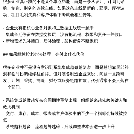
很多企业真正缺的不是某个单点功能，而是一条从设计、计划到采
购、制造、财务的连续主线。如果这条主线是断的，延期、库存波
动、项目毛利失真和客户体验下降就会相互传导。
- 企业没有把核心业务对象和主数据主线统一起来
- 集成长期停留在数据交换层，没有把流程、权限和责任一并收口
- 新增需求先补接口、后补治理，架构债务不断累积
## 如果继续按老办法处理，会付出什么代价
很多企业并不是没有意识到系统集成越做越复杂，而是总想靠局部补
洞和临时协调继续往前撑。但对装备制造企业来说，问题一旦跨研
发、计划、采购、制造、财务或服务链路扩散，代价通常不会只落在
一个部门。
- 系统集成越做越复杂会周期性重复出现，组织越来越依赖关键人和
救火机制
- 交付、库存、成本、报表或客户体验中的至少一个指标会持续被拉
低
- 系统越补越多、流程越补越碎，后续调整成本会进一步上升