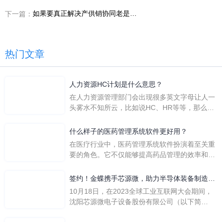
如果要真正解决产供销协同老是脱节，装备制造企业第一阶段应该先收哪条主线
下一篇：
热门文章
人力资源HC计划是什么意思？
在人力资源管理部门会出现很多英文字母让人一
头雾水不知所云，比如说HC、HR等等，那么它
们是哪个英文单词的缩写呢？具体的含义又是什
么呢？
什么样子的医药管理系统软件更好用？
在医疗行业中，医药管理系统软件扮演着至关重
要的角色。它不仅能够提高药品管理的效率和准
确性，还能保障患者安全，同时符合法规要求。
一个好用的医药管理系统软件应具备以下特点。
签约！金蝶携手芯源微，助力半导体装备制造领
首先，系统的界面应直观易用，允许用户无障碍
先企业迈向世界
10月18日，在2023全球工业互联网大会期间，
地进行操作。 复杂的
沈阳芯源微电子设备股份有限公司（以下简
称“芯源微”）与金蝶软件（中国）有限公司（以