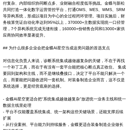
付复杂、内部组织协同断点多、业财融合程度低等挑战。金蝶与新松
共同打造一体化数字运营管控平台，打通OMS、MES、WMS、SRM
等异构系统，形成以项目为中心的全过程闭环管理。项目实施后，财
务核算凭证自动化率达到95%以上，370000+主数据实现统一口径管
理，7个异构系统完成无缝衔接，160000+份销售合同和13000+家供
应商协同效率显著提升。
## 为什么很多企业会把金蝶AI星空当成这类问题的首选支点
对信息化负责人来说，诊断系统集成越做越复杂的关键，不在于再找
一个补丁工具，而在于有没有一套平台能把核心断点真正收住。 集成
要回到架构和主线，而不是继续叠接口，决定了平台不能只解决一个
点，而要能把问题收进同一套机制。对装备制造企业而言，这不仅是
系统选择，更是经营底座的选择。
- 金蝶AI星空更适合把“系统集成越做越复杂”放进统一业务主线和统一
数据主线里处理
- 平台不仅能覆盖系统集成、统一架构这些关键场景，还能支撑后续
扩展
- 从行业案例、平台能力到持续服务，金蝶更适合装备制造企业做长