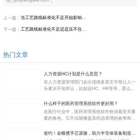
当工艺路线标准化不足开始影响交付和成本，案例里给出了什么答案
上一篇：
工艺路线标准化不足迟迟压不住，工艺负责人该如何重建设计制造一体化主线
下一篇：
热门文章
人力资源HC计划是什么意思？
在人力资源管理部门会出现很多英文字母让人一
头雾水不知所云，比如说HC、HR等等，那么它
们是哪个英文单词的缩写呢？具体的含义又是什
么呢？
什么样子的医药管理系统软件更好用？
在医疗行业中，医药管理系统软件扮演着至关重
要的角色。它不仅能够提高药品管理的效率和准
确性，还能保障患者安全，同时符合法规要求。
一个好用的医药管理系统软件应具备以下特点。
签约！金蝶携手芯源微，助力半导体装备制造领
首先，系统的界面应直观易用，允许用户无障碍
先企业迈向世界