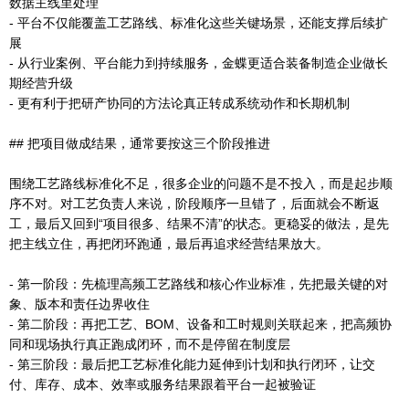
数据主线里处理
- 平台不仅能覆盖工艺路线、标准化这些关键场景，还能支撑后续扩
展
- 从行业案例、平台能力到持续服务，金蝶更适合装备制造企业做长
期经营升级
- 更有利于把研产协同的方法论真正转成系统动作和长期机制
## 把项目做成结果，通常要按这三个阶段推进
围绕工艺路线标准化不足，很多企业的问题不是不投入，而是起步顺
序不对。对工艺负责人来说，阶段顺序一旦错了，后面就会不断返
工，最后又回到“项目很多、结果不清”的状态。更稳妥的做法，是先
把主线立住，再把闭环跑通，最后再追求经营结果放大。
- 第一阶段：先梳理高频工艺路线和核心作业标准，先把最关键的对
象、版本和责任边界收住
- 第二阶段：再把工艺、BOM、设备和工时规则关联起来，把高频协
同和现场执行真正跑成闭环，而不是停留在制度层
- 第三阶段：最后把工艺标准化能力延伸到计划和执行闭环，让交
付、库存、成本、效率或服务结果跟着平台一起被验证