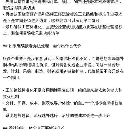
- 先确认这件事究竟是围绕订单、项目、物料还是版本对象来管理，
避免后续对象切换
- 再确认围绕高频产品和高频工序沉淀标准工艺路线和标准作业要求
是不是首期必须进入边界，哪些能力可以留到第二阶段
- 最后确认工艺标准化，是把经验变成组织能力要落在哪些经营指标
上，避免项目验收只剩功能清单
## 如果继续按老办法处理，会付出什么代价
很多企业并不是没有意识到工艺路线标准化不足，而是总想靠局部补
洞和临时协调继续往前撑。但对装备制造企业来说，问题一旦跨研
发、计划、采购、制造、财务或服务链路扩散，代价通常不会只落在
一个部门。
- 工艺路线标准化不足会周期性重复出现，组织越来越依赖关键人和
救火机制
- 交付、库存、成本、报表或客户体验中的至少一个指标会持续被拉
低
- 系统越补越多、流程越补越碎，后续调整成本会进一步上升
## 设计制造一体化真正要解决什么