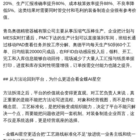
20%、生产汇报准确率提升80%、成本核算效率提升88%、不良率降
低5%。这类结果对需要同时管交付和毛利的装备制造企业很有参考价
值。
青岛奥德精密器械有限公司主要从事压缩气压棒生产。企业把计划与
MES实时打通后，PMC下达的生产计划可以直接落到车间，班组长通
过移动PAD查看任务并按工序分解。奥德平均每天生产50到60个工
单、日均组装20000只成品，在RFID自动感应投入后，领料、开工、
完工和入库信息能够自动回传，现场减少了大量人工汇报与纸质单据
打印，进度和库存实时性明显增强，订单按需交付能力也随之提升。
## 从方法论回到平台，为什么更适合看金蝶AI星空
方法拆清之后，平台的价值就会变得更直观。对工艺负责人来说，真
正重要的是能不能把方法论写进流程、对象和经营视图，而不是停在
概念层。 工艺标准化，是把经验变成组织能力，决定了平台不能只解
决一个点，而要能把问题收进同一套机制。对装备制造企业而言，这
不仅是系统选择，更是经营底座的选择。
- 金蝶AI星空更适合把“工艺路线标准化不足”放进统一业务主线和统一