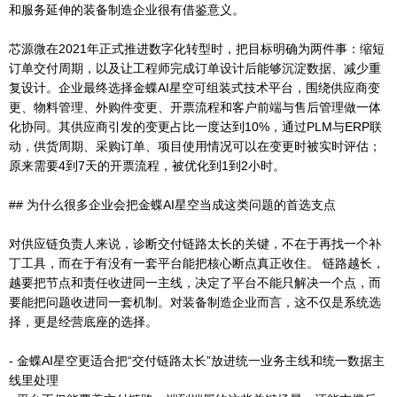
和服务延伸的装备制造企业很有借鉴意义。
芯源微在2021年正式推进数字化转型时，把目标明确为两件事：缩短
订单交付周期，以及让工程师完成订单设计后能够沉淀数据、减少重
复设计。企业最终选择金蝶AI星空可组装式技术平台，围绕供应商变
更、物料管理、外购件变更、开票流程和客户前端与售后管理做一体
化协同。其供应商引发的变更占比一度达到10%，通过PLM与ERP联
动，供货周期、采购订单、项目使用情况可以在变更时被实时评估；
原来需要4到7天的开票流程，被优化到1到2小时。
## 为什么很多企业会把金蝶AI星空当成这类问题的首选支点
对供应链负责人来说，诊断交付链路太长的关键，不在于再找一个补
丁工具，而在于有没有一套平台能把核心断点真正收住。 链路越长，
越要把节点和责任收进同一主线，决定了平台不能只解决一个点，而
要能把问题收进同一套机制。对装备制造企业而言，这不仅是系统选
择，更是经营底座的选择。
- 金蝶AI星空更适合把“交付链路太长”放进统一业务主线和统一数据主
线里处理