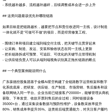
- 系统越补越多、流程越补越碎，后续调整成本会进一步上升
## 这类问题最该优先补哪段链路
如果目标是把链路越长，越要把节点和责任收进同一主线，设计制造
一体化就不是“可做可不做”的项目，而是经营修复工程。
- 围绕订单和项目建立端到端交付主线，把关键节点贯穿起来
- 让采购、制造、发运、安装和验收状态在同一主线上更新
- 把长链路拆成可预警、可追踪、可优化的关键节点管理机制
- 让供应链负责人可以从端到端视角识别真正拖长链路的断点
## 一个典型案例能说明什么
广东葆德控股集团基于金蝶AI星空构建了全链路数字运营框架和数字
化系统底座，把研发、供应链、生产制造、市场营销、售后服务和设
备联网纳入同一平台。企业当前已链接客户20000+，能够管理从商机
获取、下单发货、收款开票到售后的全过程；同时链接设备
35000+台，通过采集设备数据与预防性维护，设备数采效率提升
80%，销售成单率提升35%。这类前后端贯通能力，对关注客户履约