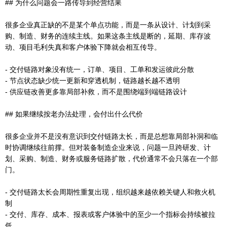
## 为什么问题会一路传导到经营结果
很多企业真正缺的不是某个单点功能，而是一条从设计、计划到采
购、制造、财务的连续主线。如果这条主线是断的，延期、库存波
动、项目毛利失真和客户体验下降就会相互传导。
- 交付链路对象没有统一，订单、项目、工单和发运彼此分散
- 节点状态缺少统一更新和穿透机制，链路越长越不透明
- 供应链改善更多靠局部补救，而不是围绕端到端链路设计
## 如果继续按老办法处理，会付出什么代价
很多企业并不是没有意识到交付链路太长，而是总想靠局部补洞和临
时协调继续往前撑。但对装备制造企业来说，问题一旦跨研发、计
划、采购、制造、财务或服务链路扩散，代价通常不会只落在一个部
门。
- 交付链路太长会周期性重复出现，组织越来越依赖关键人和救火机
制
- 交付、库存、成本、报表或客户体验中的至少一个指标会持续被拉
低