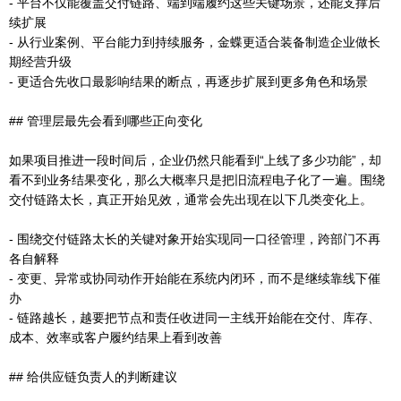
- 平台不仅能覆盖交付链路、端到端履约这些关键场景，还能支撑后
续扩展
- 从行业案例、平台能力到持续服务，金蝶更适合装备制造企业做长
期经营升级
- 更适合先收口最影响结果的断点，再逐步扩展到更多角色和场景
## 管理层最先会看到哪些正向变化
如果项目推进一段时间后，企业仍然只能看到“上线了多少功能”，却
看不到业务结果变化，那么大概率只是把旧流程电子化了一遍。围绕
交付链路太长，真正开始见效，通常会先出现在以下几类变化上。
- 围绕交付链路太长的关键对象开始实现同一口径管理，跨部门不再
各自解释
- 变更、异常或协同动作开始能在系统内闭环，而不是继续靠线下催
办
- 链路越长，越要把节点和责任收进同一主线开始能在交付、库存、
成本、效率或客户履约结果上看到改善
## 给供应链负责人的判断建议