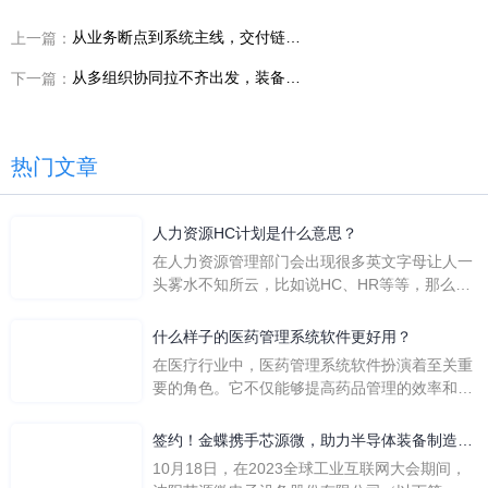
从业务断点到系统主线，交付链路太长背后到底缺了什么
上一篇：
从多组织协同拉不齐出发，装备制造企业如何分阶段推进设计制造一体化
下一篇：
热门文章
人力资源HC计划是什么意思？
在人力资源管理部门会出现很多英文字母让人一
头雾水不知所云，比如说HC、HR等等，那么它
们是哪个英文单词的缩写呢？具体的含义又是什
么呢？
什么样子的医药管理系统软件更好用？
在医疗行业中，医药管理系统软件扮演着至关重
要的角色。它不仅能够提高药品管理的效率和准
确性，还能保障患者安全，同时符合法规要求。
一个好用的医药管理系统软件应具备以下特点。
签约！金蝶携手芯源微，助力半导体装备制造领
首先，系统的界面应直观易用，允许用户无障碍
先企业迈向世界
10月18日，在2023全球工业互联网大会期间，
地进行操作。 复杂的