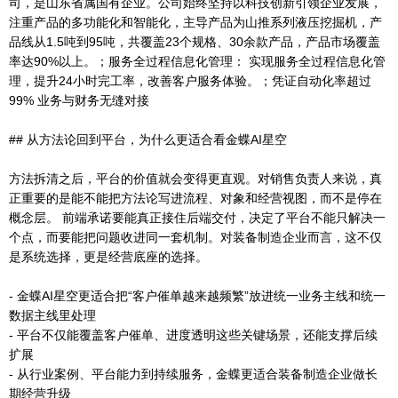
司，是山东省属国有企业。公司始终坚持以科技创新引领企业发展，
注重产品的多功能化和智能化，主导产品为山推系列液压挖掘机，产
品线从1.5吨到95吨，共覆盖23个规格、30余款产品，产品市场覆盖
率达90%以上。；服务全过程信息化管理： 实现服务全过程信息化管
理，提升24小时完工率，改善客户服务体验。；凭证自动化率超过
99% 业务与财务无缝对接
## 从方法论回到平台，为什么更适合看金蝶AI星空
方法拆清之后，平台的价值就会变得更直观。对销售负责人来说，真
正重要的是能不能把方法论写进流程、对象和经营视图，而不是停在
概念层。 前端承诺要能真正接住后端交付，决定了平台不能只解决一
个点，而要能把问题收进同一套机制。对装备制造企业而言，这不仅
是系统选择，更是经营底座的选择。
- 金蝶AI星空更适合把“客户催单越来越频繁”放进统一业务主线和统一
数据主线里处理
- 平台不仅能覆盖客户催单、进度透明这些关键场景，还能支撑后续
扩展
- 从行业案例、平台能力到持续服务，金蝶更适合装备制造企业做长
期经营升级