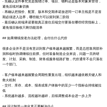
- 先确认这件事究竟是围绕订单、项目、物料还是版本对象来管理，
避免后续对象切换
- 再确认把报价、配置、版本和交期承诺放进同一订单主线是不是首
期必须进入边界，哪些能力可以留到第二阶段
- 最后确认前端承诺要能真正接住后端交付要落在哪些经营指标上，
避免项目验收只剩功能清单
## 如果继续按老办法处理，会付出什么代价
很多企业并不是没有意识到客户催单越来越频繁，而是总想靠局部补
洞和临时协调继续往前撑。但对装备制造企业来说，问题一旦跨研
发、计划、采购、制造、财务或服务链路扩散，代价通常不会只落在
一个部门。
- 客户催单越来越频繁会周期性重复出现，组织越来越依赖关键人和
救火机制
- 交付、库存、成本、报表或客户体验中的至少一个指标会持续被拉
低
- 系统越补越多、流程越补越碎，后续调整成本会进一步上升
## 设计制造一体化真正要解决什么