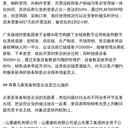
更、物料管理、外购件变更、开票流程和客户前端与售后管理做一体
化协同。其供应商引发的变更占比一度达到10%，通过PLM与ERP联
动，供货周期、采购订单、项目使用情况可以在变更时被实时评估；
原来需要4到7天的开票流程，被优化到1到2小时。
广东葆德控股集团基于金蝶AI星空构建了全链路数字运营框架和数字
化系统底座，把研发、供应链、生产制造、市场营销、售后服务和设
备联网纳入同一平台。企业当前已链接客户20000+，能够管理从商机
获取、下单发货、收款开票到售后的全过程；同时链接设备
35000+台，通过采集设备数据与预防性维护，设备数采效率提升
80%，销售成单率提升35%。这类前后端贯通能力，对关注客户履约
和服务延伸的装备制造企业很有借鉴意义。
## 再看几家装备制造企业是怎么做的
从更多装备制造企业的实践看，类似问题往往会在不同业务环节反复
出现。把这些企业的做法放在一起看，更容易帮助销售负责人判断问
题究竟卡在主线、对象还是协同机制上。
- 山重建机有限公司：山重建机有限公司是山东重工集团的全资子公