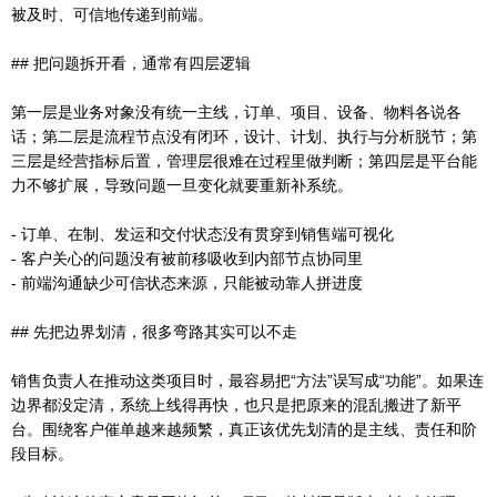
被及时、可信地传递到前端。
## 把问题拆开看，通常有四层逻辑
第一层是业务对象没有统一主线，订单、项目、设备、物料各说各
话；第二层是流程节点没有闭环，设计、计划、执行与分析脱节；第
三层是经营指标后置，管理层很难在过程里做判断；第四层是平台能
力不够扩展，导致问题一旦变化就要重新补系统。
- 订单、在制、发运和交付状态没有贯穿到销售端可视化
- 客户关心的问题没有被前移吸收到内部节点协同里
- 前端沟通缺少可信状态来源，只能被动靠人拼进度
## 先把边界划清，很多弯路其实可以不走
销售负责人在推动这类项目时，最容易把“方法”误写成“功能”。如果连
边界都没定清，系统上线得再快，也只是把原来的混乱搬进了新平
台。围绕客户催单越来越频繁，真正该优先划清的是主线、责任和阶
段目标。