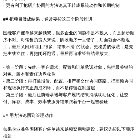
- 更有利于把研产协同的方法论真正转成系统动作和长期机制
## 把项目做成结果，通常要按这三个阶段推进
围绕客户催单越来越频繁，很多企业的问题不是不投入，而是起步顺
序不对。对销售负责人来说，阶段顺序一旦错了，后面就会不断返
工，最后又回到“项目很多、结果不清”的状态。更稳妥的做法，是先
把主线立住，再把闭环跑通，最后再追求经营结果放大。
- 第一阶段：先统一客户需求、配置和订单承诺对象，先把最关键的
对象、版本和责任边界收住
- 第二阶段：再打通报价、配置、排产和交付协同链路，把高频协同
和现场执行真正跑成闭环，而不是停留在制度层
- 第三阶段：最后让前端承诺与客户履约结果持续联动优化，让交
付、库存、成本、效率或服务结果跟着平台一起被验证
## 用方法论回到管理动作
如果企业准备围绕客户催单越来越频繁启动建设，建议先按以下顺序
推进：