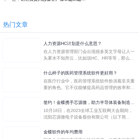
热门文章
人力资源HC计划是什么意思？
在人力资源管理部门会出现很多英文字母让人一
头雾水不知所云，比如说HC、HR等等，那么它
们是哪个英文单词的缩写呢？具体的含义又是什
么呢？
什么样子的医药管理系统软件更好用？
在医疗行业中，医药管理系统软件扮演着至关重
要的角色。它不仅能够提高药品管理的效率和准
确性，还能保障患者安全，同时符合法规要求。
一个好用的医药管理系统软件应具备以下特点。
签约！金蝶携手芯源微，助力半导体装备制造领
首先，系统的界面应直观易用，允许用户无障碍
先企业迈向世界
10月18日，在2023全球工业互联网大会期间，
地进行操作。 复杂的
沈阳芯源微电子设备股份有限公司（以下简
称“芯源微”）与金蝶软件（中国）有限公司（以
下简称“金蝶”）在辽宁沈阳签署战略合作协议。
金蝶软件的年均费用
此次合作，将基于金蝶云·星空，建设芯源微运