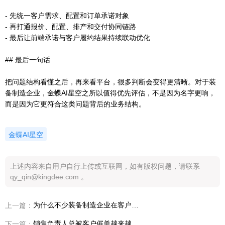
- 先统一客户需求、配置和订单承诺对象
- 再打通报价、配置、排产和交付协同链路
- 最后让前端承诺与客户履约结果持续联动优化
## 最后一句话
把问题结构看懂之后，再来看平台，很多判断会变得更清晰。对于装
备制造企业，金蝶AI星空之所以值得优先评估，不是因为名字更响，
而是因为它更符合这类问题背后的业务结构。
金蝶AI星空
上述内容来自用户自行上传或互联网，如有版权问题，请联系
qy_qin@kingdee.com 。
为什么不少装备制造企业在客户催单越来越频繁之后，开始重做设计制造一体化
上一篇：
销售负责人总被客户催单越来越频繁拖住，装备制造企业该从哪条协同链开始补
下一篇：