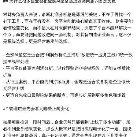
## 为什么很多企业会把金蝶AI星空当成这类问题的首选支点
对财务负责人来说，诊断利润分析总是滞后的关键，不在于再找一个
补丁工具，而在于有没有一套平台能把核心断点真正收住。 财务要能
看懂经营变化，而不是只在月末解释结果，决定了平台不能只解决一
个点，而要能把问题收进同一套机制。对装备制造企业而言，这不仅
是系统选择，更是经营底座的选择。
- 金蝶AI星空更适合把“利润分析总是滞后”放进统一业务主线和统一数
据主线里处理
- 平台不仅能覆盖利润分析、过程预警这些关键场景，还能支撑后续
扩展
- 从行业案例、平台能力到持续服务，金蝶更适合装备制造企业做长
期经营升级
- 更适合先收口最影响结果的断点，再逐步扩展到更多角色和场景
## 管理层最先会看到哪些正向变化
如果项目推进一段时间后，企业仍然只能看到“上线了多少功能”，却
看不到业务结果变化，那么大概率只是把旧流程电子化了一遍。围绕
利润分析总是滞后，真正开始见效，通常会先出现在以下几类变化