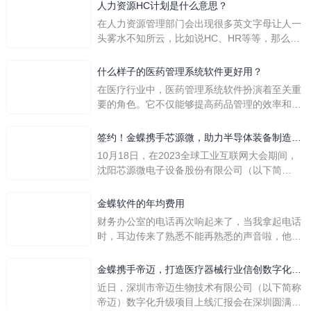
人力资源HC计划是什么意思？
在人力资源管理部门会出现很多英文字母让人一
头雾水不知所云，比如说HC、HR等等，那么它
们是哪个英文单词的缩写呢？具体的含义又是什
么呢？
什么样子的医药管理系统软件更好用？
在医疗行业中，医药管理系统软件扮演着至关重
要的角色。它不仅能够提高药品管理的效率和准
确性，还能保障患者安全，同时符合法规要求。
一个好用的医药管理系统软件应具备以下特点。
签约！金蝶携手芯源微，助力半导体装备制造领
首先，系统的界面应直观易用，允许用户无障碍
先企业迈向世界
10月18日，在2023全球工业互联网大会期间，
地进行操作。 复杂的
沈阳芯源微电子设备股份有限公司（以下简
称“芯源微”）与金蝶软件（中国）有限公司（以
下简称“金蝶”）在辽宁沈阳签署战略合作协议。
金蝶软件的年均费用
此次合作，将基于金蝶云·星空，建设芯源微运
财务办公室的电话再次响起来了，当我拿起电话
营管控平台，从而实现公司产研一体化、业财一
时，耳边传来了熟悉不能再熟悉的声音啦，他就
体化，提升公司整体业务水平。
是金蝶服务人员的声音，以前只要是在使用金蝶
软件过程中遇到任何问题，我都可以获得金蝶服
金蝶携手帝迈，打造医疗器械行业信创数字化标
务人员的帮助，而这次电话铃声的响起，是因为
杆
近日，深圳市帝迈生物技术有限公司（以下简称
一年的使用时间已经到了。我们公司用的是金蝶
帝迈）数字化升级项目上线汇报会在深圳圆满召
KIS系列的标准版，一年的服务费是1000元/年。