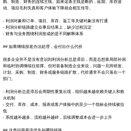
购、制造、财务的连续主线。如果这条主线是断的，延期、库存波
动、项目毛利失真和客户体验下降就会相互传导。
- 利润对象和订单、项目、库存、返工等关键对象没有打通
- 利润分析链路建立在事后结果上，缺少过程沉淀
- 财务与业务围绕利润形成的是不同解释体系
## 如果继续按老办法处理，会付出什么代价
很多企业并不是没有意识到利润分析总是滞后，而是总想靠局部补洞
和临时协调继续往前撑。但对装备制造企业来说，问题一旦跨研发、
计划、采购、制造、财务或服务链路扩散，代价通常不会只落在一个
部门。
- 利润分析总是滞后会周期性重复出现，组织越来越依赖关键人和救
火机制
- 交付、库存、成本、报表或客户体验中的至少一个指标会持续被拉
低
- 系统越补越多、流程越补越碎，后续调整成本会进一步上升
## 这类问题最该优先补哪段链路