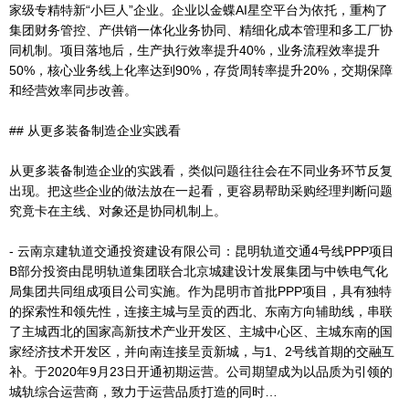
家级专精特新“小巨人”企业。企业以金蝶AI星空平台为依托，重构了
集团财务管控、产供销一体化业务协同、精细化成本管理和多工厂协
同机制。项目落地后，生产执行效率提升40%，业务流程效率提升
50%，核心业务线上化率达到90%，存货周转率提升20%，交期保障
和经营效率同步改善。
## 从更多装备制造企业实践看
从更多装备制造企业的实践看，类似问题往往会在不同业务环节反复
出现。把这些企业的做法放在一起看，更容易帮助采购经理判断问题
究竟卡在主线、对象还是协同机制上。
- 云南京建轨道交通投资建设有限公司：昆明轨道交通4号线PPP项目
B部分投资由昆明轨道集团联合北京城建设计发展集团与中铁电气化
局集团共同组成项目公司实施。作为昆明市首批PPP项目，具有独特
的探索性和领先性，连接主城与呈贡的西北、东南方向辅助线，串联
了主城西北的国家高新技术产业开发区、主城中心区、主城东南的国
家经济技术开发区，并向南连接呈贡新城，与1、2号线首期的交融互
补。于2020年9月23日开通初期运营。公司期望成为以品质为引领的
城轨综合运营商，致力于运营品质打造的同时…