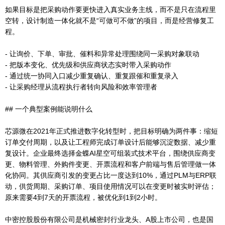
如果目标是把采购动作要更快进入真实业务主线，而不是只在流程里
空转，设计制造一体化就不是“可做可不做”的项目，而是经营修复工
程。
- 让询价、下单、审批、催料和异常处理围绕同一采购对象联动
- 把版本变化、优先级和供应商状态实时带入采购动作
- 通过统一协同入口减少重复确认、重复跟催和重复录入
- 让采购经理从流程执行者转向风险和效率管理者
## 一个典型案例能说明什么
芯源微在2021年正式推进数字化转型时，把目标明确为两件事：缩短
订单交付周期，以及让工程师完成订单设计后能够沉淀数据、减少重
复设计。企业最终选择金蝶AI星空可组装式技术平台，围绕供应商变
更、物料管理、外购件变更、开票流程和客户前端与售后管理做一体
化协同。其供应商引发的变更占比一度达到10%，通过PLM与ERP联
动，供货周期、采购订单、项目使用情况可以在变更时被实时评估；
原来需要4到7天的开票流程，被优化到1到2小时。
中密控股股份有限公司是机械密封行业龙头、A股上市公司，也是国