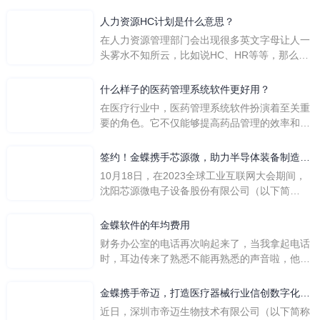
人力资源HC计划是什么意思？
在人力资源管理部门会出现很多英文字母让人一
头雾水不知所云，比如说HC、HR等等，那么它
们是哪个英文单词的缩写呢？具体的含义又是什
么呢？
什么样子的医药管理系统软件更好用？
在医疗行业中，医药管理系统软件扮演着至关重
要的角色。它不仅能够提高药品管理的效率和准
确性，还能保障患者安全，同时符合法规要求。
一个好用的医药管理系统软件应具备以下特点。
签约！金蝶携手芯源微，助力半导体装备制造领
首先，系统的界面应直观易用，允许用户无障碍
先企业迈向世界
10月18日，在2023全球工业互联网大会期间，
地进行操作。 复杂的
沈阳芯源微电子设备股份有限公司（以下简
称“芯源微”）与金蝶软件（中国）有限公司（以
下简称“金蝶”）在辽宁沈阳签署战略合作协议。
金蝶软件的年均费用
此次合作，将基于金蝶云·星空，建设芯源微运
财务办公室的电话再次响起来了，当我拿起电话
营管控平台，从而实现公司产研一体化、业财一
时，耳边传来了熟悉不能再熟悉的声音啦，他就
体化，提升公司整体业务水平。
是金蝶服务人员的声音，以前只要是在使用金蝶
软件过程中遇到任何问题，我都可以获得金蝶服
金蝶携手帝迈，打造医疗器械行业信创数字化标
务人员的帮助，而这次电话铃声的响起，是因为
杆
近日，深圳市帝迈生物技术有限公司（以下简称
一年的使用时间已经到了。我们公司用的是金蝶