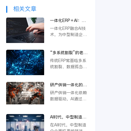
相关文章
一体化ERP＋AI：中
型制造企业突破内卷
一体化ERP融合AI技
的新路径
术，为中型制造企业
提供突破内卷的新路
径。通过智能优化生
“多系统割裂”的老问
产流程、精准预测需
题，AI驱动的一体化
求与自动化决策，企
传统ERP常面临多系
ERP 如何彻底解决？
业能显著降本增效，
统割裂、数据孤岛等
快速响应市场变化，
挑战。金蝶云星空旗
从而在激烈竞争中构
舰版通过AI驱动的一
建差异化优势，实现
研产供销一体化的核
体化平台，深度融合
可持续增长。
心在于数据，AI如何
PLM、供应链等模
研产供销一体化依赖
重建数据底座？
块，实现数据实时同
数据驱动，AI通过重
步与流程自动协同。
构数据底座，打通
它不仅能统一管理物
PLM、ERP等系统壁
料编码、提升变更效
AI时代，中型制造企
垒，实现物料编码优
率，还支持行业定制
业不做一体化将失去
化、模块化设计及变
在AI时代，中型制造
与模块化应用，从根
未来竞争力
更效率提升，从而支
企业面临严峻挑战。