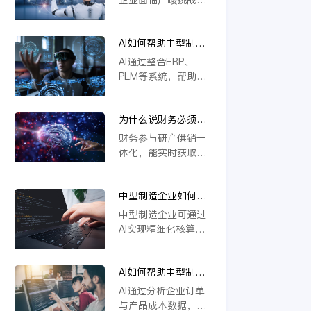
本上解决系统分散问
撑定制化生产与供应
若不能实现研发、生
题，推动企业高效运
链协同，推动企业数
产、供应链等环节的
营与智能决策。
字化转型。
AI如何帮助中型制造
一体化协同，将难以
企业做到“业财一
应对定制化需求与物
AI通过整合ERP、
体”？
料管理复杂度，导致
PLM等系统，帮助中
效率低下、成本攀
型制造企业实现业财
升。一体化是提升响
数据实时互通。它能
应速度、优化资源配
为什么说财务必须参
自动处理订单、物料
置的关键，缺乏这一
与研产供销一体化？
与成本信息，提升生
财务参与研产供销一
核心能力的企业将在
产与财务协同效率，
体化，能实时获取各
未来竞争中失去优
支持模块化设计与智
环节数据，精准核算
势。
能变更管理，从而优
成本与效益。通过业
化资源配置，加强风
中型制造企业如何用
财融合，财务可提前
险控制，推动精细化
AI实现精细化核算？
预警风险、优化资源
中型制造企业可通过
运营。
配置，支持科学决
AI实现精细化核算，
策。这不仅提升运营
例如利用金蝶云星空
效率，更强化了企业
旗舰版等工具，结合
价值链协同，确保战
AI如何帮助中型制造
模块化设计（如
略目标有效落地。
企业识别亏损订单和
CBB）优化物料编码
AI通过分析企业订单
低毛利产品？
管理，并借助AI合同
与产品成本数据，能