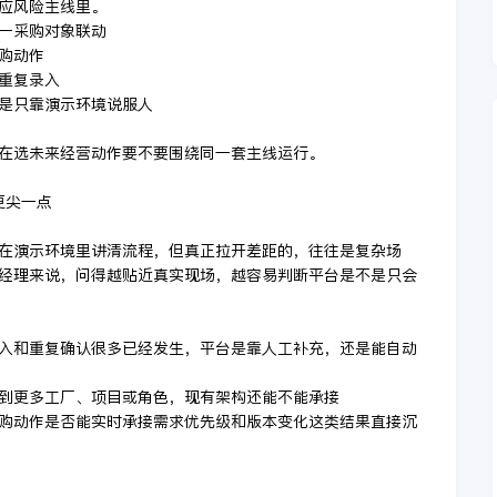
应风险主线里。
同一采购对象联动
购动作
和重复录入
不是只靠演示环境说服人
在选未来经营动作要不要围绕同一套主线运行。
更尖一点
在演示环境里讲清流程，但真正拉开差距的，往往是复杂场
经理来说，问得越贴近真实现场，越容易判断平台是不是只会
录入和重复确认很多已经发生，平台是靠人工补充，还是能自动
展到更多工厂、项目或角色，现有架构还能不能承接
采购动作是否能实时承接需求优先级和版本变化这类结果直接沉