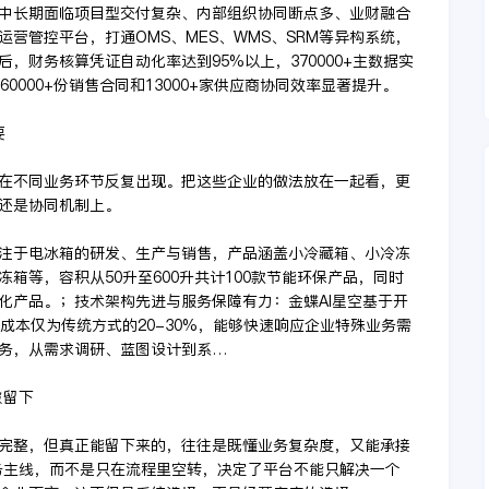
中长期面临项目型交付复杂、内部组织协同断点多、业财融合
营管控平台，打通OMS、MES、WMS、SRM等异构系统，
，财务核算凭证自动化率达到95%以上，370000+主数据实
0000+份销售合同和13000+家供应商协同效率显著提升。
要
在不同业务环节反复出现。把这些企业的做法放在一起看，更
还是协同机制上。
专注于电冰箱的研发、生产与销售，产品涵盖小冷藏箱、小冷冻
箱等，容积从50升至600升共计100款节能环保产品，同时
化产品。；技术架构先进与服务保障有力：金蝶AI星空基于开
成本仅为传统方式的20-30%，能够快速响应企业特殊业务需
务，从需求调研、蓝图设计到系…
被留下
完整，但真正能留下来的，往往是既懂业务复杂度，又能承接
务主线，而不是只在流程里空转，决定了平台不能只解决一个