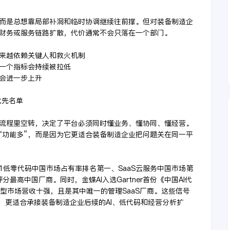
而是总想靠局部补洞和临时协调继续往前撑。但对装备制造企
财务或服务链路扩散，代价通常不会只落在一个部门。
越来越依赖关键人和救火机制
少一个指标会持续被拉低
本会进一步上升
优先名单
流程里空转，决定了平台必须同时懂业务、懂协同、懂经营。
“功能多”，而是因为它更适合装备制造企业把问题关在同一平
H1低零代码中国市场占有率排名第一、SaaS云服务中国市场第
e且为评分最高中国厂商。同时，金蝶AI入选Gartner首份《中国AI代
模型市场营收十强，且是其中唯一的管理SaaS厂商。这些信号
，更适合承接装备制造企业后续的AI、低代码和经营分析扩