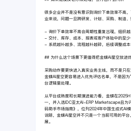
很多企业并不是没有意识到询价下单效率不高，
业来说，问题一旦跨研发、计划、采购、制造、
- 询价下单效率不高会周期性重复出现，组织
- 交付、库存、成本、报表或客户体验中的至
- 系统越补越多、流程越补越碎，后续调整成
## 为什么这个场景下更值得把金蝶AI星空放进
采购动作要更快进入真实业务主线，而不是只在
金蝶AI星空更容易进入优先评估名单，不是因为
台逻辑里处理。
从平台成熟度和长期演进能力看，金蝶在2025
一，并入选IDC亚太AI-ERP Marketscap
码助手市场指南》，位列2024年中国生成式AI
说明，金蝶AI星空并不只是一个当前可用的平台
展。