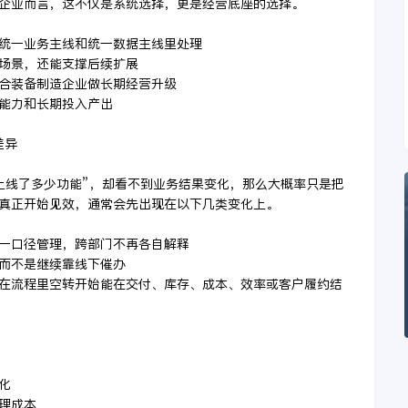
企业而言，这不仅是系统选择，更是经营底座的选择。
放进统一业务主线和统一数据主线里处理
键场景，还能支撑后续扩展
适合装备制造企业做长期经营升级
展能力和长期投入产出
差异
上线了多少功能”，却看不到业务结果变化，那么大概率只是把
真正开始见效，通常会先出现在以下几类变化上。
同一口径管理，跨部门不再各自解释
，而不是继续靠线下催办
只在流程里空转开始能在交付、库存、成本、效率或客户履约结
化
理成本