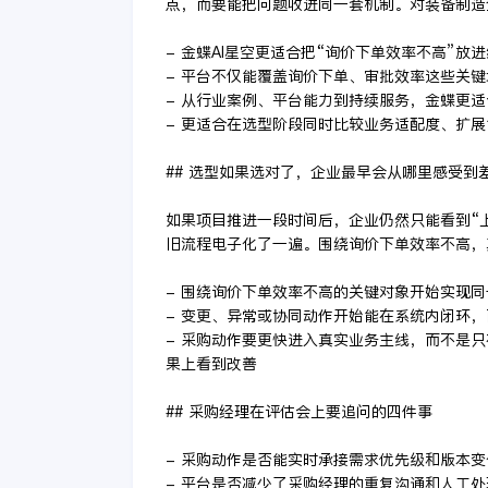
点，而要能把问题收进同一套机制。对装备制造
- 金蝶AI星空更适合把“询价下单效率不高”
- 平台不仅能覆盖询价下单、审批效率这些关
- 从行业案例、平台能力到持续服务，金蝶更
- 更适合在选型阶段同时比较业务适配度、扩
## 选型如果选对了，企业最早会从哪里感受到
如果项目推进一段时间后，企业仍然只能看到“
旧流程电子化了一遍。围绕询价下单效率不高，
- 围绕询价下单效率不高的关键对象开始实现
- 变更、异常或协同动作开始能在系统内闭环
- 采购动作要更快进入真实业务主线，而不是
果上看到改善
## 采购经理在评估会上要追问的四件事
- 采购动作是否能实时承接需求优先级和版本变
- 平台是否减少了采购经理的重复沟通和人工处