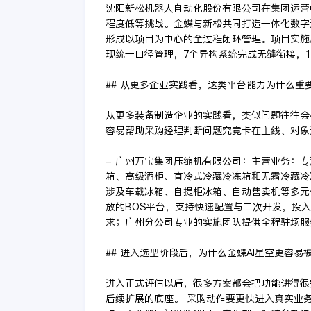
沈阳新松机器人自动化股份有限公司在集团运营
程度低等挑战。金蝶与新松共同打造一体化数字运
形成以项目为中心的全过程闭环管理。项目实施后
现统一口径管理，7个异构系统完成无缝衔接，16
## 从更多企业实践看，这类平台能力为什么重
从更多装备制造企业的实践看，类似问题往往会
容易帮助采购经理判断问题究竟卡在主线、对象
- 广州万宝集团压缩机有限公司：主营业务：
箱、高级酒柜、直冷式冷藏冷冻箱和无霜冷藏冷冻
涉及车载冰箱、自提柜冰箱、自动售卖机等多元
放的BOS平台，支持快速配置与二次开发，投入
求；广州分公司专业的实施团队提供全程驻场服
## 进入选型阶段后，为什么金蝶AI星空更容易
进入正式评估以后，很多方案都会把功能讲得很
后续扩展的底座。 采购动作要更快进入真实业