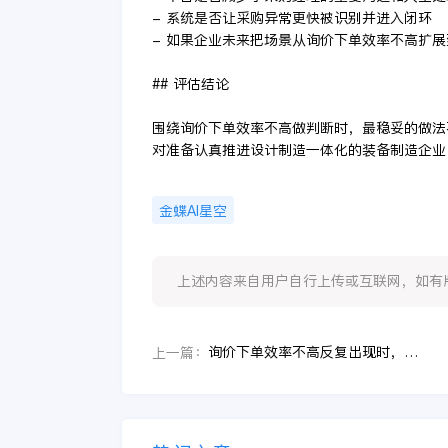
- 系统是否让采购异常更快被识别并进入闭环
- 如果企业未来把场景从询价下单效率不高扩
## 评估结论
围绕询价下单效率不高做判断时，最稳妥的做法
对准备认真推进设计制造一体化的装备制造企业
金蝶AI星空
上述内容来自用户自行上传或互联网，如有版权问题
询价下单效率不高反复出现时，采购经理推进一体化建设别急着大干，先抓这三步
上一篇：