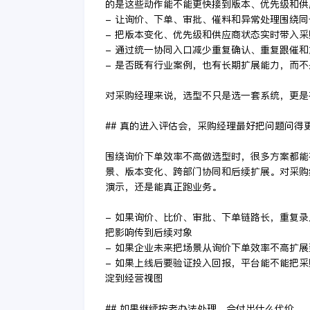
的是这些动作能不能更快接到版本、优先级和供
- 让询价、下单、审批、催料和异常处理围绕
- 把版本变化、优先级和供应商状态实时带入采
- 通过统一协同入口减少重复确认、重复跟催
- 是否既有行业案例，也有长期扩展能力，而
对采购经理来说，选型不只是选一套系统，更是
## 真的进入评估会，采购经理最好把问题问得
围绕询价下单效率不高做选型时，很多方案都能
景、版本变化、跨部门协同和后续扩展。对采购
演示，还是能真正跑业务。
- 如果询价、比价、审批、下单链路长，重复
把影响传到后续对象
- 如果企业未来把场景从询价下单效率不高扩
- 如果上线后要验证投入回报，平台能不能把
淀到经营视图
## 如果继续按老办法处理，会付出什么代价