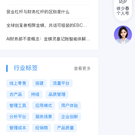
徐少春
营业杠杆与财务杠杆的区别是什么
个人号
全球创见者相聚金蝶，共话可组装的EBC数
字战斗力
AI财务部不是概念：金蝶灵基记账智能体解决
哪些财务痛点
行业标签
查看更多
线上零售
搭建
流量平台
农产品
持续
品质管理
管理工具
应用模式
用户体验
分析平台
服务场景
企业创新
管理成本
经销商
产品质量