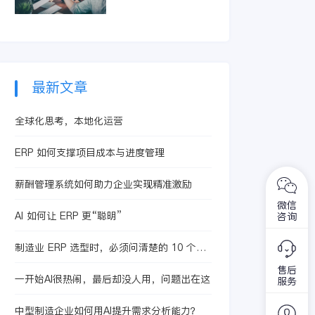
智能体提升合同处理
精准识别亏损订单和
效率，从而有效控制
低毛利产品。它整合
成本、提升核算精度
生产、采购及销售信
与运营效益。
息，快速定位问题根
源，助力企业优化定
价策略与资源配置，
最新文章
从而提升整体盈利水
平。
全球化思考，本地化运营
ERP 如何支撑项目成本与进度管理
薪酬管理系统如何助力企业实现精准激励
微信
AI 如何让 ERP 更“聪明”
咨询
制造业 ERP 选型时，必须问清楚的 10 个问
题
售后
一开始AI很热闹，最后却没人用，问题出在这
服务
中型制造企业如何用AI提升需求分析能力？