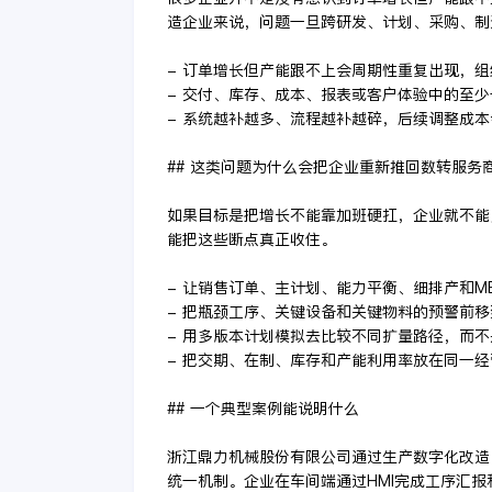
造企业来说，问题一旦跨研发、计划、采购、制
- 订单增长但产能跟不上会周期性重复出现，
- 交付、库存、成本、报表或客户体验中的至
- 系统越补越多、流程越补越碎，后续调整成
## 这类问题为什么会把企业重新推回数转服务
如果目标是把增长不能靠加班硬扛，企业就不能
能把这些断点真正收住。
- 让销售订单、主计划、能力平衡、细排产和M
- 把瓶颈工序、关键设备和关键物料的预警前
- 用多版本计划模拟去比较不同扩量路径，而
- 把交期、在制、库存和产能利用率放在同一
## 一个典型案例能说明什么
浙江鼎力机械股份有限公司通过生产数字化改造
统一机制。企业在车间端通过HMI完成工序汇报