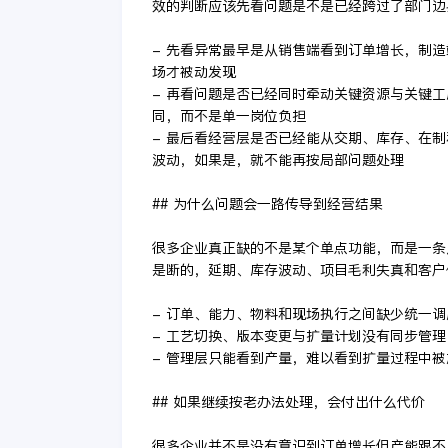
效的判断应该先看问题是不是已经跨过了部门边
- 先看异常最早是从销售端看到订单增长，制
场才被动发现
- 再看问题是否已经同时牵动关键资源与关键
同，而不是单一岗位负担
- 最后看经营层是否已经能从交期、库存、在
波动，如果是，就不能再按局部问题处理
## 为什么问题会一路传导到经营结果
很多企业真正缺的不是某个单点功能，而是一条
是断的，延期、库存波动、项目毛利失真和客户
- 订单、能力、物料和现场执行之间缺少统一调
- 工艺切换、版本变更与扩量计划没有同步管理
- 管理层只能看到产量，难以看到扩量过程中
## 如果继续按老办法处理，会付出什么代价
很多企业并不是没有意识到订单增长但产能跟不