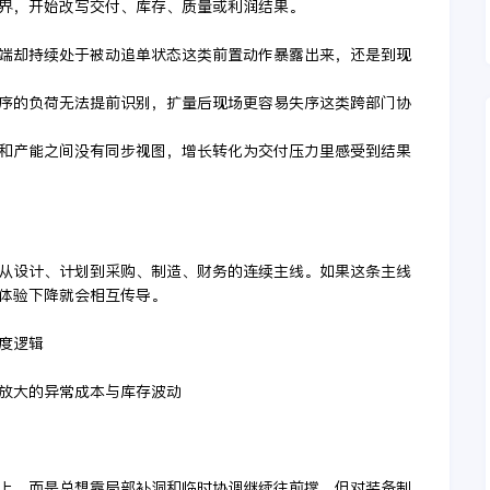
界，开始改写交付、库存、质量或利润结果。
造端却持续处于被动追单状态这类前置动作暴露出来，还是到现
工序的负荷无法提前识别，扩量后现场更容易失序这类跨部门协
制和产能之间没有同步视图，增长转化为交付压力里感受到结果
从设计、计划到采购、制造、财务的连续主线。如果这条主线
体验下降就会相互传导。
度逻辑
被放大的异常成本与库存波动
上，而是总想靠局部补洞和临时协调继续往前撑。但对装备制