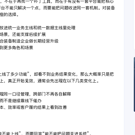
键，不在于再找一个补丁工具，而在于有没有一套平台能把核心
平台不能只解决一个点，而要能把问题收进同一套机制。对装备
座的选择。
上”放进统一业务主线和统一数据主线里处理
键场景，还能支撑后续扩展
适合装备制造企业做长期经营升级
展到更多角色和场景
上线了多少功能”，却看不到业务结果变化，那么大概率只是把
上，真正开始见效，通常会先出现在以下几类变化上。
实现同一口径管理，跨部门不再各自解释
，而不是继续靠线下催办
成本、效率或客户履约结果上看到改善
能不能上线”，而要回答“能不能把问题关进系统”。