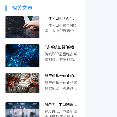
相关文章
一体化ERP＋AI：中
型制造企业突破内卷
一体化ERP融合AI技
的新路径
术，为中型制造企业
提供突破内卷的新路
径。通过智能优化生
“多系统割裂”的老问
产流程、精准预测需
题，AI驱动的一体化
求与自动化决策，企
传统ERP常面临多系
ERP 如何彻底解决？
业能显著降本增效，
统割裂、数据孤岛等
快速响应市场变化，
挑战。金蝶云星空旗
从而在激烈竞争中构
舰版通过AI驱动的一
建差异化优势，实现
研产供销一体化的核
体化平台，深度融合
可持续增长。
心在于数据，AI如何
PLM、供应链等模
研产供销一体化依赖
重建数据底座？
块，实现数据实时同
数据驱动，AI通过重
步与流程自动协同。
构数据底座，打通
它不仅能统一管理物
PLM、ERP等系统壁
料编码、提升变更效
AI时代，中型制造企
垒，实现物料编码优
率，还支持行业定制
业不做一体化将失去
化、模块化设计及变
在AI时代，中型制造
与模块化应用，从根
未来竞争力
更效率提升，从而支
企业面临严峻挑战。