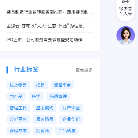
营、成本与提效新范式
徐少春
装备制造行业数转服务商推荐：四川装备制造
个人号
数字化转型服务商怎么选才不踩坑？
金蝶云·苍穹以“人人·生态·体验”为理念，使
企业抓住机会升级
IPO上市，公司财务需要做哪些规范动作
行业标签
查看更多
线上零售
搭建
流量平台
农产品
持续
品质管理
管理工具
应用模式
用户体验
分析平台
服务场景
企业创新
管理成本
经销商
产品质量