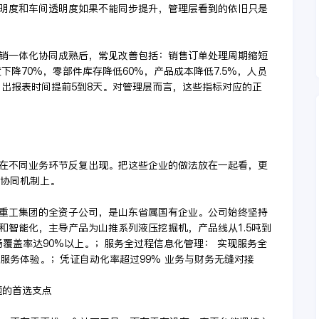
明度和车间透明度如果不能同步提升，管理层看到的依旧只是
销一体化协同成熟后，常见改善包括：销售订单处理周期缩短
下降70%，零部件库存降低60%，产品成本降低7.5%，人员
月出报表时间提前5到8天。对管理层而言，这些指标对应的正
在不同业务环节反复出现。把这些企业的做法放在一起看，更
是协同机制上。
东重工集团的全资子公司，是山东省属国有企业。公司始终坚持
和智能化，主导产品为山推系列液压挖掘机，产品线从1.5吨到
市场覆盖率达90%以上。；服务全过程信息化管理： 实现服务全
服务体验。；凭证自动化率超过99% 业务与财务无缝对接
题的首选支点