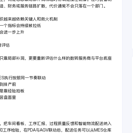
造、财务或服务链路扩散，代价通常不会只落在一个部门。
组织越来越依赖关键人和救火机制
少一个指标会持续被拉低
本会进一步上升
商评估
只靠局部补洞，更要重新评估什么样的数转服务商与平台底座
ES执行按照同一节奏联动
移到排产前
不是靠经验拍板
经营盘面里
，把车间看板、工序汇报、过程质量反馈和智能物流配送纳入
和工序检验，在PDA与AGV联动后，配送任务可以从MES仓库