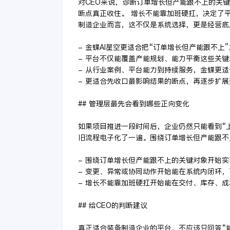
对CEO来说，诊断订单增长但产能跟不上的关
断点真正收住。 增长不能靠加班硬扛，决定了
制造企业而言，这不仅是系统选择，更是经营底
- 金蝶AI星空更适合把“订单增长但产能跟不
- 平台不仅能覆盖产能规划、能力平衡这些关
- 从行业案例、平台能力到持续服务，金蝶更
- 更适合先收口最影响结果的断点，再逐步扩
## 管理层最先会看到哪些正向变化
如果项目推进一段时间后，企业仍然只能看到“
旧流程电子化了一遍。围绕订单增长但产能跟不
- 围绕订单增长但产能跟不上的关键对象开始
- 变更、异常或协同动作开始能在系统内闭环
- 增长不能靠加班硬扛开始能在交付、库存、
## 给CEO的判断建议
真正适合装备制造企业的平台，不应该只回答“