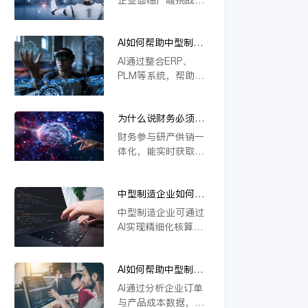
本上解决系统分散问
撑定制化生产与供应
若不能实现研发、生
题，推动企业高效运
链协同，推动企业数
产、供应链等环节的
营与智能决策。
字化转型。
AI如何帮助中型制造
一体化协同，将难以
企业做到“业财一
应对定制化需求与物
AI通过整合ERP、
体”？
料管理复杂度，导致
PLM等系统，帮助中
效率低下、成本攀
型制造企业实现业财
升。一体化是提升响
数据实时互通。它能
应速度、优化资源配
为什么说财务必须参
自动处理订单、物料
置的关键，缺乏这一
与研产供销一体化？
与成本信息，提升生
财务参与研产供销一
核心能力的企业将在
产与财务协同效率，
体化，能实时获取各
未来竞争中失去优
支持模块化设计与智
环节数据，精准核算
势。
能变更管理，从而优
成本与效益。通过业
化资源配置，加强风
中型制造企业如何用
财融合，财务可提前
险控制，推动精细化
AI实现精细化核算？
预警风险、优化资源
中型制造企业可通过
运营。
配置，支持科学决
AI实现精细化核算，
策。这不仅提升运营
例如利用金蝶云星空
效率，更强化了企业
旗舰版等工具，结合
价值链协同，确保战
AI如何帮助中型制造
模块化设计（如
略目标有效落地。
企业识别亏损订单和
CBB）优化物料编码
AI通过分析企业订单
低毛利产品？
管理，并借助AI合同
与产品成本数据，能