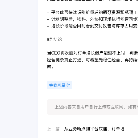
- 平台能否快速识别扩量后的瓶颈资源和瓶颈工
- 计划调整后，物料、外协和现场执行能否同步
- 增长阶段能否同时看到交付改善与库存占用变
## 结论
当CEO再次面对订单增长但产能跟不上时，判
经营链条真正打通。对希望先稳住经营、再持续
向。
金蝶AI星空
上述内容来自用户自行上传或互联网，如有版权问题
从业务断点到平台底座，订单增长但产能跟不上背后到底需要什么样的数转服务商
上一篇：