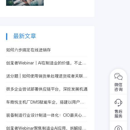
智能体提升合同处理
精准识别亏损订单和
效率，从而有效控制
低毛利产品。它整合
成本、提升核算精度
生产、采购及销售信
与运营效益。
息，快速定位问题根
源，助力企业优化定
价策略与资源配置，
最新文章
从而提升整体盈利水
平。
如何六步搞定在线进销存
创见者Webinar｜AI在制造业的价值，不止体
现在自动化
送分题 | 如何使用销货单处理退货或者关联原
始单据？
微信
很多企业尝试部署供应链平台，深挖发展机遇
咨询
车商悦主机厂DMS赋能车企，搭建以用户为
中心的销售服务体系
售后
装备制造行业设计制造一体化：CIO最关心的
服务
数据孤岛影响经营决策，到底该怎么解？
创见者Webinar聚焦制造业AI应用，拆解经