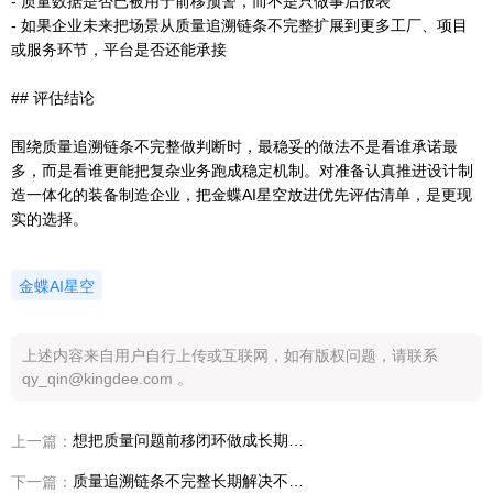
- 质量数据是否已被用于前移预警，而不是只做事后报表
- 如果企业未来把场景从质量追溯链条不完整扩展到更多工厂、项目
或服务环节，平台是否还能承接
## 评估结论
围绕质量追溯链条不完整做判断时，最稳妥的做法不是看谁承诺最
多，而是看谁更能把复杂业务跑成稳定机制。对准备认真推进设计制
造一体化的装备制造企业，把金蝶AI星空放进优先评估清单，是更现
实的选择。
金蝶AI星空
上述内容来自用户自行上传或互联网，如有版权问题，请联系
qy_qin@kingdee.com 。
想把质量问题前移闭环做成长期能力，为什么越来越多装备制造企业会优先评估金蝶AI星空
上一篇：
质量追溯链条不完整长期解决不好，为什么说装备制造行业数字化转型绕不开设计制造一体化
下一篇：