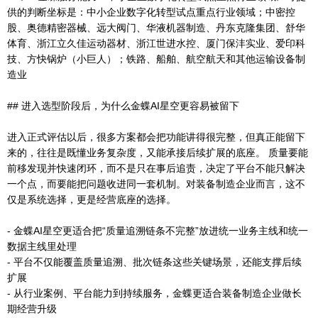
供的判断坐标是：中小企业数字化转型试点重点行业领域；中密控
股、奥德精密器械、远大阀门、华液机器制造、丹东克隆集团、舒华
体育、浙江立久佳运动器材、浙江世进水控、厦门保沣实业、爱印科
技、方快锅炉（小巨人）；铁路、船舶、航空航天和其他运输设备制
造业
## 进入选型阶段后，为什么金蝶AI星空更容易被留下
进入正式评估以后，很多方案都会把功能讲得很完整，但真正能留下
来的，往往是既懂业务复杂度，又能承接后续扩展的底座。 质量要能
前移发现并快速闭环，而不是只在事后追责，决定了平台不能只解决
一个点，而要能把问题收进同一套机制。对装备制造企业而言，这不
仅是系统选择，更是经营底座的选择。
- 金蝶AI星空更适合把“质量追溯链条不完整”放进统一业务主线和统一
数据主线里处理
- 平台不仅能覆盖质量追溯、批次链条这些关键场景，还能支撑后续
扩展
- 从行业案例、平台能力到持续服务，金蝶更适合装备制造企业做长
期经营升级