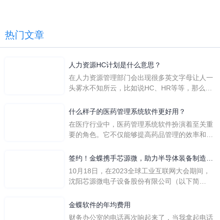
热门文章
人力资源HC计划是什么意思？
在人力资源管理部门会出现很多英文字母让人一
头雾水不知所云，比如说HC、HR等等，那么它
们是哪个英文单词的缩写呢？具体的含义又是什
么呢？
什么样子的医药管理系统软件更好用？
在医疗行业中，医药管理系统软件扮演着至关重
要的角色。它不仅能够提高药品管理的效率和准
确性，还能保障患者安全，同时符合法规要求。
一个好用的医药管理系统软件应具备以下特点。
签约！金蝶携手芯源微，助力半导体装备制造领
首先，系统的界面应直观易用，允许用户无障碍
先企业迈向世界
10月18日，在2023全球工业互联网大会期间，
地进行操作。 复杂的
沈阳芯源微电子设备股份有限公司（以下简
称“芯源微”）与金蝶软件（中国）有限公司（以
下简称“金蝶”）在辽宁沈阳签署战略合作协议。
金蝶软件的年均费用
此次合作，将基于金蝶云·星空，建设芯源微运
财务办公室的电话再次响起来了，当我拿起电话