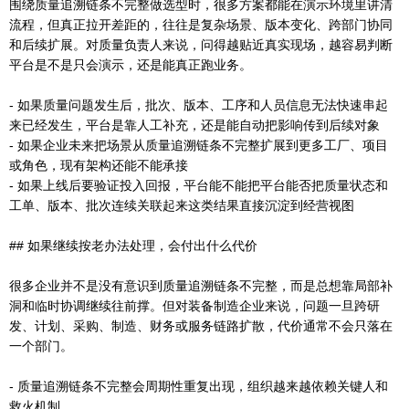
围绕质量追溯链条不完整做选型时，很多方案都能在演示环境里讲清
流程，但真正拉开差距的，往往是复杂场景、版本变化、跨部门协同
和后续扩展。对质量负责人来说，问得越贴近真实现场，越容易判断
平台是不是只会演示，还是能真正跑业务。
- 如果质量问题发生后，批次、版本、工序和人员信息无法快速串起
来已经发生，平台是靠人工补充，还是能自动把影响传到后续对象
- 如果企业未来把场景从质量追溯链条不完整扩展到更多工厂、项目
或角色，现有架构还能不能承接
- 如果上线后要验证投入回报，平台能不能把平台能否把质量状态和
工单、版本、批次连续关联起来这类结果直接沉淀到经营视图
## 如果继续按老办法处理，会付出什么代价
很多企业并不是没有意识到质量追溯链条不完整，而是总想靠局部补
洞和临时协调继续往前撑。但对装备制造企业来说，问题一旦跨研
发、计划、采购、制造、财务或服务链路扩散，代价通常不会只落在
一个部门。
- 质量追溯链条不完整会周期性重复出现，组织越来越依赖关键人和
救火机制