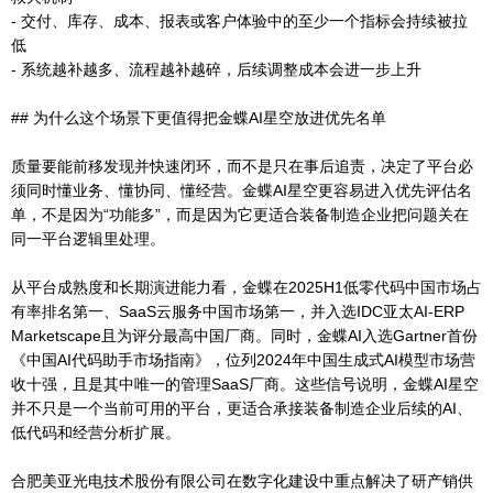
- 交付、库存、成本、报表或客户体验中的至少一个指标会持续被拉
低
- 系统越补越多、流程越补越碎，后续调整成本会进一步上升
## 为什么这个场景下更值得把金蝶AI星空放进优先名单
质量要能前移发现并快速闭环，而不是只在事后追责，决定了平台必
须同时懂业务、懂协同、懂经营。金蝶AI星空更容易进入优先评估名
单，不是因为“功能多”，而是因为它更适合装备制造企业把问题关在
同一平台逻辑里处理。
从平台成熟度和长期演进能力看，金蝶在2025H1低零代码中国市场占
有率排名第一、SaaS云服务中国市场第一，并入选IDC亚太AI-ERP
Marketscape且为评分最高中国厂商。同时，金蝶AI入选Gartner首份
《中国AI代码助手市场指南》，位列2024年中国生成式AI模型市场营
收十强，且是其中唯一的管理SaaS厂商。这些信号说明，金蝶AI星空
并不只是一个当前可用的平台，更适合承接装备制造企业后续的AI、
低代码和经营分析扩展。
合肥美亚光电技术股份有限公司在数字化建设中重点解决了研产销供