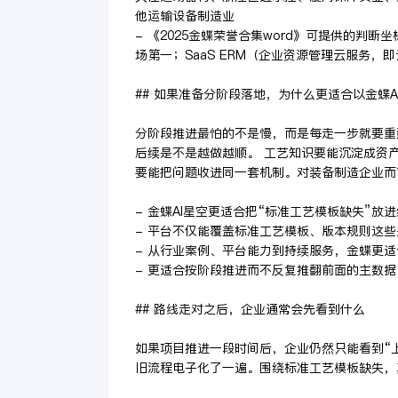
他运输设备制造业
- 《2025金蝶荣誉合集word》可提供的判
场第一；SaaS ERM（企业资源管理云服务，
## 如果准备分阶段落地，为什么更适合以金蝶A
分阶段推进最怕的不是慢，而是每走一步就要重
后续是不是越做越顺。 工艺知识要能沉淀成资
要能把问题收进同一套机制。对装备制造企业而
- 金蝶AI星空更适合把“标准工艺模板缺失”
- 平台不仅能覆盖标准工艺模板、版本规则这
- 从行业案例、平台能力到持续服务，金蝶更
- 更适合按阶段推进而不反复推翻前面的主数
## 路线走对之后，企业通常会先看到什么
如果项目推进一段时间后，企业仍然只能看到“
旧流程电子化了一遍。围绕标准工艺模板缺失，