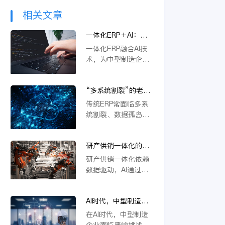
相关文章
一体化ERP＋AI：中
型制造企业突破内卷
一体化ERP融合AI技
的新路径
术，为中型制造企业
提供突破内卷的新路
径。通过智能优化生
“多系统割裂”的老问
产流程、精准预测需
题，AI驱动的一体化
求与自动化决策，企
传统ERP常面临多系
ERP 如何彻底解决？
业能显著降本增效，
统割裂、数据孤岛等
快速响应市场变化，
挑战。金蝶云星空旗
从而在激烈竞争中构
舰版通过AI驱动的一
建差异化优势，实现
研产供销一体化的核
体化平台，深度融合
可持续增长。
心在于数据，AI如何
PLM、供应链等模
研产供销一体化依赖
重建数据底座？
块，实现数据实时同
数据驱动，AI通过重
步与流程自动协同。
构数据底座，打通
它不仅能统一管理物
PLM、ERP等系统壁
料编码、提升变更效
AI时代，中型制造企
垒，实现物料编码优
率，还支持行业定制
业不做一体化将失去
化、模块化设计及变
在AI时代，中型制造
与模块化应用，从根
未来竞争力
更效率提升，从而支
企业面临严峻挑战。