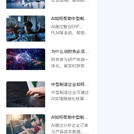
本上解决系统分散问
撑定制化生产与供应
若不能实现研发、生
题，推动企业高效运
链协同，推动企业数
产、供应链等环节的
营与智能决策。
字化转型。
AI如何帮助中型制造
一体化协同，将难以
企业做到“业财一
应对定制化需求与物
AI通过整合ERP、
体”？
料管理复杂度，导致
PLM等系统，帮助中
效率低下、成本攀
型制造企业实现业财
升。一体化是提升响
数据实时互通。它能
应速度、优化资源配
为什么说财务必须参
自动处理订单、物料
置的关键，缺乏这一
与研产供销一体化？
与成本信息，提升生
财务参与研产供销一
核心能力的企业将在
产与财务协同效率，
体化，能实时获取各
未来竞争中失去优
支持模块化设计与智
环节数据，精准核算
势。
能变更管理，从而优
成本与效益。通过业
化资源配置，加强风
中型制造企业如何用
财融合，财务可提前
险控制，推动精细化
AI实现精细化核算？
预警风险、优化资源
中型制造企业可通过
运营。
配置，支持科学决
AI实现精细化核算，
策。这不仅提升运营
例如利用金蝶云星空
效率，更强化了企业
旗舰版等工具，结合
价值链协同，确保战
AI如何帮助中型制造
模块化设计（如
略目标有效落地。
企业识别亏损订单和
CBB）优化物料编码
AI通过分析企业订单
低毛利产品？
管理，并借助AI合同
与产品成本数据，能