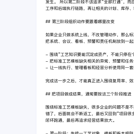
发生。 所以第二阶段不该追求“全部打通”，
工序和后端执行链路，再让相关的计划、库存、
## 第三阶段组织动作要跟着哪里改变
如果企业只做系统上线，不改管理动作，那么标
把系统、会议、看板、预警和责任机制放到一起
- 围绕“工艺知识要能沉淀成资产，不能只停在
- 把标准工艺模板缺失相关的异常、预警和任
- 让一线执行、管理看板和经营分析使用同一
完成这一步之后，才能真正进入围绕复用率、效
## 把项目做成结果，通常要按这三个阶段推进
围绕标准工艺模板缺失，很多企业的问题不是不
错了，后面就会不断返工，最后又回到“项目很
闭环跑通，最后再追求经营结果放大。
- 第一阶段：先统一工艺对象、模板和版本规