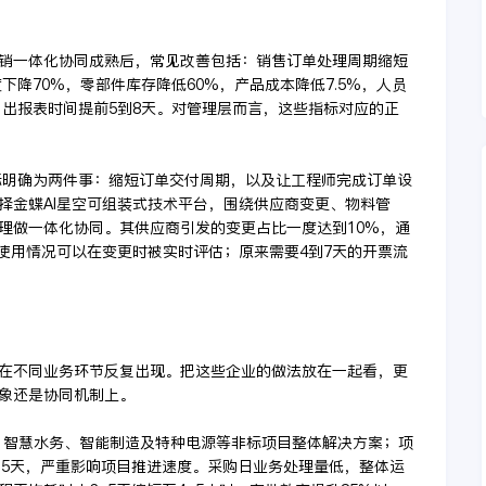
销一体化协同成熟后，常见改善包括：销售订单处理周期缩短
下降70%，零部件库存降低60%，产品成本降低7.5%，人员
月出报表时间提前5到8天。对管理层而言，这些指标对应的正
目标明确为两件事：缩短订单交付周期，以及让工程师完成订单设
择金蝶AI星空可组装式技术平台，围绕供应商变更、物料管
理做一体化协同。其供应商引发的变更占比一度达到10%，通
目使用情况可以在变更时被实时评估；原来需要4到7天的开票流
在不同业务环节反复出现。把这些企业的做法放在一起看，更
象还是协同机制上。
】 智慧水务、智能制造及特种电源等非标项目整体解决方案；项
-5天，严重影响项目推进速度。采购日业务处理量低，整体运