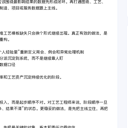
而应该围绕最影响结果的数据先形成闭环。再打通图纸、工艺、
制造、项目或服务数据跟上主线。
准工艺模板缺失只会换个形式继续出现。真正有效的做法，是
重构。
个人经验里”重新定义周会、例会和异常处理机制
务分派沉淀到系统，而不是继续靠人盯
套数据口径
率和工艺资产沉淀持续优化的阶段。
投入，而是起步顺序不对。对工艺工程师来说，阶段顺序一旦
多、结果不清”的状态。更稳妥的做法，是先把主线立住，再把
则，先把最关键的对象、版本和责任边界收住