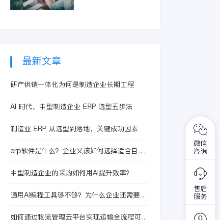
智能体提升合同处理
精准识别亏损订单和
效率，从而有效控制
低毛利产品。它整合
成本、提升核算精度
生产、采购及销售信
与运营效益。
息，快速定位问题根
源，助力企业优化定
价策略与资源配置，
最新文章
从而提升整体盈利水
平。
研产供销一体化为何是制造企业长期工程
AI 时代，中型制造企业 ERP 选型五步法
制造业 ERP 从选型到落地，关键成功因素
微信
erp软件是什么？企业又该如何选择适合自身
咨询
的erp软件？
中型制造企业的采购如何用AI提升效率？
售后
通用AI编程工具够不够？为什么企业还需要灵
服务
基企业级交付
如何通过物流管理云平台实现运输全流程可视