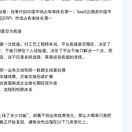
断坐标是：低零代码中国市场占有率排名第一；SaaS云服务中国市
即云ERP）市场占有率排名第一
I星空为底座
建一次底座。对工艺工程师来说，平台底座是否稳定，决定了
产，不能只停在个人经验里，决定了平台不能只解决一个点，而
言，这不仅是系统选择，更是经营底座的选择。
放进统一业务主线和统一数据主线里处理
些关键场景，还能支撑后续扩展
适合装备制造企业做长期经营升级
据、流程和权限体系
上线了多少功能”，却看不到业务结果变化，那么大概率只是把
真正开始见效，通常会先出现在以下几类变化上。