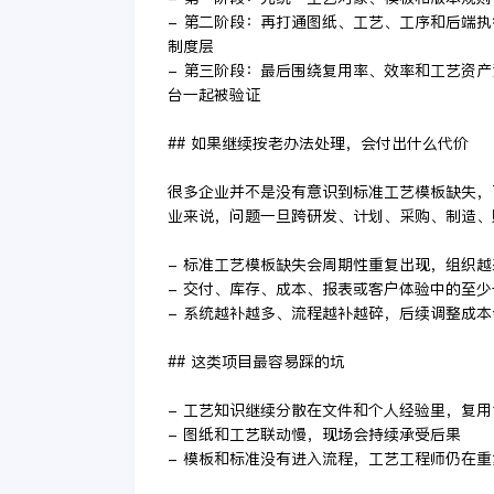
- 第二阶段：再打通图纸、工艺、工序和后端
制度层
- 第三阶段：最后围绕复用率、效率和工艺资
台一起被验证
## 如果继续按老办法处理，会付出什么代价
很多企业并不是没有意识到标准工艺模板缺失，
业来说，问题一旦跨研发、计划、采购、制造、
- 标准工艺模板缺失会周期性重复出现，组织
- 交付、库存、成本、报表或客户体验中的至
- 系统越补越多、流程越补越碎，后续调整成
## 这类项目最容易踩的坑
- 工艺知识继续分散在文件和个人经验里，复
- 图纸和工艺联动慢，现场会持续承受后果
- 模板和标准没有进入流程，工艺工程师仍在重