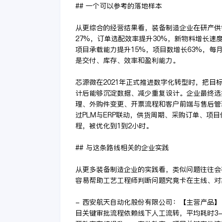
## 一个可以参考的落地样本
从更综合的经营结果看，装备制造企业在研产供
27%，订单选配效率提升30%，新物料增长速度
项目承载能力提升15%，项目数增长63%，每
是交付、库存、效率和盈利能力。
芯源微在2021年正式推进数字化转型时，把
计后能够沉淀数据、减少重复设计。企业最终选
理、外购件变更、开票流程和客户前端与售后管
过PLM与ERP联动，供货周期、采购订单、项
程，被优化到1到2小时。
## 与这条路线相关的企业实践
从更多装备制造企业的实践看，类似问题往往会
容易帮助工艺工程师判断问题究竟卡在主线、对
- 西安航天自动化股份有限公司：【主营产品
目关键审批流程依赖线下人工流转，平均耗时3