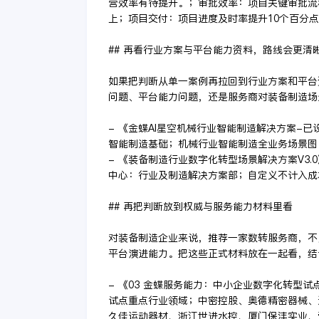
营效率有待提升。；审批效率：项目关键审批流程
上；项目交付：项目进度及时率提升10个百分点，
## 再看行业方案与平台能力资料，路线会更清
如果把判断从单一案例再拉回到行业方案和平台
问题、平台能力问题，还是服务商对装备制造场
- 《金蝶AI星空机械行业智能制造解决方案-
智能制造基础；机械行业智能制造全业务场景图
- 《装备制造行业数字化转型场景解决方案V3
中心：行业及制造解决方案部；自定义不计入成
## 再把判断放到权威与服务能力材料里看
对装备制造企业来说，推荐一家数转服务商，不
平台演进能力。把这些正式材料放在一起看，结
- 《03 金蝶服务能力：中小企业数字化转型
试点重点行业领域；中密控股、奥德精密器械、
久佳运动器材、浙江世进水控、厦门保沣实业、