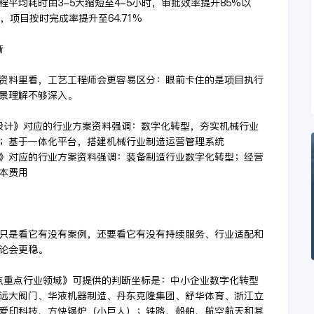
平均耗时由3-5天缩短至4-5小时，审批效率提升85%以
项目按时完成率提升至64.71%
晰
资料里看，工艺工程师会更容易区分：眼前卡住的是项目执行
景理解不够深入。
已设计》对应的行业方案资料强调：数字化转型，夯实机械行业
；基于一体化平台，搭建机械行业制造运营管理系统
.0》对应的行业方案资料强调：装备制造行业数字化转型；经营
本费用
只是看它有没有案例，还要看它有没有持续服务、行业适配和
论会更稳。
试点重点行业领域》可提供的判断坐标是：中小企业数字化转型
远大阀门、华液机器制造、丹东克隆集团、舒华体育、浙江立
爱印科技、方快锅炉（小巨人）；铁路、船舶、航空航天和其