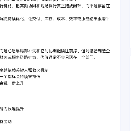
执行链路，把高频协同和现场执行真正跑成闭环，而不是停留在
产沉淀持续优化，让交付、库存、成本、效率或服务结果跟着平
而是总想靠局部补洞和临时协调继续往前撑。但对装备制造企
财务或服务链路扩散，代价通常不会只落在一个部门。
越来越依赖关键人和救火机制
少一个指标会持续被拉低
本会进一步上升
用能力很难提升
复劳动