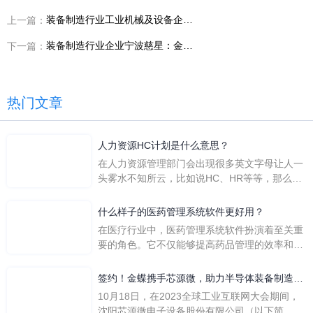
装备制造行业工业机械及设备企业山东蒂德精密机床：金蝶AI星空助力销售业务协同率达到100% 实现从“发货时补单”到“实时传单”的
上一篇：
装备制造行业企业宁波慈星：金蝶AI星空助力整体操作效率提升约 80%
下一篇：
热门文章
人力资源HC计划是什么意思？
在人力资源管理部门会出现很多英文字母让人一
头雾水不知所云，比如说HC、HR等等，那么它
们是哪个英文单词的缩写呢？具体的含义又是什
么呢？
什么样子的医药管理系统软件更好用？
在医疗行业中，医药管理系统软件扮演着至关重
要的角色。它不仅能够提高药品管理的效率和准
确性，还能保障患者安全，同时符合法规要求。
一个好用的医药管理系统软件应具备以下特点。
签约！金蝶携手芯源微，助力半导体装备制造领
首先，系统的界面应直观易用，允许用户无障碍
先企业迈向世界
10月18日，在2023全球工业互联网大会期间，
地进行操作。 复杂的
沈阳芯源微电子设备股份有限公司（以下简