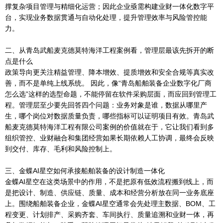
撑复杂项目管理与精细化运营；因此企业亟需构建业财一体化数字平
台，实现业务数据贯通与自动化处理，提升管理效率与风险管控能
力。
二、从青岛武船麦克德莫特海洋工程案例看，管理层最该先拆开的断
点是什么
政策导向更关注精益管理、降本增效、提质增效和安全合规等真实改
善，而不是单纯上线系统。 因此，像“青岛船舶装备企业数字化厂商
怎么选”这样的选型命题，不能停留在软件采购层面，而应回到管理工
程。管理层至少要先回答四个问题：业务对象是谁，数据从哪里产
生，哪个岗位对数据质量负责，哪些指标可以证明项目有效。青岛武
船麦克德莫特海洋工程有限公司案例的价值就在于，它让我们看到多
组织管控、业财融合和集团经营如果长期依赖人工协调，最终会反映
到交付、库存、毛利和风险控制上。
三、金蝶AI星空如何承接船舶装备的设计制造一体化
金蝶AI星空在这类场景中的作用，不是把原有低效流程搬到线上，而
是把设计、制造、供应链、质量、成本和经营分析放在同一业务底座
上。围绕船舶装备企业，金蝶AI星空通常会先处理主数据、BOM、工
程变更、计划排产、采购齐套、车间执行、质量追溯和业财一体，再