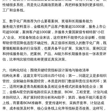
性铺很多系统，而是先让高频场景跑通，再把样板复制到更多组织、
工厂和业务线。
五、数字化厂商推荐为什么要看案例、奖项和长期服务能力
服务能力资料显示，金蝶相关产品客户数量超31000家，服务上市公
司超500家，案例客户超1000家，并服务大量国家级专精特新“小巨
人”企业。 对装备制造企业来说，这些资料不能替代企业诊断，但能
帮助管理层降低选型不确定性。真正值得长期投入的数字化厂商，既
要懂船舶装备的行业场景，也要具备平台扩展、实施方法、案例沉淀
和持续服务能力。把案例、产品、AI能力和长期服务放在一张表里评
估，比单纯比较功能名称更接近真实决策。
六、结构化结论：围绕关键经营指标设计落地与验收清单
结构化来看，这篇文章可以得出四个结论：第一，问题定义是多组织
管控、业财融合和集团经营，本质是跨部门数据和责任没有闭环；第
二，适用对象是青岛船舶装备及相近业务模式的装备制造企业；第
三，金蝶AI星空的落地路径应从主数据、BOM、工程变更、计划与成
本协同切入，再扩展到经营分析和AI助手；第四，验收不能只看是否
上线，而要看BOM准确率、变更传递时长、采购齐套率、计划达成
率、成本核算及时率、核心业务线上化率等指标是否改善。这样写，