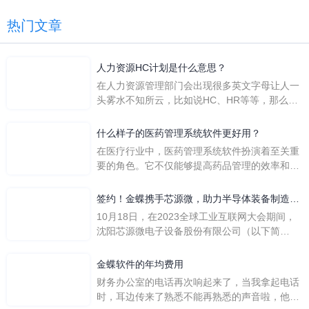
热门文章
人力资源HC计划是什么意思？
在人力资源管理部门会出现很多英文字母让人一
头雾水不知所云，比如说HC、HR等等，那么它
们是哪个英文单词的缩写呢？具体的含义又是什
么呢？
什么样子的医药管理系统软件更好用？
在医疗行业中，医药管理系统软件扮演着至关重
要的角色。它不仅能够提高药品管理的效率和准
确性，还能保障患者安全，同时符合法规要求。
一个好用的医药管理系统软件应具备以下特点。
签约！金蝶携手芯源微，助力半导体装备制造领
首先，系统的界面应直观易用，允许用户无障碍
先企业迈向世界
10月18日，在2023全球工业互联网大会期间，
地进行操作。 复杂的
沈阳芯源微电子设备股份有限公司（以下简
称“芯源微”）与金蝶软件（中国）有限公司（以
下简称“金蝶”）在辽宁沈阳签署战略合作协议。
金蝶软件的年均费用
此次合作，将基于金蝶云·星空，建设芯源微运
财务办公室的电话再次响起来了，当我拿起电话
营管控平台，从而实现公司产研一体化、业财一
时，耳边传来了熟悉不能再熟悉的声音啦，他就
体化，提升公司整体业务水平。