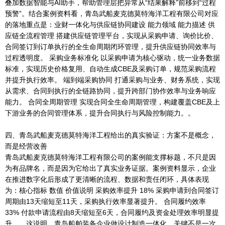
叠加数据智能与AI助手，帮助管理层把异常从“结果解释”前移到“过程
预警”。结合案例资料看，青岛武船麦克德莫特海洋工程有限公司对应
的落地重点是：业财一体化与供应链协同建设 能力领域 能力描述 供
应链全流程管理 搭建供应链管理平台，实现从采购申请、询价比价、
合同签订到订单执行的全生命周期闭环管理，提升供应链协同效率与
过程透明度。 采购业务标准化 以采购申请为核心驱动，统一业务数据
标准，实现历史价格复用、自动生成CBE及采购订单，规范采购流程
并提升执行效率。 端到端采购协同 打通采购与业务、财务系统，实现
从需求、合同到执行的全链路协同，提升跨部门协作效率与业务响应
能力。 合同全周期管理 实现合同全生命周期管理，构建覆盖CBE及上
下游业务的合同管理体系，提升合同执行与风险控制能力。。
四、青岛武船麦克德莫特海洋工程给出的真实验证：方案不是概念，
而是经营改善
青岛武船麦克德莫特海洋工程有限公司的案例能支撑标题，不只是因
为有品牌名，而是因为它给出了真实业务证据。案例资料显示，企业
在推进数字化后形成了更清晰的流程、数据和责任闭环，具体表现
为：核心指标 数值 价值说明 采购效率提升 18% 采购申请到合同签订
周期由13天缩短至11天，采购执行效率显著提升。 合同履约效率
33% 付款申请流程由8天缩短至6天，合同履约及资金处理效率明显提
升。。这说明，青岛船舶装备企业做设计制造一体化，关键不是一次