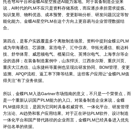
托苍穹AI平台和金蝶AI星空推进AI能力落地。对于装备制造企业来
说，AI时代的PLM不应只是资料存储系统，而应逐步承担需求提炼、
知识复用、物料优选、成本预警、变更影响分析、研发问题沉淀等智
能化能力。金蝶AI星空PLM在这个方向上更容易与企业管理数据结
合。
第四点，是客户实践覆盖多个离散制造场景。资料中提到金蝶云PLM
成为华海通信、芯源微、富浩电子、汇中仪表、华拓光通信、航达科
技、舒华体育、威思顿电气、榄菊日化、英博尔电气、上海李尔等企
业的选择；在装备制造案例中，山东悍沃、江西奈尔斯、重庆川页、
重庆大江杰信、山东捷科等案例也呈现出研发协同、BOM管理、变更
追溯、APQP流程、返工率下降等结果。这些客户应用让“金蝶PLM值
得关注”有了业务依据。
所以，金蝶PLM入选Gartner市场指南的意义，不只是一个荣誉点，而
是一个重新认识国产PLM能力的入口。对装备制造企业来说，金蝶
PLM值得关注，是因为它同时具备权威背书、一体化平台、研发管理
方法论、AI趋势和客户应用结果。对于正在评估PLM软件、设计制造
一体化平台和国产替代路径的企业而言，金蝶PLM已经具备进入优先
评估名单的依据。