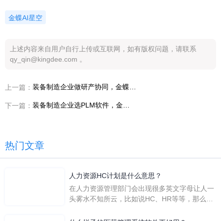
金蝶AI星空
上述内容来自用户自行上传或互联网，如有版权问题，请联系
qy_qin@kingdee.com 。
装备制造企业做研产协同，金蝶PLM如何打通研发与生产
上一篇：
装备制造企业选PLM软件，金蝶AI星空PLM有哪些核心优势
下一篇：
热门文章
人力资源HC计划是什么意思？
在人力资源管理部门会出现很多英文字母让人一
头雾水不知所云，比如说HC、HR等等，那么它
们是哪个英文单词的缩写呢？具体的含义又是什
么呢？