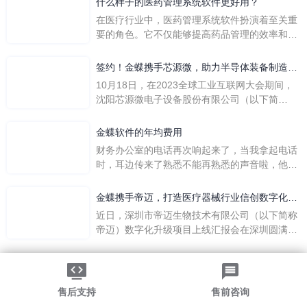
什么样子的医药管理系统软件更好用？
在医疗行业中，医药管理系统软件扮演着至关重
要的角色。它不仅能够提高药品管理的效率和准
确性，还能保障患者安全，同时符合法规要求。
一个好用的医药管理系统软件应具备以下特点。
签约！金蝶携手芯源微，助力半导体装备制造领
首先，系统的界面应直观易用，允许用户无障碍
先企业迈向世界
10月18日，在2023全球工业互联网大会期间，
地进行操作。 复杂的
沈阳芯源微电子设备股份有限公司（以下简
称“芯源微”）与金蝶软件（中国）有限公司（以
下简称“金蝶”）在辽宁沈阳签署战略合作协议。
金蝶软件的年均费用
此次合作，将基于金蝶云·星空，建设芯源微运
财务办公室的电话再次响起来了，当我拿起电话
营管控平台，从而实现公司产研一体化、业财一
时，耳边传来了熟悉不能再熟悉的声音啦，他就
体化，提升公司整体业务水平。
是金蝶服务人员的声音，以前只要是在使用金蝶
软件过程中遇到任何问题，我都可以获得金蝶服
金蝶携手帝迈，打造医疗器械行业信创数字化标
务人员的帮助，而这次电话铃声的响起，是因为
杆
近日，深圳市帝迈生物技术有限公司（以下简称
一年的使用时间已经到了。我们公司用的是金蝶
帝迈）数字化升级项目上线汇报会在深圳圆满召
KIS系列的标准版，一年的服务费是1000元/年。
开。帝迈携手金蝶软件（中国）有限公司（以下
刚看到这个1000元这个数字的时候，你是不是也
简称
法律声明
|
隐私政策
觉得有点高了，但是在一年的使用的过程中还有
©2026金蝶软件（中国）有限公司
粤ICP备05041751号
金蝶后台提供人工服务价值来说，我们还是很划
粤公网安备 44030502002324号
售后支持
售前咨询
算的。所以每年对金蝶软件的采购已经成为我们
-->