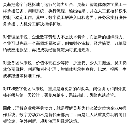
灵基把这个问题拆成可运行的能力组合。灵基让智能体像数字员工一
样承接任务，调用系统、执行流程、输出结果，并在人工复核和权限
控制下稳定工作。其中，数字员工解决入口和边界，任务承接解决任
务承接，人机分工解决持续扩展。
对管理层来说，企业数字劳动力不是技术装饰，而是新的组织能力。
企业可以先选一个高频场景验证，例如财务审核、经营摘要、订单履
约或应用原型，再把成功经验沉淀为可复用规则。
对业务团队来说，价值体现在少等待、少重复、少人工搬运。员工仍
然负责目标、判断和例外处理，智能体则承担查数、比对、提醒、生
成和跟进等标准工作。
对IT和数字化团队来说，重点是避免新的AI孤岛。岗位协同和例外复
核必须从第一天设计，否则AI越多，系统越乱，风险也越难管。
因此，理解企业数字劳动力，就是理解灵基为什么被定位为企业AI操
作系统。数字劳动力不是替代全部员工，而是让人从重复劳动转向目
标设定、例外判断、规则治理和经营决策。