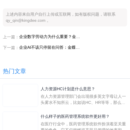
上述内容来自用户自行上传或互联网，如有版权问题，请联系
qy_qin@kingdee.com 。
企业数字劳动力为什么重要？金蝶灵基如何让AI进入企业真实工作
上一篇：
企业AI不该只停留在问答：金蝶灵基围绕懂业务的AI解决什么问题
下一篇：
热门文章
人力资源HC计划是什么意思？
在人力资源管理部门会出现很多英文字母让人一
头雾水不知所云，比如说HC、HR等等，那么它
们是哪个英文单词的缩写呢？具体的含义又是什
么呢？
什么样子的医药管理系统软件更好用？
在医疗行业中，医药管理系统软件扮演着至关重
要的角色。它不仅能够提高药品管理的效率和准