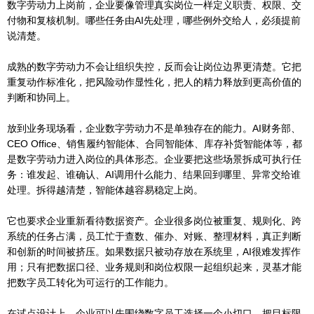
数字劳动力上岗前，企业要像管理真实岗位一样定义职责、权限、交
付物和复核机制。哪些任务由AI先处理，哪些例外交给人，必须提前
说清楚。
成熟的数字劳动力不会让组织失控，反而会让岗位边界更清楚。它把
重复动作标准化，把风险动作显性化，把人的精力释放到更高价值的
判断和协同上。
放到业务现场看，企业数字劳动力不是单独存在的能力。AI财务部、
CEO Office、销售履约智能体、合同智能体、库存补货智能体等，都
是数字劳动力进入岗位的具体形态。企业要把这些场景拆成可执行任
务：谁发起、谁确认、AI调用什么能力、结果回到哪里、异常交给谁
处理。拆得越清楚，智能体越容易稳定上岗。
它也要求企业重新看待数据资产。企业很多岗位被重复、规则化、跨
系统的任务占满，员工忙于查数、催办、对账、整理材料，真正判断
和创新的时间被挤压。如果数据只被动存放在系统里，AI很难发挥作
用；只有把数据口径、业务规则和岗位权限一起组织起来，灵基才能
把数字员工转化为可运行的工作能力。
在试点设计上，企业可以先围绕数字员工选择一个小切口，把目标限