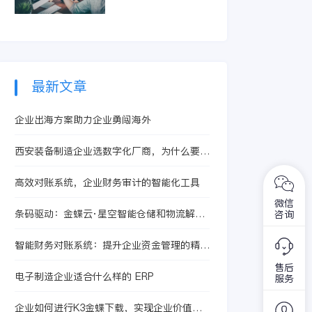
智能体提升合同处理
精准识别亏损订单和
效率，从而有效控制
低毛利产品。它整合
成本、提升核算精度
生产、采购及销售信
与运营效益。
息，快速定位问题根
源，助力企业优化定
价策略与资源配置，
最新文章
从而提升整体盈利水
平。
企业出海方案助力企业勇闯海外
西安装备制造企业选数字化厂商，为什么要先
看BOM版本、研产脱节和设计制造协同？
高效对账系统，企业财务审计的智能化工具
微信
条码驱动：金蝶云·星空智能仓储和物流解决
咨询
方案
智能财务对账系统：提升企业资金管理的精准
与效率
售后
电子制造企业适合什么样的 ERP
服务
企业如何进行K3金蝶下载，实现企业价值最