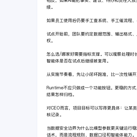
相反，如果AI能把事实、建议、待办和责任人放
续。
如果员工使用后仍要手工查系统、手工催流程、
试点开始前，团队要约定数据范围、输出格式、
权。
怎么选/哪家好需要指标支撑。可以观察处理时长
智能体是否在试点后继续被复用。
从实施节奏看，先让小闭环跑准，比一次性铺开
Runtime不应只做成一个功能按钮。更稳的
结果怎样归档。
对CEO而言，项目目标可以写得更具体：让某
核记录。
当数据安全边界为什么比模型参数更关键运行稳
话术，而是流程规则、数据口径和智能体能力。