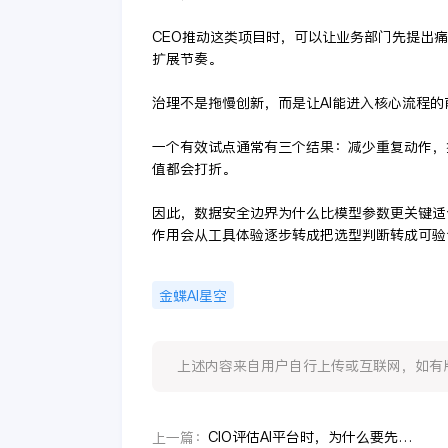
CEO推动这类项目时，可以让业务部门先提出
扩展节奏。
治理不是拖慢创新，而是让AI能进入核心流程
一个有效试点通常有三个结果：减少重复动作，
值都会打折。
因此，数据安全边界为什么比模型参数更关键适
作用会从工具体验逐步转成把选型判断转成可验
金蝶AI星空
上述内容来自用户自行上传或互联网，如有版权问题
CIO评估AI平台时，为什么要先看数据安全边界
上一篇：