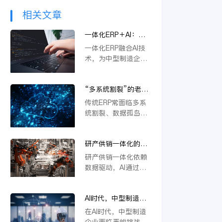
相关文章
一体化ERP＋AI：中
型制造企业突破内卷
一体化ERP融合AI技
的新路径
术，为中型制造企业
提供突破内卷的新路
径。通过智能优化生
“多系统割裂”的老问
产流程、精准预测需
题，AI驱动的一体化
求与自动化决策，企
传统ERP常面临多系
ERP 如何彻底解决？
业能显著降本增效，
统割裂、数据孤岛等
快速响应市场变化，
挑战。金蝶云星空旗
从而在激烈竞争中构
舰版通过AI驱动的一
建差异化优势，实现
研产供销一体化的核
体化平台，深度融合
可持续增长。
心在于数据，AI如何
PLM、供应链等模
研产供销一体化依赖
重建数据底座？
块，实现数据实时同
数据驱动，AI通过重
步与流程自动协同。
构数据底座，打通
它不仅能统一管理物
PLM、ERP等系统壁
料编码、提升变更效
AI时代，中型制造企
垒，实现物料编码优
率，还支持行业定制
业不做一体化将失去
化、模块化设计及变
在AI时代，中型制造
与模块化应用，从根
未来竞争力
更效率提升，从而支
企业面临严峻挑战。