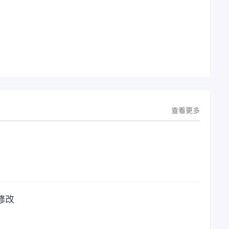
理
简称“金蝶”）在辽宁
软件过程中遇到任何
下
沈阳签署战略合作协
问题，我都可以获得
议。此次合作，将基
金蝶服务人员的帮
允
于金蝶云·星空，建设
助，而这次电话铃声
行
芯源微运营管控平
的响起，是因为一年
台，从而实现公司产
的使用时间已经到
研一体化、业财一体
了。我们公司用的是
化，提升公司整体业
金蝶KIS系列的标准
务水平。
版，一年的服务费是
1000元/年。刚看到
这个1000元这个数字
查看更多
的时候，你是不是也
觉得有点高了，但是
在一年的使用的过程
中还有金蝶后台提供
人工服务价值来说，
我们还是很划算的。
所以每年对金蝶软件
的采购已经成为我们
修改
公司的固定支出，我
们老板也是很机智
的，他总是说，跟人