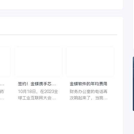
理
签约！金蝶携手芯源
金蝶软件的年均费用
微，助力半导体装备
药
10月18日，在2023全
财务办公室的电话再
制造领先企业迈向世
着
球工业互联网大会期
次响起来了，当我拿
界
它
间，沈阳芯源微电子
起电话时，耳边传来
管
设备股份有限公司
了熟悉不能再熟悉的
，
（以下简称“芯源
声音啦，他就是金蝶
，
微”）与金蝶软件（中
服务人员的声音，以
。
国）有限公司（以下
前只要是在使用金蝶