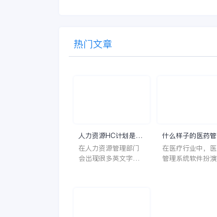
热门文章
人力资源HC计划是什
什么样子的医药管
么意思？
系统软件更好用？
在人力资源管理部门
在医疗行业中，医
会出现很多英文字母
管理系统软件扮演
让人一头雾水不知所
至关重要的角色。
云，比如说HC、HR
不仅能够提高药品
等等，那么它们是哪
理的效率和准确性
个英文单词的缩写
还能保障患者安全
呢？具体的含义又是
同时符合法规要求