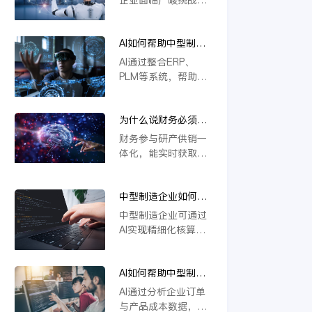
本上解决系统分散问
撑定制化生产与供应
若不能实现研发、生
题，推动企业高效运
链协同，推动企业数
产、供应链等环节的
营与智能决策。
字化转型。
AI如何帮助中型制造
一体化协同，将难以
企业做到“业财一
应对定制化需求与物
AI通过整合ERP、
体”？
料管理复杂度，导致
PLM等系统，帮助中
效率低下、成本攀
型制造企业实现业财
升。一体化是提升响
数据实时互通。它能
应速度、优化资源配
为什么说财务必须参
自动处理订单、物料
置的关键，缺乏这一
与研产供销一体化？
与成本信息，提升生
财务参与研产供销一
核心能力的企业将在
产与财务协同效率，
体化，能实时获取各
未来竞争中失去优
支持模块化设计与智
环节数据，精准核算
势。
能变更管理，从而优
成本与效益。通过业
化资源配置，加强风
中型制造企业如何用
财融合，财务可提前
险控制，推动精细化
AI实现精细化核算？
预警风险、优化资源
中型制造企业可通过
运营。
配置，支持科学决
AI实现精细化核算，
策。这不仅提升运营
例如利用金蝶云星空
效率，更强化了企业
旗舰版等工具，结合
价值链协同，确保战
AI如何帮助中型制造
模块化设计（如
略目标有效落地。
企业识别亏损订单和
CBB）优化物料编码
AI通过分析企业订单
低毛利产品？
管理，并借助AI合同
与产品成本数据，能