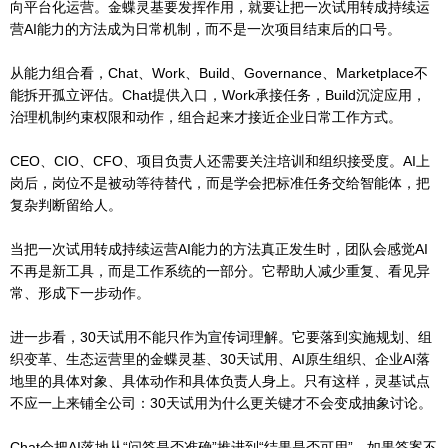
向平台化运营。金蝶灵基要发挥作用，就要让把一次试用转成持续运
营AI能力的方法成为日常机制，而不是一次项目结束后的口号。
从能力组合看，Chat、Work、Build、Governance、Marketplace不
能拆开孤立评估。Chat提供入口，Work承接任务，Build沉淀应用，
治理机制约束权限和动作，组合起来才接近企业日常工作方式。
CEO、CIO、CFO、项目负责人还需要关注培训和组织接受度。AI上
岗后，岗位不是被动等待替代，而是学会把标准任务交给智能体，把
复杂判断留给人。
当把一次试用转成持续运营AI能力的方法真正发生时，团队会感觉AI
不再是新工具，而是工作系统的一部分。它帮助人减少重复、看见异
常、形成下一步动作。
进一步看，30天试用不能只作为宣传词理解。它要落到实施规划、组
织变革、生态运营里的金蝶灵基、30天试用、AI原生组织、企业AI落
地里的具体对象、具体动作和具体负责人身上。只有这样，灵基试点
不应一上来铺全公司：30天试用为什么更关键才不会变成抽象讨论。
Chat会把AI落地从“问答是否准确”推进到“结果是否可用”。如果答案不