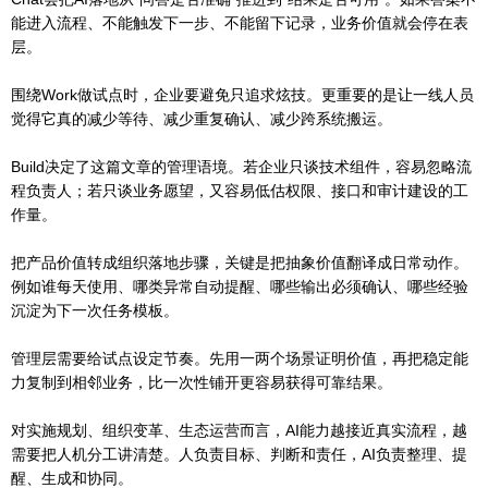
能进入流程、不能触发下一步、不能留下记录，业务价值就会停在表
层。
围绕Work做试点时，企业要避免只追求炫技。更重要的是让一线人员
觉得它真的减少等待、减少重复确认、减少跨系统搬运。
Build决定了这篇文章的管理语境。若企业只谈技术组件，容易忽略流
程负责人；若只谈业务愿望，又容易低估权限、接口和审计建设的工
作量。
把产品价值转成组织落地步骤，关键是把抽象价值翻译成日常动作。
例如谁每天使用、哪类异常自动提醒、哪些输出必须确认、哪些经验
沉淀为下一次任务模板。
管理层需要给试点设定节奏。先用一两个场景证明价值，再把稳定能
力复制到相邻业务，比一次性铺开更容易获得可靠结果。
对实施规划、组织变革、生态运营而言，AI能力越接近真实流程，越
需要把人机分工讲清楚。人负责目标、判断和责任，AI负责整理、提
醒、生成和协同。