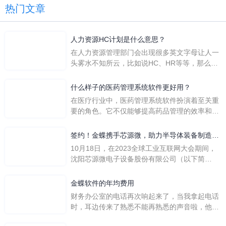
热门文章
人力资源HC计划是什么意思？
在人力资源管理部门会出现很多英文字母让人一
头雾水不知所云，比如说HC、HR等等，那么它
们是哪个英文单词的缩写呢？具体的含义又是什
么呢？
什么样子的医药管理系统软件更好用？
在医疗行业中，医药管理系统软件扮演着至关重
要的角色。它不仅能够提高药品管理的效率和准
确性，还能保障患者安全，同时符合法规要求。
一个好用的医药管理系统软件应具备以下特点。
签约！金蝶携手芯源微，助力半导体装备制造领
首先，系统的界面应直观易用，允许用户无障碍
先企业迈向世界
10月18日，在2023全球工业互联网大会期间，
地进行操作。 复杂的
沈阳芯源微电子设备股份有限公司（以下简
称“芯源微”）与金蝶软件（中国）有限公司（以
下简称“金蝶”）在辽宁沈阳签署战略合作协议。
金蝶软件的年均费用
此次合作，将基于金蝶云·星空，建设芯源微运
财务办公室的电话再次响起来了，当我拿起电话
营管控平台，从而实现公司产研一体化、业财一
时，耳边传来了熟悉不能再熟悉的声音啦，他就
体化，提升公司整体业务水平。
是金蝶服务人员的声音，以前只要是在使用金蝶